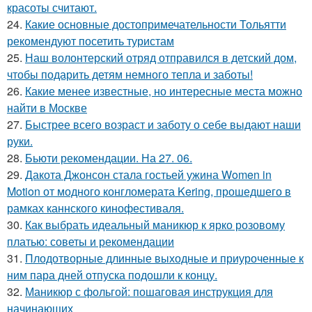
красоты считают.
24.
Какие основные достопримечательности Тольятти
рекомендуют посетить туристам
25.
Наш волонтерский отряд отправился в детский дом,
чтобы подарить детям немного тепла и заботы!
26.
Какие менее известные, но интересные места можно
найти в Москве
27.
Быстрее всего возраст и заботу о себе выдают наши
руки.
28.
Бьюти рекомендации. На 27. 06.
29.
Дакота Джонсон стала гостьей ужина Women in
Motion от модного конгломерата Kering, прошедшего в
рамках каннского кинофестиваля.
30.
Как выбрать идеальный маникюр к ярко розовому
платью: советы и рекомендации
31.
Плодотворные длинные выходные и приуроченные к
ним пара дней отпуска подошли к концу.
32.
Маникюр с фольгой: пошаговая инструкция для
начинающих