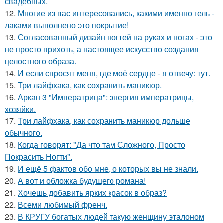
свадебных.
12.
Многие из вас интересовались, какими именно гель -
лаками выполнено это покрытие!
13.
Согласованный дизайн ногтей на руках и ногах - это
не просто прихоть, а настоящее искусство создания
целостного образа.
14.
И если спросят меня, где моё сердце - я отвечу: тут.
15.
Три лайфхака, как сохранить маникюр.
16.
Аркан 3 "Императрица": энергия императрицы,
хозяйки.
17.
Три лайфхака, как сохранить маникюр дольше
обычного.
18.
Когда говорят: "Да что там Сложного, Просто
Покрасить Ногти".
19.
И ещё 5 фактов обо мне, о которых вы не знали.
20.
А вот и обложка будущего романа!
21.
Хочешь добавить ярких красок в образ?
22.
Всеми любимый френч.
23.
В КРУГУ богатых людей такую женщину эталоном