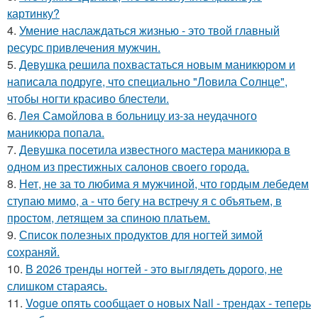
картинку?
4.
Умение наслаждаться жизнью - это твой главный
ресурс привлечения мужчин.
5.
Девушка решила похвастаться новым маникюром и
написала подруге, что специально "Ловила Солнце",
чтобы ногти красиво блестели.
6.
Лея Самойлова в больницу из-за неудачного
маникюра попала.
7.
Девушка посетила известного мастера маникюра в
одном из престижных салонов своего города.
8.
Нет, не за то любима я мужчиной, что гордым лебедем
ступаю мимо, а - что бегу на встречу я с объятьем, в
простом, летящем за спиною платьем.
9.
Список полезных продуктов для ногтей зимой
сохраняй.
10.
В 2026 тренды ногтей - это выглядеть дорого, не
слишком стараясь.
11.
Vogue опять сообщает о новых Nail - трендах - теперь