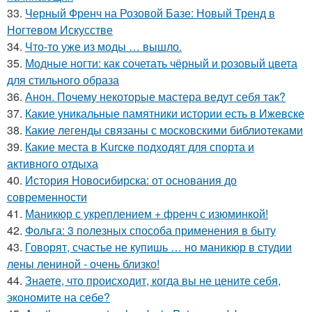
33.
Черный Френч на Розовой Базе: Новый Тренд в
Ногтевом Искусстве
34.
Что-то уже из моды … вышло.
35.
Модные ногти: как сочетать чёрный и розовый цвета
для стильного образа
36.
Анон. Почему некоторые мастера ведут себя так?
37.
Какие уникальные памятники истории есть в Ижевске
38.
Какие легенды связаны с московскими библиотеками
39.
Какие места в Kurскe подходят для спорта и
активного отдыха
40.
История Новосибирска: от основания до
современности
41.
Маникюр с укреплением + френч с изюминкой!
42.
Фольга: 3 полезных способа применения в быту
43.
Говорят, счастье не купишь … но маникюр в студии
лены лениной - очень близко!
44.
Знаете, что происходит, когда вы не цените себя,
экономите на себе?