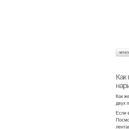
читат
Как 
нари
Как ж
двух 
Если 
Посмо
лента