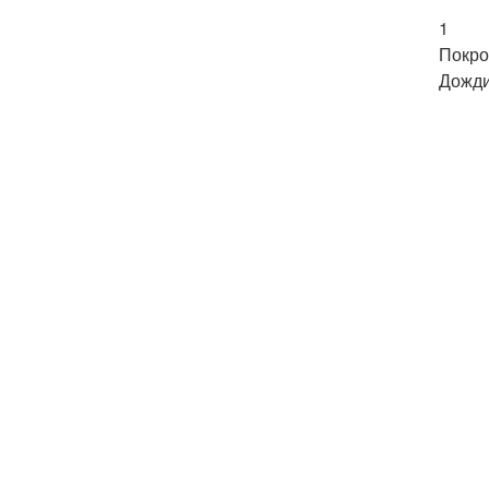
1
Покро
Дожди