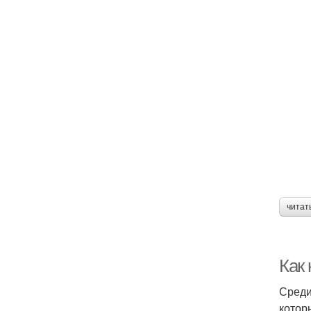
читат
Как 
Среди
котор