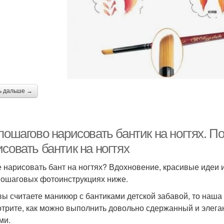
ь дальше →
пошагово нарисовать бантик на ногтях. П
совать бантик на ногтях
е нарисовать бант на ногтях? Вдохновение, красивые идеи
пошаговых фотоинструкциях ниже.
вы считаете маникюр с бантиками детской забавой, то наша
трите, как можно выполнить довольно сдержанный и элеган
ми.