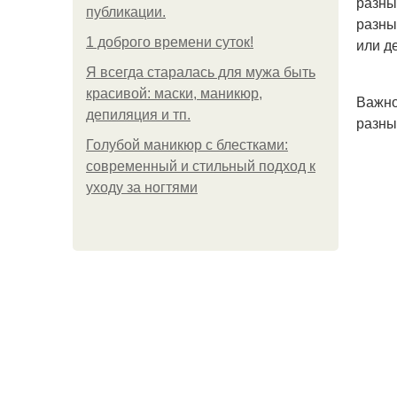
разны
публикации.
разны
1 доброго времени суток!
или д
Я всегда старалась для мужа быть
красивой: маски, маникюр,
Важно
депиляция и тп.
разны
Голубой маникюр с блестками:
современный и стильный подход к
уходу за ногтями