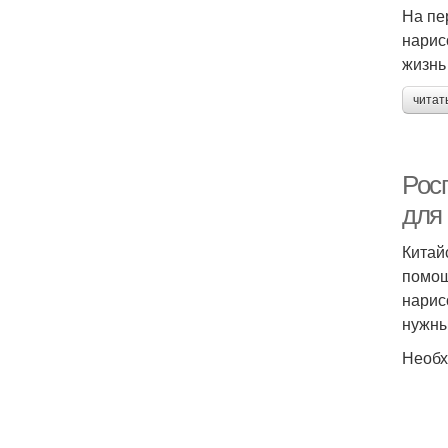
На пе
нарис
жизнь
читат
Росп
для
Китай
помощ
нарис
нужны
Необх