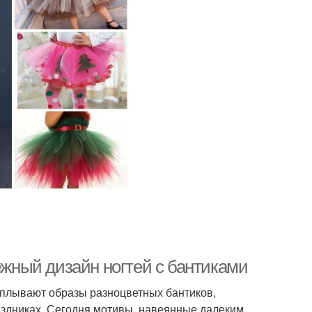
ежный дизайн ногтей с бантиками
сплывают образы разноцветных бантиков,
аздниках. Сегодня мотивы, навеянные далеким