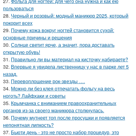
27.
Фольга для ногтей: для чего она нужна и как ею
пользоваться
28.
Черный и розовый: модный маникюр 2025, который
покорит всех
29.
Почему кожа вокруг ногтей становится сухой:
основные причины и решения
30.
Солнце светит ярче, а значит, пора доставать
открытую обувь!
31.
Правильно ли вы материал на кисточку набираете?
32.
Впервые я увидела лиственницу у нас в парке лет 5
назад.
33.
Перевоплощение рок-звезды ….
34.
Можно ли без клея отпечатать фольгу на весь
ноготь? Лайфхаки и советы
35.
Крымчанка с вниманием правоохранительных
органов из-за своего маникюра столкнулась.
36.
Почему мутнеет топ после просушки и появляется
непонятная липкость?
37.
Бьюти день - это не просто набор процедур, это