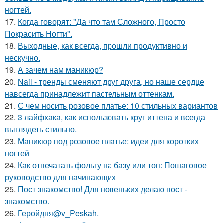
ногтей.
17.
Когда говорят: "Да что там Сложного, Просто
Покрасить Ногти".
18.
Выходные, как всегда, прошли продуктивно и
нескучно.
19.
А зачем нам маникюр?
20.
Nail - тренды сменяют друг друга, но наше сердце
навсегда принадлежит пастельным оттенкам.
21.
С чем носить розовое платье: 10 стильных вариантов
22.
3 лайфхака, как использовать круг иттена и всегда
выглядеть стильно.
23.
Маникюр под розовое платье: идеи для коротких
ногтей
24.
Как отпечатать фольгу на базу или топ: Пошаговое
руководство для начинающих
25.
Пост знакомство! Для новеньких делаю пост -
знакомство.
26.
Геройдня@v_Peskah.