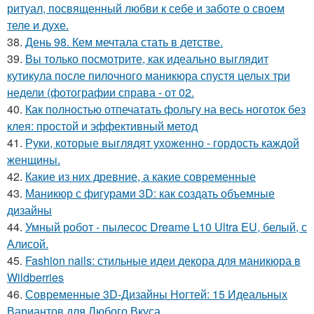
ритуал, посвященный любви к себе и заботе о своем
теле и духе.
38.
День 98. Кем мечтала стать в детстве.
39.
Вы только посмотрите, как идеально выглядит
кутикула после пилочного маникюра спустя целых три
недели (фотографии справа - от 02.
40.
Как полностью отпечатать фольгу на весь ноготок без
клея: простой и эффективный метод
41.
Руки, которые выглядят ухоженно - гордость каждой
женщины.
42.
Какие из них древние, а какие современные
43.
Маникюр с фигурами 3D: как создать объемные
дизайны
44.
Умный робот - пылесос Dreame L10 Ultra EU, белый, с
Алисой.
45.
Fashion nails: стильные идеи декора для маникюра в
Wildberries
46.
Современные 3D-Дизайны Ногтей: 15 Идеальных
Вариантов для Любого Вкуса