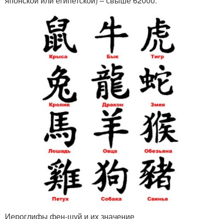
японской или египетской) – свыше 62000.
Иероглифы фен-шуй и их значение