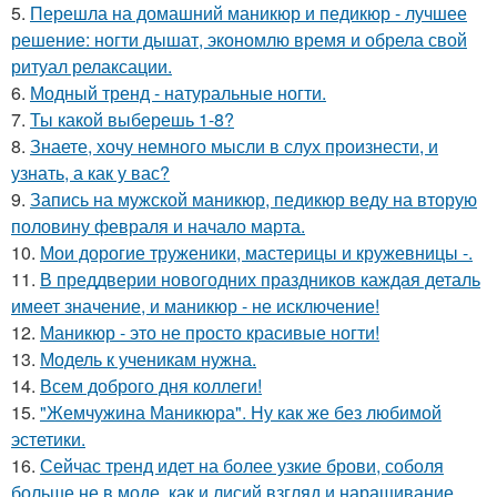
5.
Перешла на домашний маникюр и педикюр - лучшее
решение: ногти дышат, экономлю время и обрела свой
ритуал релаксации.
6.
Модный тренд - натуральные ногти.
7.
Ты какой выберешь 1-8?
8.
Знаете, хочу немного мысли в слух произнести, и
узнать, а как у вас?
9.
Запись на мужской маникюр, педикюр веду на вторую
половину февраля и начало марта.
10.
Мои дорогие труженики, мастерицы и кружевницы -.
11.
В преддверии новогодних праздников каждая деталь
имеет значение, и маникюр - не исключение!
12.
Маникюр - это не просто красивые ногти!
13.
Модель к ученикам нужна.
14.
Всем доброго дня коллеги!
15.
"Жемчужина Маникюра". Ну как же без любимой
эстетики.
16.
Сейчас тренд идет на более узкие брови, соболя
больше не в моде, как и лисий взгляд и наращивание