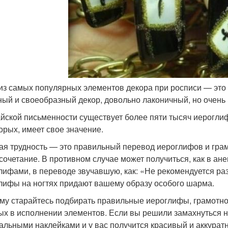
из самых популярных элементов декора при росписи — это 
ный и своеобразный декор, довольно лаконичный, но очень
айской письменности существует более пяти тысяч иерогли
торых, имеет свое значение.
ая трудность — это правильный перевод иероглифов и грам
сочетание. В противном случае может получиться, как в ане
лифами, в переводе звучавшую, как: «Не рекомендуется ра
лифы на ногтях придают вашему образу особого шарма.
му старайтесь подбирать правильные иероглифы, грамотно
ых в исполнении элементов. Если вы решили замахнуться н
альными наклейками и у вас получится красивый и аккурат