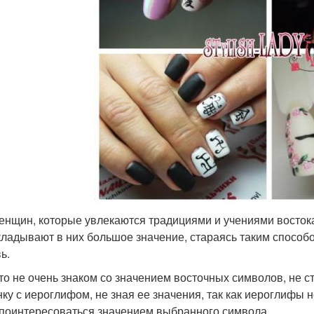
енщин, которые увлекаются традициями и учениями востока
кладывают в них большое значение, стараясь таким способом
ь.
кто не очень знаком со значением восточных символов, не
нку с иероглифом, не зная ее значения, так как иероглифы 
 поинтересоваться значением выбранного символа.