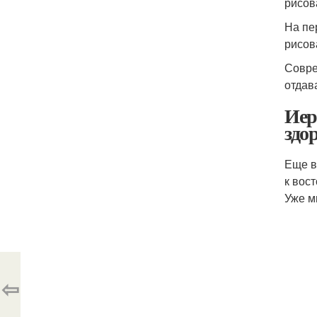
рисов
На пе
рисов
Совре
отдав
Иер
здо
Еще в
к вос
Уже м
⇦