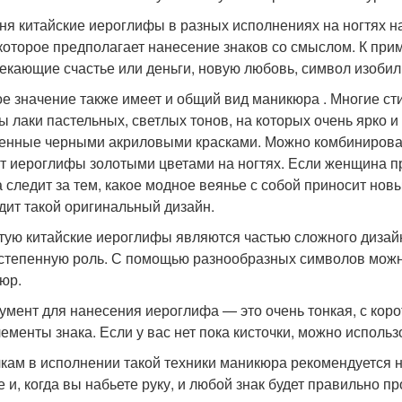
ня китайские иероглифы в разных исполнениях на ногтях на
 которое предполагает нанесение знаков со смыслом. К при
екающие счастье или деньги, новую любовь, символ изобили
е значение также имеет и общий вид маникюра . Многие ст
ы лаки пастельных, светлых тонов, на которых очень ярко 
енные черными акриловыми красками. Можно комбинировать
т иероглифы золотыми цветами на ногтях. Если женщина п
 следит за тем, какое модное веянье с собой приносит новый
дит такой оригинальный дизайн.
тую китайские иероглифы являются частью сложного дизайна
степенную роль. С помощью разнообразных символов можн
юр.
умент для нанесения иероглифа — это очень тонкая, с коро
лементы знака. Если у вас нет пока кисточки, можно исполь
кам в исполнении такой техники маникюра рекомендуется 
е и, когда вы набьете руку, и любой знак будет правильно 