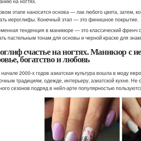
анию на ногтях.
рвом этапе наносится основа — лак любого цвета, затем, к
ать иероглифы. Конечный этап — это финишное покрытие.
менная тенденция в маникюре — это классический френч с
ать пастельным тонам для основы и черной краске для знак
оглиф счастье на ногтях. Маникюр с 
ровье, богатство и любовь
 начале 2000-х годов азиатская культура вошла в моду ев
точным традициям, одежде, интерьеру, азиатской кухне. Не 
ного сезонов подряд в нейл-арте популярностью пользуются