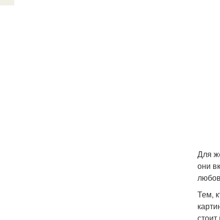
Для ж
они в
любов
Тем, 
карти
стоит