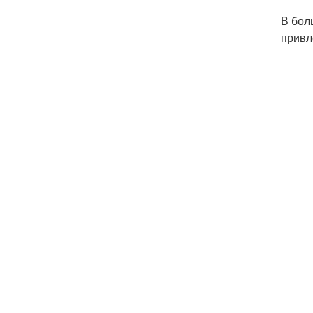
В бол
привл