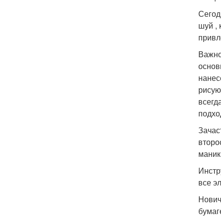
Сегод
шуй ,
привл
Важно
основ
нанес
рисую
всегда
подхо
Зачас
второ
маник
Инстр
все э
Нович
бумаг