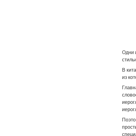
Одни 
стиль
В кит
из ко
Главн
слово
иерог
иерог
Поэто
прост
специ