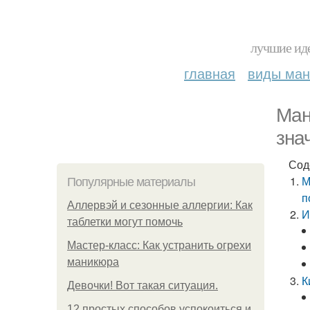
лучшие иде
главная
виды ма
Ман
зна
Сод
М
Популярные материалы
п
Аллервэй и сезонные аллергии: Как
И
таблетки могут помочь
Мастер-класс: Как устранить огрехи
маникюра
К
Девочки! Вот такая ситуация.
12 простых способов успокоиться и