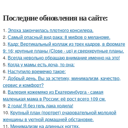
Последние обновления на сайте:
1.
Эпоха закончилась плотного консилера.
2.
Самый опасный вид рака: 8 мифов о меланоме.
3.
Кадр: Вертикальный коллаж из трех кадров, в формате
9: 16; крупные планы (Close - up) и сверхкрупные планы.
4.
Всегда невольно обращаю внимание именно на это!
5.
Когда у мамы есть доча, то она:
6.
Наступило времечко такое:
7.
Добрый день. Вы за эстетику, минимализм, качество,
сервис и комфорт?
8.
Валерия кожемяко из Екатеринбурга - самая
маленькая мама в России: её рост всего 109 см.
9.
2 года! Я без гель лака ходила!
10.
Крупный план (портрет) очаровательной молодой
женщины в уютной домашней обстановке.
11.
Минимализм на длинных ногтях.