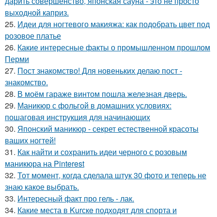
дарить совершенство, японская сауна - это не просто
выходной каприз.
25.
Идеи для ногтевого макияжа: как подобрать цвет под
розовое платье
26.
Какие интересные факты о промышленном прошлом
Перми
27.
Пост знакомство! Для новеньких делаю пост -
знакомство.
28.
В моём гараже винтом пошла железная дверь.
29.
Маникюр с фольгой в домашних условиях:
пошаговая инструкция для начинающих
30.
Японский маникюр - секрет естественной красоты
ваших ногтей!
31.
Как найти и сохранить идеи черного с розовым
маникюра на Pinterest
32.
Тот момент, когда сделала штук 30 фото и теперь не
знаю какое выбрать.
33.
Интересный факт про гель - лак.
34.
Какие места в Kurскe подходят для спорта и