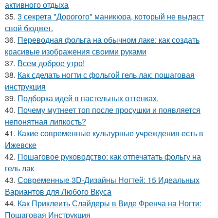
активного отдыха
35.
3 секрета "Дорогого" маникюра, который не выдаст
свой бюджет.
36.
Переводная фольга на обычном лаке: как создать
красивые изображения своими руками
37.
Всем доброе утро!
38.
Как сделать ногти с фольгой гель лак: пошаговая
инструкция
39.
Подборка идей в пастельных оттенках.
40.
Почему мутнеет топ после просушки и появляется
непонятная липкость?
41.
Какие современные культурные учреждения есть в
Ижевске
42.
Пошаговое руководство: как отпечатать фольгу на
гель лак
43.
Современные 3D-Дизайны Ногтей: 15 Идеальных
Вариантов для Любого Вкуса
44.
Как Приклеить Слайдеры в Виде Френча на Ногти:
Пошаговая Инструкция