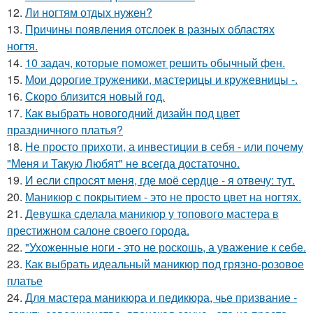
12.
Ли ногтям отдых нужен?
13.
Причины появления отслоек в разных областях
ногтя.
14.
10 задач, которые поможет решить обычный фен.
15.
Мои дорогие труженики, мастерицы и кружевницы -.
16.
Скоро близится новый год.
17.
Как выбрать новогодний дизайн под цвет
праздничного платья?
18.
Не просто прихоти, а инвестиции в себя - или почему
"Меня и Такую Любят" не всегда достаточно.
19.
И если спросят меня, где моё сердце - я отвечу: тут.
20.
Маникюр с покрытием - это не просто цвет на ногтях.
21.
Девушка сделала маникюр у топового мастера в
престижном салоне своего города.
22.
"Ухоженные ноги - это не роскошь, а уважение к себе.
23.
Как выбрать идеальный маникюр под грязно-розовое
платье
24.
Для мастера маникюра и педикюра, чье призвание -