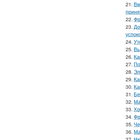
21.
Вм
приня
22.
Фр
23.
До
успок
24.
Ут
25.
Вы
26.
Ка
27.
По
28.
Эл
29.
Ка
30.
Ка
31.
Бе
32.
Ма
33.
Хр
34.
Фр
35.
Че
36.
Ма
37.
Ню