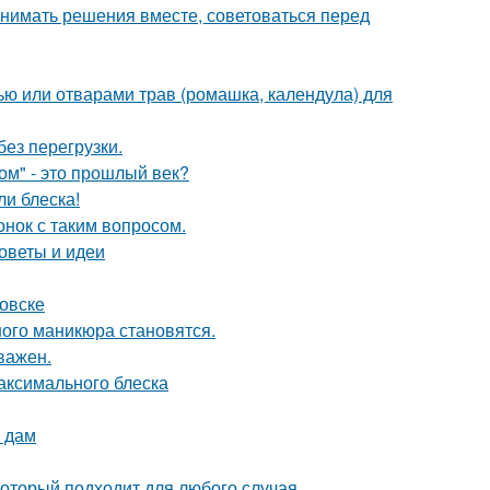
инимать решения вместе, советоваться перед
ью или отварами трав (ромашка, календула) для
ез перегрузки.
ом" - это прошлый век?
ли блеска!
нок с таким вопросом.
оветы и идеи
овске
ного маникюра становятся.
важен.
максимального блеска
 дам
оторый подходит для любого случая.