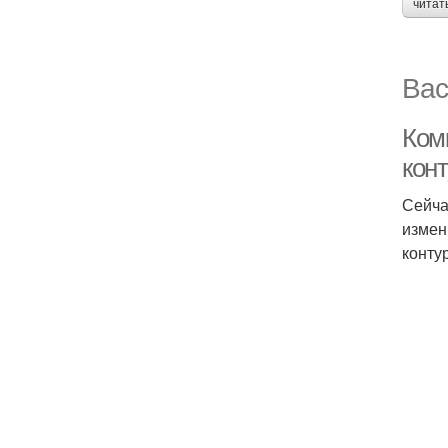
читат
Вас
Ком
кон
Сейча
измен
конту