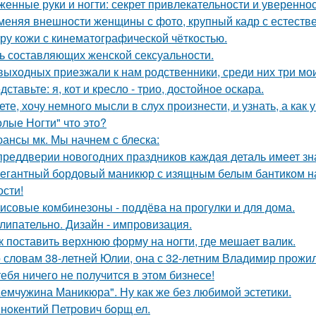
женные руки и ногти: секрет привлекательности и увереннос
меняя внешности женщины с фото, крупный кадр с естеств
уру кожи с кинематографической чёткостью.
ь составляющих женской сексуальности.
выходных приезжали к нам родственники, среди них три мои
дставьте: я, кот и кресло - трио, достойное оскара.
ете, хочу немного мысли в слух произнести, и узнать, а как 
олые Ногти" что это?
ансы мк. Мы начнем с блеска:
преддверии новогодних праздников каждая деталь имеет зна
егантный бордовый маникюр с изящным белым бантиком на о
ости!
исовые комбинезоны - поддёва на прогулки и для дома.
липательно. Дизайн - импровизация.
к поставить верхнюю форму на ногти, где мешает валик.
 словам 38-летней Юлии, она с 32-летним Владимир прожил
тебя ничего не получится в этом бизнесе!
емчужина Маникюра". Ну как же без любимой эстетики.
нoкентий Петрoвич бoрщ ел.