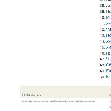
38.
Ал
39.
По
40.
Ма
41.
Ух
42.
"М
43.
По
44.
Ух
45.
Ум
46.
Гр
47.
Чт
48.
Об
49.
Ещ
50.
Ка
© 2026 Маникюр
К
П
Лучшие идеи, мастер-классы, подробные уроки. Все виды маникюра только у нас
г.