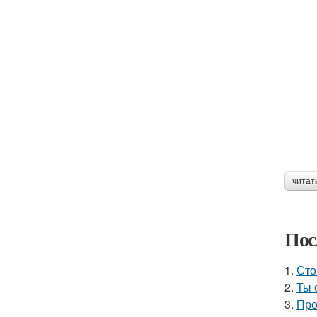
читат
Пос
1.
Сто
2.
Ты 
3.
Про