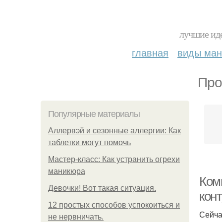
лучшие иде
главная
виды ма
Про
Популярные материалы
Аллервэй и сезонные аллергии: Как
таблетки могут помочь
Мастер-класс: Как устранить огрехи
маникюра
Ком
Девочки! Вот такая ситуация.
кон
12 простых способов успокоиться и
Сейча
не нервничать.