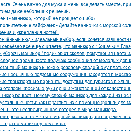
есте. Очень важно для мужа и жены все делать вместе, пр
тием даже небольших решений.
енч - маникюр, который не прощает ошибок.
полнительные лайфхаки: - Делайте ванночки с морской сол
оения и укрепления ногтей.
ончённый нюд - идеальный выбор, если хочется изящности б
 серьёзно всё ещё считаете, что маникюр с "Кошачьим Глаз
к уберечь маникюр / педикюр от сколов, помутнения цвета и
следнее время часто получаю сообщения от молодых девчо
егантный маникюр к нежно-розовому свадебному платью: с
кие необычные подземные сооружения находятся в Москве
кие транспортные варианты доступны для туристов в Ульян
з отслоек! Красивые руки ярче и женственней от качествен
никюр решает. Почему свежий маникюр для каждой из нас 
устальные ногти: как нарастить их с помощью фольги для 
енч - это беспроигрышная лотерея в мире маникюра.
рно-розовая геометрия: модный маникюр для современных
стера по маникюру поменяла.
довый маникюр - это стильный и универсальный вариант, к