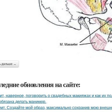
ь дальше →
ледние обновления на сайте:
ит, наверное, поговорить о свадебных макияжах и как их по
обязана делать маникюр.
мт. Создайте мой образ, максимально сохранив мою внешн