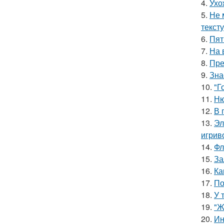
4.
Ухо
5.
Не 
текст
6.
Пят
7.
На 
8.
Пре
9.
Зна
10.
"Г
11.
Ню
12.
В 
13.
Эл
игрив
14.
Фл
15.
За
16.
Ка
17.
По
18.
У 
19.
"Ж
20.
Ин