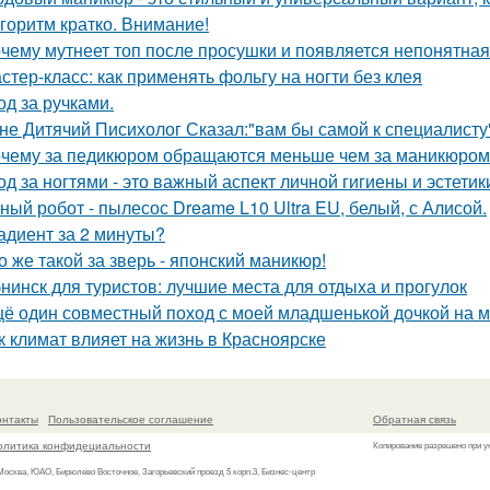
горитм кратко. Внимание!
чему мутнеет топ после просушки и появляется непонятная
стер-класс: как применять фольгу на ногти без клея
од за ручками.
не Дитячий Писихолог Сказал:"вам бы самой к специалисту"
чему за педикюром обращаются меньше чем за маникюро
од за ногтями - это важный аспект личной гигиены и эстетик
ный робот - пылесос Dreame L10 Ultra EU, белый, с Алисой.
адиент за 2 минуты?
о же такой за зверь - японский маникюр!
нинск для туристов: лучшие места для отдыха и прогулок
ё один совместный поход с моей младшенькой дочкой на м
к климат влияет на жизнь в Красноярске
онтакты
Пользовательское соглашение
Обратная связь
олитика конфидециальности
Копирование разрешено при у
 Москва, ЮАО, Бирюлево Восточное, Загорьевский проезд 5 корп.3, Бизнес-центр