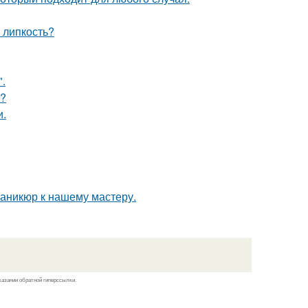
 липкость?
.
м?
и.
аникюр к нашему мастеру.
казании обратной гиперссылки.