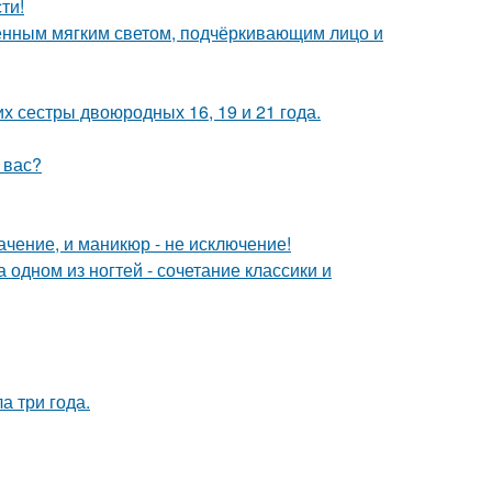
ти!
енным мягким светом, подчёркивающим лицо и
х сестры двоюродных 16, 19 и 21 года.
у вас?
чение, и маникюр - не исключение!
дном из ногтей - сочетание классики и
а три года.