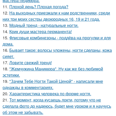
мастера педикюра.
11.
Плохой день? Плохая погода?
12.
На выходных приезжали к нам родственники, среди
них три моих сестры двоюродных 16, 19 и 21 года.
13.
Модный тренд - натуральные ногти.
14.
Крик души мастера перманента!
15.
Флисовые комбинезоны - поддёва на прогулки и для
дома.
16.
Бывает такое: волосы уложены, ногти сделаны, кожа
сияет.
17.
Ловите свежий тренд!
18.
"Жемчужина Маникюра". Ну как же без любимой
эстетики.
19.
"Зачем Тебе Ногти Такой Ценой" - написали мне
однажды в комментариях.
20.
Характеристика человека по форме ногтя.
21.
Тот момент, когда кусаешь локти, потому что не
сделала фото до надеюсь, будет мне уроком и я научусь
об этом не забывать.