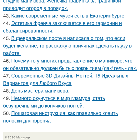
студию маникюра, Женечка травинка за травинкой
приводит огород в порядок.
43.
Какие современные музеи есть в Екатеринбурге
44.
Эстетика френча заключается в его гармонии и
сбалансированности.
45.
В февральском посте я написала о том, что если
будет желание, то расскажу о причинах сделать паузу в
работе.
46.
Почему-то у многих представление о маникюре, что
он обязательно должен быть с покрытием (лак/ гель - лак.
47.
Современные 3D-Дизайны Ногтей: 15 Идеальных
Вариантов для Любого Вкуса
48.
День мастера маникюра.
49.
Немного окунуться в мир гламура, стать
безупречными до кончиков ногтей.
50.
Пошаговая инструкция: как правильно клеить
полоски для френча
© 2026 Маникюр