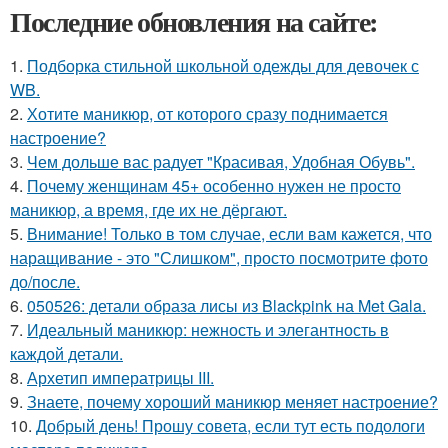
Последние обновления на сайте:
1.
Подборка стильной школьной одежды для девочек с
WB.
2.
Хотите маникюр, от которого сразу поднимается
настроение?
3.
Чем дольше вас радует "Красивая, Удобная Обувь".
4.
Почему женщинам 45+ особенно нужен не просто
маникюр, а время, где их не дёргают.
5.
Внимание! Только в том случае, если вам кажется, что
наращивание - это "Слишком", просто посмотрите фото
до/после.
6.
050526: детали образа лисы из Blackpink на Met Gala.
7.
Идеальный маникюр: нежность и элегантность в
каждой детали.
8.
Архетип императрицы III.
9.
Знаете, почему хороший маникюр меняет настроение?
10.
Добрый день! Прошу совета, если тут есть подологи