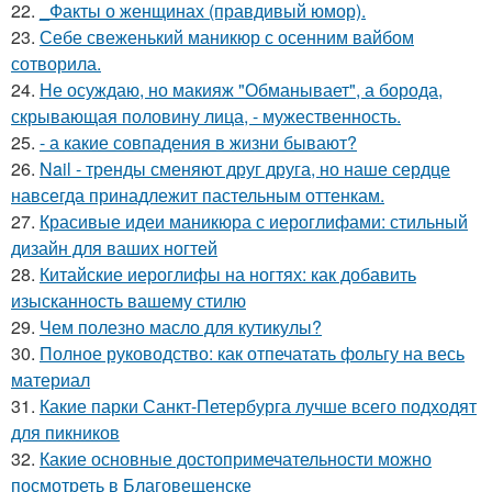
22.
_Факты о женщинах (правдивый юмор).
23.
Себе свеженький маникюр с осенним вайбом
сотворила.
24.
Не осуждаю, но макияж "Обманывает", а борода,
скрывающая половину лица, - мужественность.
25.
- а какие совпадения в жизни бывают?
26.
Nail - тренды сменяют друг друга, но наше сердце
навсегда принадлежит пастельным оттенкам.
27.
Красивые идеи маникюра с иероглифами: стильный
дизайн для ваших ногтей
28.
Китайские иероглифы на ногтях: как добавить
изысканность вашему стилю
29.
Чем полезно масло для кутикулы?
30.
Полное руководство: как отпечатать фольгу на весь
материал
31.
Какие парки Санкт-Петербурга лучше всего подходят
для пикников
32.
Какие основные достопримечательности можно
посмотреть в Благовещенске