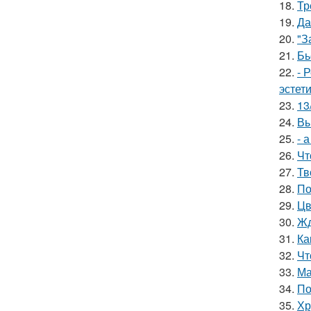
18.
Тр
19.
Да
20.
"З
21.
Бь
22.
- 
эстет
23.
13
24.
Вы
25.
- 
26.
Чт
27.
Тв
28.
По
29.
Цв
30.
Жд
31.
Ка
32.
Чт
33.
Ма
34.
По
35.
Хр