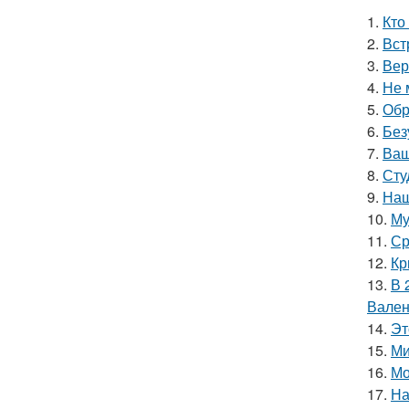
1.
Кто
2.
Вст
3.
Вер
4.
Не 
5.
Обр
6.
Без
7.
Ваш
8.
Сту
9.
Наш
10.
Му
11.
Ср
12.
Кр
13.
В 
Вален
14.
Эт
15.
Ми
16.
Мо
17.
На