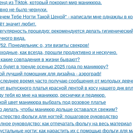
енд из Tiktok, который покорил мир маникюра.
вно не было чернухи.
ачем Тебе Ногти Такой Ценой" - написали мне однажды в к
ёт значит любит.
Регулярность процедур: рекомендуется делать гигиеническ
ичного вида.
/52. Понедельник: о, эти визиты свекров!
ходные, как всегда, прошли продуктивно и нескучно.
а какие совпадения в жизни бывают?
о будет в тренде осенью 2025 года по маникюру?
ой лучший помощник для дизайна - аэрограф!
следнее время часто получаю сообщения от молодых девчо
ет выпускного платья красной лентой в косу нашего днк впл
у тебя ко мне на маникюр, реснички и педикюр.
кой цвет маникюра выбрать под розовое платье
о делать, чтобы маникюр дольше оставался свежим?
стерство фольги для ногтей: пошаговое руководство
лное руководство: как отпечатать фольгу на весь материал
устальные ногти: как нарастить их с помощью фольги для 