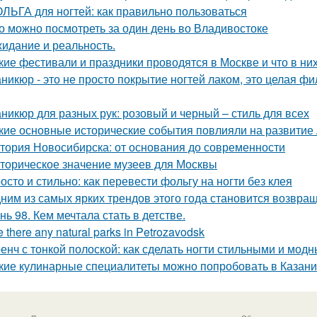
ЛЬГА для ногтей: как правильно пользоваться
о можно посмотреть за один день во Владивостоке
идание и реальность.
кие фестивали и праздники проводятся в Москве и что в ни
никюр - это не просто покрытие ногтей лаком, это целая ф
никюр для разных рук: розовый и черный – стиль для всех
кие основные исторические события повлияли на развитие
тория Новосибирска: от основания до современности
торическое значение музеев для Москвы
осто и стильно: как перевести фольгу на ногти без клея
ним из самых ярких трендов этого года становится возвращ
нь 98. Кем мечтала стать в детстве.
e there any natural parks in Petrozavodsk
енч с тонкой полоской: как сделать ногти стильными и мод
кие кулинарные специалитеты можно попробовать в Казани