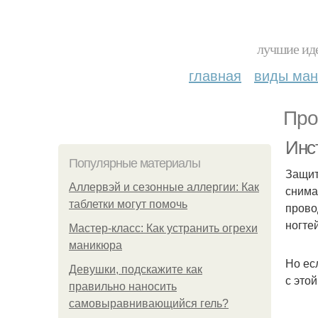
лучшие иде
главная
виды ма
Про
Инс
Популярные материалы
Защит
Аллервэй и сезонные аллергии: Как
снима
таблетки могут помочь
прово
ногтей
Мастер-класс: Как устранить огрехи
маникюра
Но ес
Девушки, подскажите как
с этой
правильно наносить
самовыравнивающийся гель?