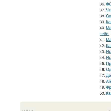
36.
ФО
37.
Чт
38.
Ож
39.
Ка
40.
Ма
себе.
41.
Ма
42.
Ка
43.
Ис
44.
Ис
45.
Пр
46.
Од
47.
Де
48.
Ar
49.
Фр
50.
Ка