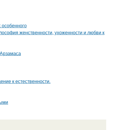
х особенного
илософия женственности, ухоженности и любви к
 Арзамаса
ение к естественности.
ными