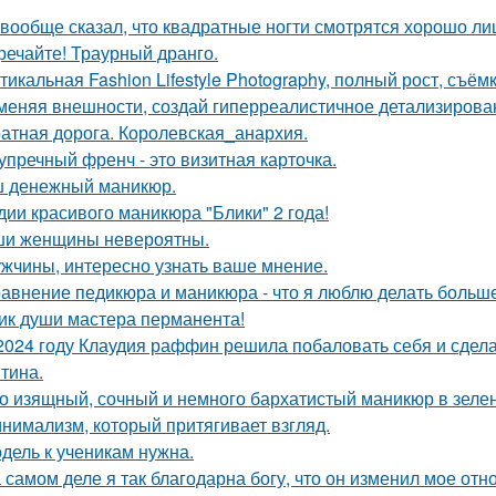
 вообще сказал, что квадратные ногти смотрятся хорошо ли
речайте! Траурный дранго.
тикальная Fashion Lifestyle Photography, полный рост, съёмк
меняя внешности, создай гиперреалистичное детализирова
атная дорога. Королевская_анархия.
упречный френч - это визитная карточка.
 денежный маникюр.
дии красивого маникюра "Блики" 2 года!
и женщины невероятны.
жчины, интересно узнать ваше мнение.
авнение педикюра и маникюра - что я люблю делать больше
ик души мастера перманента!
2024 году Клаудия раффин решила побаловать себя и сдела
тина.
о изящный, сочный и немного бархатистый маникюр в зелен
нимализм, который притягивает взгляд.
дель к ученикам нужна.
 самом деле я так благодарна богу, что он изменил мое отн