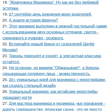
18.
"Жемчужина Маникюра". Ну как же без любимой
эстетики.
19.
27 сентября день рождения моих родителей.
20.
А знаете история френча?
21.
Этот маникюр выполнен в нежной пастельной гамме
с использованием двух основных оттенков: светло -
сиреневого и пудрово - розового.
22.
Встречайте новый бренд от создателей Gentle
Monster!
23.
Тренды приходят и уходят, а элегантная классика
остаётся.
24.
Не осуждаю, но макияж "Обманывает", а борода,
скрывающая половину лица, - мужественность.
25.
20+ уникальных идей для маникюра с иероглифами:
как создать стильный дизайн
26.
Уникальный маникюр: как китайские иероглифы
украшают ногти
27.
Для мастера маникюра и педикюра, чье призвание -
дарить совершенство, японская сауна - это не просто