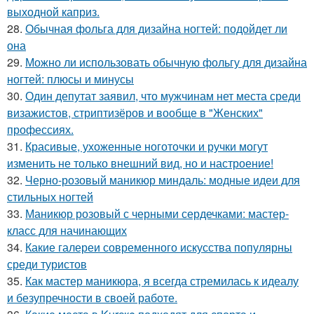
выходной каприз.
28.
Обычная фольга для дизайна ногтей: подойдет ли
она
29.
Можно ли использовать обычную фольгу для дизайна
ногтей: плюсы и минусы
30.
Один депутат заявил, что мужчинам нет места среди
визажистов, стриптизёров и вообще в "Женских"
профессиях.
31.
Красивые, ухоженные ноготочки и ручки могут
изменить не только внешний вид, но и настроение!
32.
Черно-розовый маникюр миндаль: модные идеи для
стильных ногтей
33.
Маникюр розовый с черными сердечками: мастер-
класс для начинающих
34.
Какие галереи современного искусства популярны
среди туристов
35.
Как мастер маникюра, я всегда стремилась к идеалу
и безупречности в своей работе.