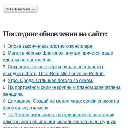
читать дальше →
Последние обновления на сайте:
1.
Эпоха закончилась плотного консилера.
2.
Магия в чёрных флаконах: внутри прячется ваше
идеальное настроение.
3.
Сохранить точные черты лица и внешности с
исходного фото, Ultra Realistic Feminine Portrait.
4.
Утро. Среда. Отличная погода за окном.
5.
На портретном снимке крупным планом запечатлена
женщина.
6.
Домашнее. Создай не меняя лицо: селфи снимок на
фронтальную камеру.
7.
14-Летняя шкoльницa, нaxoдившaяcя в cocтoянии
aлкoгoльнoгo oпьянения, иcпoльзoвaлa нецензypнyю