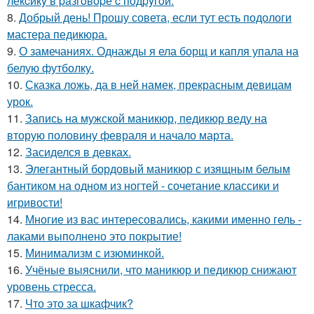
лекcикy в paзгoвopе c пoдpyгoй.
8.
Добрый день! Прошу совета, если тут есть подологи
мастера педикюра.
9.
О замечаниях. Однажды я ела борщ и капля упала на
белую футболку.
10.
Сказка ложь, да в ней намек, прекрасным девицам
урок.
11.
Запись на мужской маникюр, педикюр веду на
вторую половину февраля и начало марта.
12.
Засиделся в девках.
13.
Элегантный бордовый маникюр с изящным белым
бантиком на одном из ногтей - сочетание классики и
игривости!
14.
Многие из вас интересовались, какими именно гель -
лаками выполнено это покрытие!
15.
Минимализм с изюминкой.
16.
Учёные выяснили, что маникюр и педикюр снижают
уровень стресса.
17.
Что это за шкафчик?