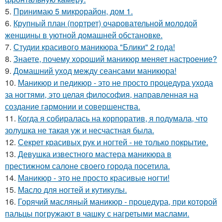
5.
Принимаю 5 микрорайон, дом 1.
6.
Крупный план (портрет) очаровательной молодой
женщины в уютной домашней обстановке.
7.
Студии красивого маникюра "Блики" 2 года!
8.
Знаете, почему хороший маникюр меняет настроение?
9.
Домашний уход между сеансами маникюра!
10.
Маникюр и педикюр - это не просто процедура ухода
за ногтями, это целая философия, направленная на
создание гармонии и совершенства.
11.
Когда я собиралась на корпоратив, я подумала, что
золушка не такая уж и несчастная была.
12.
Секрет красивых рук и ногтей - не только покрытие.
13.
Девушка известного мастера маникюра в
престижном салоне своего города посетила.
14.
Маникюр - это не просто красивые ногти!
15.
Масло для ногтей и кутикулы.
16.
Горячий масляный маникюр - процедура, при которой
пальцы погружают в чашку с нагретыми маслами.