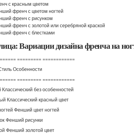
енч с красным цветом
нший френч с цветом ногтей
нший френч с рисунком
нший френч с золотой или серебряной краской
нший френч с блестками
лица: Вариации дизайна френча на ног
====== ========= ============
Стиль Особенности
====== ========= ============
 Классический без особенностей
ый Классический красный цвет
ногтей Фенший цвет ногтей
ок Фенший рисунки
ой Фенший золотой цвет