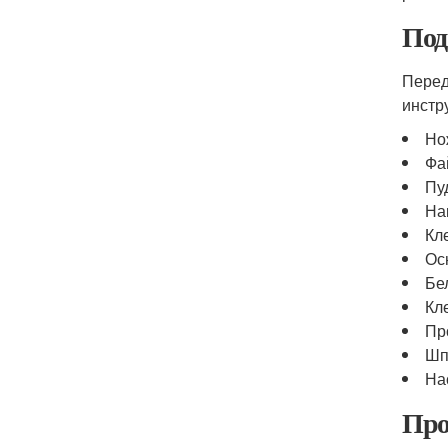
Под
Перед
инстр
Но
Фа
Пу
На
Кл
Ос
Бе
Кл
Пр
Шп
На
Про