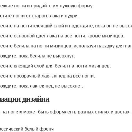
режьте ногти и придайте им нужную форму.
стите ногти от старого лака и пудри.
несите на ногти клеящий слой и подождите, пока он не высох
несите основной цвет лака на все ногти, кроме мизинцев.
несите белила на ногти мизинцев, используя насадку для на
дождите, пока белила не высохнут.
несите клеящий слой для белил на ногти мизинцев.
несите прозрачный лак-глянец на все ногти.
дождите, пока лак-глянец не высохнет.
иации дизайна
 на ногтях может быть оформлен в разных стилях и цветах.
ассический белый френч