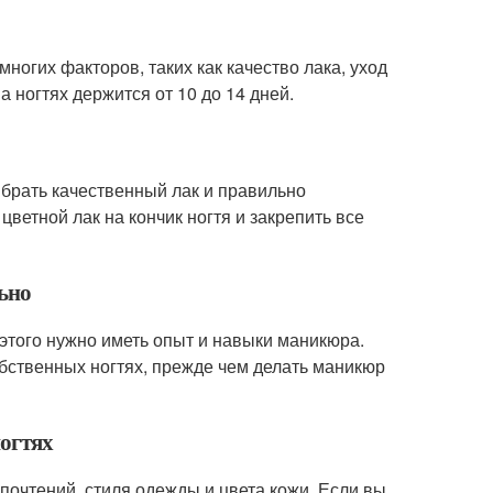
ногих факторов, таких как качество лака, уход
а ногтях держится от 10 до 14 дней.
ыбрать качественный лак и правильно
цветной лак на кончик ногтя и закрепить все
льно
 этого нужно иметь опыт и навыки маникюра.
обственных ногтях, прежде чем делать маникюр
ногтях
дпочтений, стиля одежды и цвета кожи. Если вы