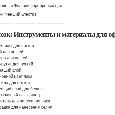
ряный Фенший серебряный цвет
ки Фенший блестки
====== ========= ============
сок: Инструменты и материалы для о
жницы для ногтей
й для ногтей
дра для ногтей
крутка для ногтей
еящий слой
новной цвет лака
лила для ногтей
еящий слой для белил
озрачный лак-глянец
атель для нанесения лака
садка для нанесения белил