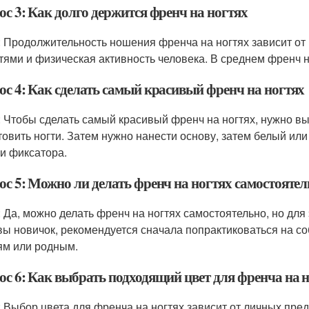
ос 3: Как долго держится френч на ногтях
: Продолжительность ношения френча на ногтях зависит от м
гтями и физическая активность человека. В среднем френч н
ос 4: Как сделать самый красивый френч на ногтях
: Чтобы сделать самый красивый френч на ногтях, нужно в
товить ногти. Затем нужно нанести основу, затем белый или 
и фиксатора.
ос 5: Можно ли делать френч на ногтях самостояте
: Да, можно делать френч на ногтях самостоятельно, но для
вы новичок, рекомендуется сначала попрактиковаться на с
ям или родным.
ос 6: Как выбрать подходящий цвет для френча на 
: Выбор цвета для френча на ногтях зависит от личных пре