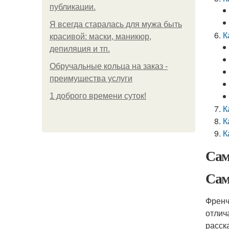
публикации.
Я всегда старалась для мужа быть
К
красивой: маски, маникюр,
депиляция и тп.
Обручальные кольца на заказ -
преимущества услуги
1 доброго времени суток!
К
К
К
Сам
Сам
Френч
отлич
расск