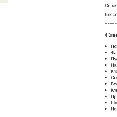
Сереб
Блест
=====
Спи
Но
Фа
Пу
На
Кл
Ос
Бе
Кл
Пр
Шп
На