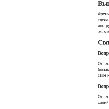
Выв
Френч
сдела
инстр
экскл
Свя
Вопро
Ответ
белым
свое 
Вопр
Ответ
синий