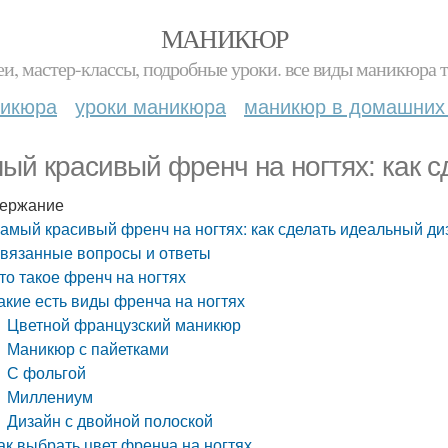
МАНИКЮР
и, мастер-классы, подробные уроки. все виды маникюра т
никюра
уроки маникюра
маникюр в домашних
ый красивый френч на ногтях: как 
ержание
амый красивый френч на ногтях: как сделать идеальный ди
вязанные вопросы и ответы
то такое френч на ногтях
акие есть виды френча на ногтях
Цветной французский маникюр
Маникюр с пайетками
С фольгой
Миллениум
Дизайн с двойной полоской
ак выбрать цвет френча на ногтях