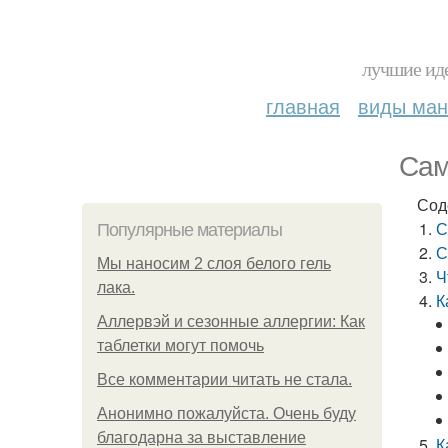
лучшие иде
главная
виды ма
Сам
Сод
С
Популярные материалы
С
Мы наносим 2 слоя белого гель
Ч
лака.
К
Аллервэй и сезонные аллергии: Как
таблетки могут помочь
Все комментарии читать не стала.
Анонимно пожалуйста. Очень буду
благодарна за выставление
К