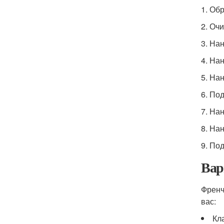
1. Об
2. Очи
3. На
4. На
5. На
6. По
7. На
8. На
9. По
Вар
Френч
вас:
Кл