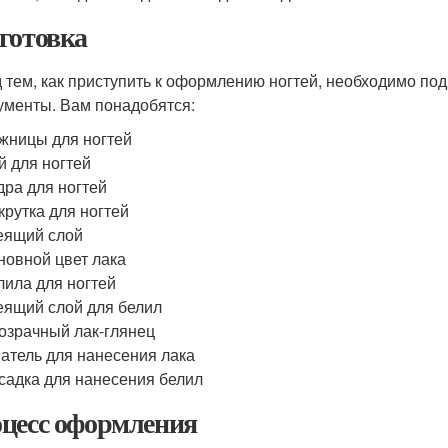
готовка
 тем, как приступить к оформлению ногтей, необходимо по
ументы. Вам понадобятся:
жницы для ногтей
й для ногтей
дра для ногтей
крутка для ногтей
еящий слой
новной цвет лака
лила для ногтей
еящий слой для белил
озрачный лак-глянец
атель для нанесения лака
садка для нанесения белил
цесс оформления