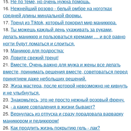
15.
Не по теме, но очень нужна помощь.
16.
Нежнейший розово - белый омбре на ноготках
средней длины миндальной формы.
17.
Тренд из Tiktok, который покорил мир маникюра.
18.
Ты можешь каждый день ухаживать за руками,
делать маникюр и пользоваться кремами … и всё равно
ногти будут ломаться и слоиться.
19.
Маникюр для подростка:
20.
Ловите свежий тренд!
21.
Вместе. Очень важно для мужа и жены все делать
вместе, принимать решения вместе, советоваться перед
принятием даже небольших решений.
22.
Жиза мастера, после которой невозможно не кивнуть
и не улыбнуться.
23.
Знакомьтесь, это не просто нежный розовый френч.
24.
- а какие совпадения в жизни бывают?
25.
Вернулась из отпуска и сразу порадовала варварку
маникюром и педикюром!
26.
Как продлить жизнь покрытию гель - лак?