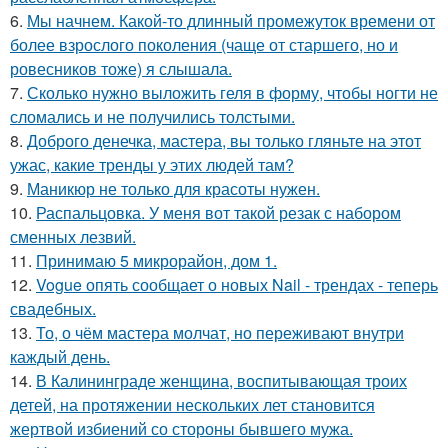
6.
Мы начнем. Какой-то длинный промежуток времени от
более взрослого поколения (чаще от старшего, но и
ровесников тоже) я слышала.
7.
Сколько нужно выложить геля в форму, чтобы ногти не
сломались и не получились толстыми.
8.
Доброго денечка, мастера, вы только гляньте на этот
ужас, какие тренды у этих людей там?
9.
Маникюр не только для красоты нужен.
10.
Распальцовка. У меня вот такой резак с набором
сменных лезвий.
11.
Принимаю 5 микрорайон, дом 1.
12.
Vogue опять сообщает о новых Nail - трендах - теперь
свадебных.
13.
То, о чём мастера молчат, но переживают внутри
каждый день.
14.
В Калининграде женщина, воспитывающая троих
детей, на протяжении нескольких лет становится
жертвой избиений со стороны бывшего мужа.