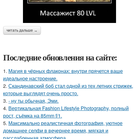
читать дальше →
Последние обновления на сайте:
1.
Магия в чёрных флаконах: внутри прячется ваше
идеальное настроение.
2.
Скандинавский боб стал одной из тех летних стрижек,
которые выглядят очень просто.
3.
- ну ты обычная, Эми.
4.
Вертикальная Fashion Lifestyle Photography, полный
рост, съёмка на 85mm f/1.
5.
Максимально реалистичная фотография, уютное
домашнее селфи в вечернее время, мягкая и
расслабленная атмосфера.