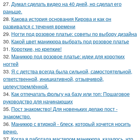
27.
Думал сделать видео на 40 дней, но сделал его
раньше.
28.
Какова история основания Кирова и как он
развивался с течения времени
29.
Ногти под розовое платье: советы по выбору дизайна
30.
Какой цвет маникюра выбрать под розовое платье
31.
Короткие, но крепкие!
32.
Маникюр под розовое платье: идеи для коротких
ногтей
33.
Я с детства всегда была сильной, самостоятельной,
ответственной, инициативной, отзывчивой,
целеустремлённой.
34.
Как отпечатать фольгу на базу или топ: Пошаговое
руководство для начинающих
35.
Пост знакомство! Для новеньких делаю пост -
знакомство.
36.
Маникюр с втиркой - блеск, который хочется носить
вечно.
37.
Когда я работала мастером маникюра, казалось, что