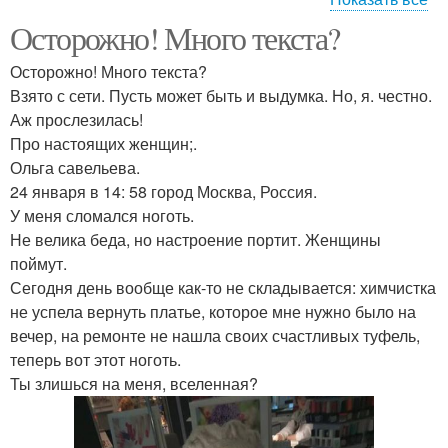
Осторожно! Много текста?
Реклама для мастера
Современная реклама
Осторожно! Много текста?
Взято с сети. Пусть может быть и выдумка. Но, я. честно.
Аж прослезилась!
Про настоящих женщин;.
Ольга савельева.
24 января в 14: 58 город Москва, Россия.
У меня сломался ноготь.
Не велика беда, но настроение портит. Женщины
поймут.
Сегодня день вообще как-то не складывается: химчистка
не успела вернуть платье, которое мне нужно было на
вечер, на ремонте не нашла своих счастливых туфель,
теперь вот этот ноготь.
Ты злишься на меня, вселенная?