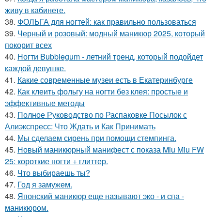
живу в кабинете.
38.
ФОЛЬГА для ногтей: как правильно пользоваться
39.
Черный и розовый: модный маникюр 2025, который
покорит всех
40.
Ногти Bubblegum - летний тренд, который подойдет
каждой девушке.
41.
Какие современные музеи есть в Екатеринбурге
42.
Как клеить фольгу на ногти без клея: простые и
эффективные методы
43.
Полное Руководство по Распаковке Посылок с
Алиэкспресс: Что Ждать и Как Принимать
44.
Мы сделаем сирень при помощи стемпинга.
45.
Новый маникюрный манифест с показа Miu Miu FW
25: короткие ногти + глиттер.
46.
Что выбираешь ты?
47.
Год я замужем.
48.
Японский маникюр еще называют эко - и спа -
маникюром.