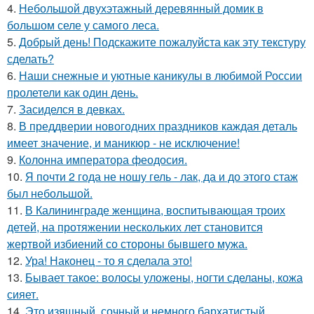
4.
Небольшой двухэтажный деревянный домик в
большом селе у самого леса.
5.
Добрый день! Подскажите пожалуйста как эту текстуру
сделать?
6.
Наши снежные и уютные каникулы в любимой России
пролетели как один день.
7.
Засиделся в девках.
8.
В преддверии новогодних праздников каждая деталь
имеет значение, и маникюр - не исключение!
9.
Колонна императора феодосия.
10.
Я почти 2 года не ношу гель - лак, да и до этого стаж
был небольшой.
11.
В Калининграде женщина, воспитывающая троих
детей, на протяжении нескольких лет становится
жертвой избиений со стороны бывшего мужа.
12.
Ура! Наконец - то я сделала это!
13.
Бывает такое: волосы уложены, ногти сделаны, кожа
сияет.
14.
Это изящный, сочный и немного бархатистый