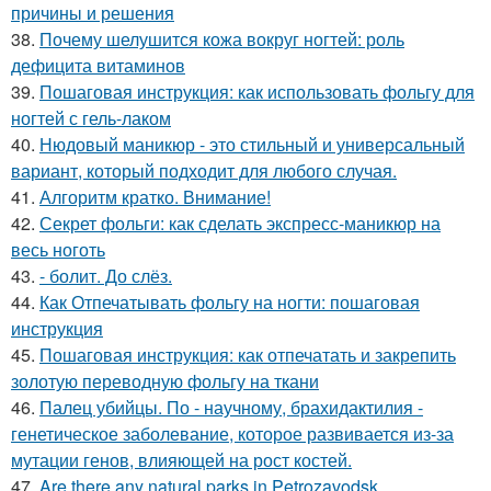
причины и решения
38.
Почему шелушится кожа вокруг ногтей: роль
дефицита витаминов
39.
Пошаговая инструкция: как использовать фольгу для
ногтей с гель-лаком
40.
Нюдовый маникюр - это стильный и универсальный
вариант, который подходит для любого случая.
41.
Алгоритм кратко. Внимание!
42.
Секрет фольги: как сделать экспресс-маникюр на
весь ноготь
43.
- болит. До слёз.
44.
Как Отпечатывать фольгу на ногти: пошаговая
инструкция
45.
Пошаговая инструкция: как отпечатать и закрепить
золотую переводную фольгу на ткани
46.
Палец убийцы. По - научному, брахидактилия -
генетическое заболевание, которое развивается из-за
мутации генов, влияющей на рост костей.
47.
Are there any natural parks in Petrozavodsk