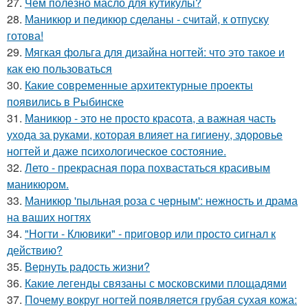
27.
Чем полезно масло для кутикулы?
28.
Маникюр и педикюр сделаны - считай, к отпуску
готова!
29.
Мягкая фольга для дизайна ногтей: что это такое и
как ею пользоваться
30.
Какие современные архитектурные проекты
появились в Рыбинске
31.
Маникюр - это не просто красота, а важная часть
ухода за руками, которая влияет на гигиену, здоровье
ногтей и даже психологическое состояние.
32.
Лето - прекрасная пора похвастаться красивым
маникюром.
33.
Маникюр 'пыльная роза с черным': нежность и драма
на ваших ногтях
34.
"Ногти - Клювики" - приговор или просто сигнал к
действию?
35.
Вернуть радость жизни?
36.
Какие легенды связаны с московскими площадями
37.
Почему вокруг ногтей появляется грубая сухая кожа: