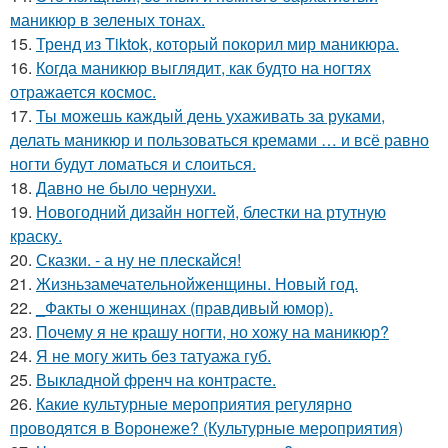
маникюр в зеленых тонах.
15.
Тренд из Tiktok, который покорил мир маникюра.
16.
Когда маникюр выглядит, как будто на ногтях
отражается космос.
17.
Ты можешь каждый день ухаживать за руками,
делать маникюр и пользоваться кремами … и всё равно
ногти будут ломаться и слоиться.
18.
Давно не было чернухи.
19.
Новогодний дизайн ногтей, блестки на ртутную
краску.
20.
Сказки. - а ну не плескайся!
21.
Жизньзамечательнойженщины. Новый год.
22.
_Факты о женщинах (правдивый юмор).
23.
Почему я не крашу ногти, но хожу на маникюр?
24.
Я не могу жить без татуажа губ.
25.
Выкладной френч на контрасте.
26.
Какие культурные мероприятия регулярно
проводятся в Воронеже? (Культурные мероприятия)