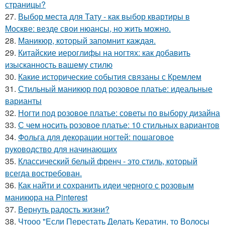
страницы?
27.
Выбор места для Тату - как выбор квартиры в
Москве: везде свои нюансы, но жить можно.
28.
Маникюр, который запомнит каждая.
29.
Китайские иероглифы на ногтях: как добавить
изысканность вашему стилю
30.
Какие исторические события связаны с Кремлем
31.
Стильный маникюр под розовое платье: идеальные
варианты
32.
Ногти под розовое платье: советы по выбору дизайна
33.
С чем носить розовое платье: 10 стильных вариантов
34.
Фольга для декорации ногтей: пошаговое
руководство для начинающих
35.
Классический белый френч - это стиль, который
всегда востребован.
36.
Как найти и сохранить идеи черного с розовым
маникюра на Pinterest
37.
Вернуть радость жизни?
38.
Чтооо "Если Перестать Делать Кератин, то Волосы