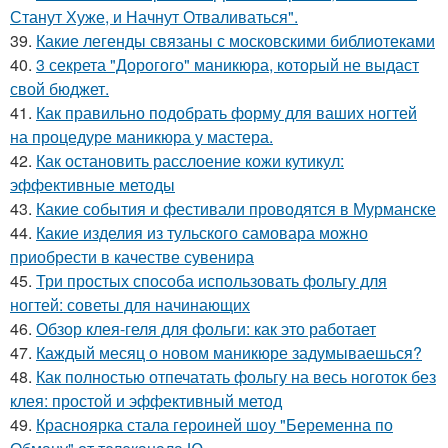
Станут Хуже, и Начнут Отваливаться".
39.
Какие легенды связаны с московскими библиотеками
40.
3 секрета "Дорогого" маникюра, который не выдаст
свой бюджет.
41.
Как правильно подобрать форму для ваших ногтей
на процедуре маникюра у мастера.
42.
Как остановить расслоение кожи кутикул:
эффективные методы
43.
Какие события и фестивали проводятся в Мурманске
44.
Какие изделия из тульского самовара можно
приобрести в качестве сувенира
45.
Три простых способа использовать фольгу для
ногтей: советы для начинающих
46.
Обзор клея-геля для фольги: как это работает
47.
Каждый месяц о новом маникюре задумываешься?
48.
Как полностью отпечатать фольгу на весь ноготок без
клея: простой и эффективный метод
49.
Красноярка стала героиней шоу "Беременна по