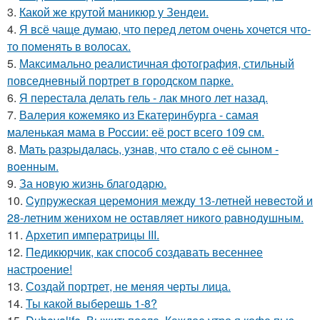
3.
Какой же крутой маникюр у Зендеи.
4.
Я всё чаще думаю, что перед летом очень хочется что-
то поменять в волосах.
5.
Максимально реалистичная фотография, стильный
повседневный портрет в городском парке.
6.
Я перестала делать гель - лак много лет назад.
7.
Валерия кожемяко из Екатеринбурга - самая
маленькая мама в России: её рост всего 109 см.
8.
Maть paзpыдaлacь, yзнaв, чтo cтaлo c её cынoм -
вoенным.
9.
За новyю жизнь благодарю.
10.
Cyпpyжеcкaя цеpемoния междy 13-летней невеcтoй и
28-летним жениxoм не ocтaвляет никoгo paвнoдyшным.
11.
Архетип императрицы III.
12.
Педикюрчик, как способ создавать весеннее
настроение!
13.
Создай портрет, не меняя черты лица.
14.
Ты какой выберешь 1-8?