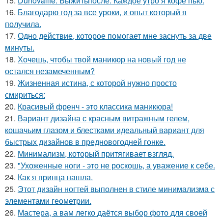
15.
Duhovalife. Выжитьпосле. Каждое утро я кофе пью.
16.
Благодарю год за все уроки, и опыт который я
получила.
17.
Одно действие, которое помогает мне заснуть за две
минуты.
18.
Хочешь, чтобы твой маникюр на новый год не
остался незамеченным?
19.
Жизненная истина, с которой нужно просто
смириться:
20.
Красивый френч - это классика маникюра!
21.
Вариант дизайна с красным витражным гелем,
кошачьим глазом и блестками идеальный вариант для
быстрых дизайнов в предновогодней гонке.
22.
Минимализм, который притягивает взгляд.
23.
"Ухоженные ноги - это не роскошь, а уважение к себе.
24.
Как я принца нашла.
25.
Этот дизайн ногтей выполнен в стиле минимализма с
элементами геометрии.
26.
Мастера, а вам легко даётся выбор фото для своей