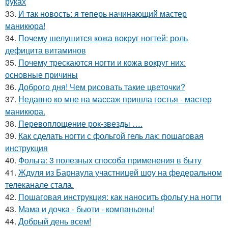
руках
33.
И так новость: я теперь начинающий мастер
маникюра!
34.
Почему шелушится кожа вокруг ногтей: роль
дефицита витаминов
35.
Почему трескаются ногти и кожа вокруг них:
основные причины
36.
Доброго дня! Чем рисовать такие цветочки?
37.
Недавно ко мне на массаж пришла гостья - мастер
маникюра.
38.
Перевоплощение рок-звезды ….
39.
Как сделать ногти с фольгой гель лак: пошаговая
инструкция
40.
Фольга: 3 полезных способа применения в быту
41.
Ждуля из Барнаула участницей шоу на федеральном
телеканале стала.
42.
Пошаговая инструкция: как наносить фольгу на ногти
43.
Мама и дочка - бьюти - компаньоны!
44.
Добрый день всем!