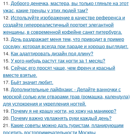
11.
Доброго денечка, мастера, вы только гляньте на этот
ужас, какие тренды у этих людей там?
12.
Используйте изображение в качестве референса и
создайте гиперреалистичный портрет элегантной
женщины, в современной кофейне санкт питербурга.
13.
Дочь раздражает меня тем, что приводит в пример
соседку, которая всегда при параде и хорошо выглядит.
14.
Как адаптировать дизайн под длину?
15.
У кого-нибудь растут так ногти за 1 месяц?
16.
Сейчас его просят чаще, чем френч и красный
вместе взятые.
17.
Бьёт значит любит.
18.
Дополнительные лайфхаки: - Делайте ванночки с
морской солью или отварами трав (ромашка, календула)
для успокоения и укрепления ногтей.
19.
Почему я не крашу ногти, но хожу на маникюр?
20.
Почему важно увлажнять руки каждый день?
21.
Какие советы можно дать туристам, планирующим
посетить достопримечательности Москвы