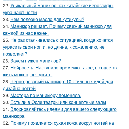
22.
Уникальный маникюр: как китайские иероглифы
украшают ногти
23.
Чем полезно масло для кутикулы?
24.
Маникюр решает. Почему свежий маникюр для
каждой из нас важен.
25.
Не раз сталкивались с ситуацией, когда хочется
украсить свои ногти, но длина, к сожалению, не
позволяет?
26.
Зачем нужен маникюр?
27.
Нейросеть. Наступило времечко такое, в соцсетях
жить можно, не тужить.
28.
Черно-розовый маникюр: 10 стильных идей для
дизайна ногтей
29.
Мастера по маникюру поменяла.
30.
Есть ли в Орле театры или концертные залы
31.
Вдохновляйтесь идеями для вашего следующего
маникюра!
32.
Почему появляется сухая кожа вокруг ногтей на