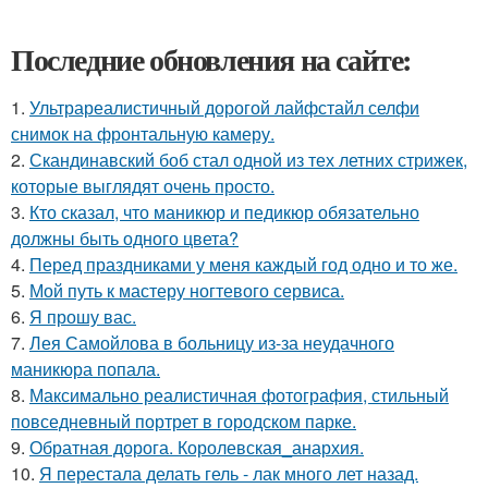
Последние обновления на сайте:
1.
Ультрареалистичный дорогой лайфстайл селфи
снимок на фронтальную камеру.
2.
Скандинавский боб стал одной из тех летних стрижек,
которые выглядят очень просто.
3.
Кто сказал, что маникюр и педикюр обязательно
должны быть одного цвета?
4.
Перед праздниками у меня каждый год одно и то же.
5.
Мой путь к мастеру ногтевого сервиса.
6.
Я прошу вас.
7.
Лея Самойлова в больницу из-за неудачного
маникюра попала.
8.
Максимально реалистичная фотография, стильный
повседневный портрет в городском парке.
9.
Обратная дорога. Королевская_анархия.
10.
Я перестала делать гель - лак много лет назад.