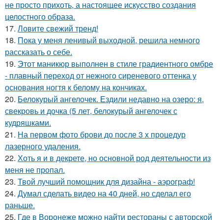
не просто прихоть, а настоящее искусство создания
целостного образа.
17.
Ловите свежий тренд!
18.
Пока у меня ленивый выходной, решила немного
рассказать о себе.
19.
Этот маникюр выполнен в стиле градиентного омбре
- плавный переход от нежного сиреневого оттенка у
основания ногтя к белому на кончиках.
20.
Белокурый ангелочек. Ездили недавно на озеро: я,
свекровь и дочка (5 лет, белокурый ангелочек с
кудряшками.
21.
На первом фото брови до после 3 х процедур
лазерного удаления.
22.
Хоть я и в декрете, но основной род деятельности из
меня не пропал.
23.
Твой лучший помощник для дизайна - аэрограф!
24.
Думал сделать видео на 40 дней, но сделал его
раньше.
25.
Где в Воронеже можно найти рестораны с авторской