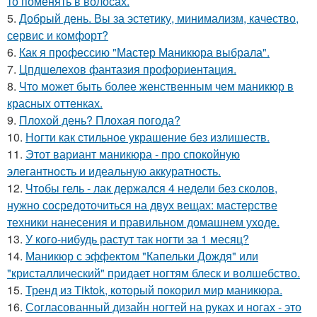
то поменять в волосах.
5.
Добрый день. Вы за эстетику, минимализм, качество,
сервис и комфорт?
6.
Как я профессию "Мастер Маникюра выбрала".
7.
Цпдшелехов фантазия профориентация.
8.
Что может быть более женственным чем маникюр в
красных оттенках.
9.
Плохой день? Плохая погода?
10.
Ногти как стильное украшение без излишеств.
11.
Этот вариант маникюра - про спокойную
элегантность и идеальную аккуратность.
12.
Чтобы гель - лак держался 4 недели без сколов,
нужно сосредоточиться на двух вещах: мастерстве
техники нанесения и правильном домашнем уходе.
13.
У кого-нибудь растут так ногти за 1 месяц?
14.
Маникюр с эффектом "Капельки Дождя" или
"кристаллический" придает ногтям блеск и волшебство.
15.
Тренд из Tiktok, который покорил мир маникюра.
16.
Согласованный дизайн ногтей на руках и ногах - это