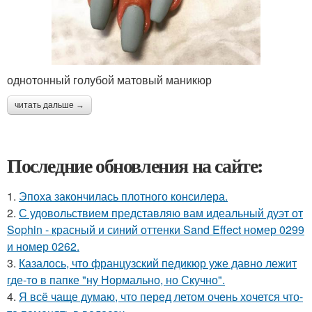
однотонный голубой матовый маникюр
читать дальше →
Последние обновления на сайте:
1.
Эпоха закончилась плотного консилера.
2.
С удовольствием представляю вам идеальный дуэт от
Sophin - красный и синий оттенки Sand Effect номер 0299
и номер 0262.
3.
Казалось, что французский педикюр уже давно лежит
где-то в папке "ну Нормально, но Скучно".
4.
Я всё чаще думаю, что перед летом очень хочется что-