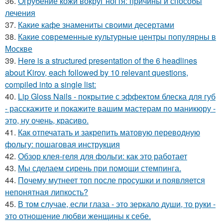
36.
Огрубение кожи вокруг ногтя: причины и способы
лечения
37.
Какие кафе знамениты своими десертами
38.
Какие современные культурные центры популярны в
Москве
39.
Here is a structured presentation of the 6 headlines
about Kirov, each followed by 10 relevant questions,
compiled into a single list:
40.
Lip Gloss Nails - покрытие с эффектом блеска для губ
- расскажите и покажите вашим мастерам по маникюру -
это, ну очень, красиво.
41.
Как отпечатать и закрепить матовую переводную
фольгу: пошаговая инструкция
42.
Обзор клея-геля для фольги: как это работает
43.
Мы сделаем сирень при помощи стемпинга.
44.
Почему мутнеет топ после просушки и появляется
непонятная липкость?
45.
В том случае, если глаза - это зеркало души, то руки -
это отношение любви женщины к себе.