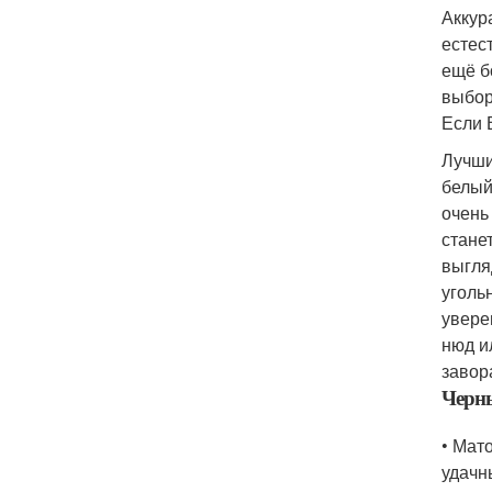
Аккур
естес
ещё б
выбор
Если 
Лучши
белый
очень
стане
выгля
уголь
увере
нюд и
завор
Черны
• Мат
удачн