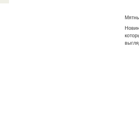
Мятны
Новин
котор
выгля