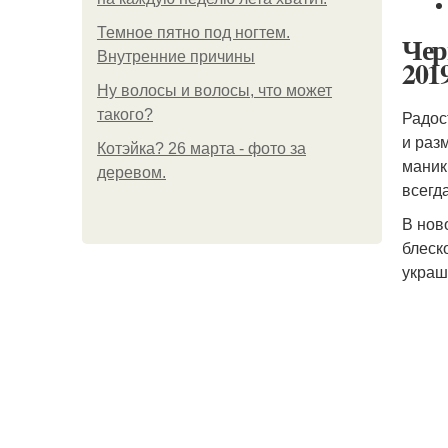
Темное пятно под ногтем.
Чер
Внутренние причины
201
Ну волосы и волосы, что может
такого?
Радос
и раз
Котэйка? 26 марта - фото за
маник
деревом.
всегд
В нов
блеск
украш