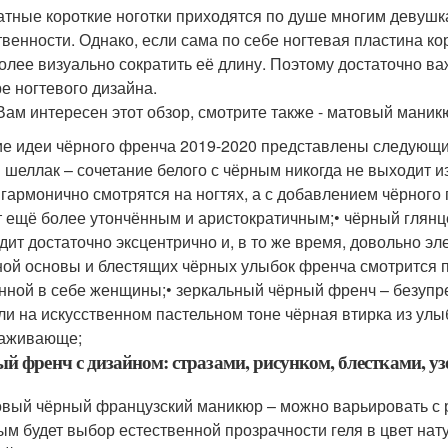
атные короткие ноготки приходятся по душе многим девушка
твенности. Однако, если сама по себе ногтевая пластина к
олее визуально сократить её длину. Поэтому достаточно в
е ногтевого дизайна.
Вам интересен этот обзор, смотрите также - матовый маник
е идеи чёрного френча 2019-2020 представлены следующи
 шеллак – сочетание белого с чёрным никогда не выходит 
 гармонично смотрятся на ногтях, а с добавлением чёрного
т ещё более утончённым и аристократичным;• чёрный глянц
дит достаточно эксцентрично и, в то же время, довольно эл
ной основы и блестящих чёрных улыбок френча смотрится п
нной в себе женщины;• зеркальный чёрный френч – безупр
ли на искусственном пастельном тоне чёрная втирка из улыб
аживающе;
й френч с дизайном: стразами, рисунком, блестками, у
овый чёрный французский маникюр – можно варьировать с 
ым будет выбор естественной прозрачности геля в цвет нат