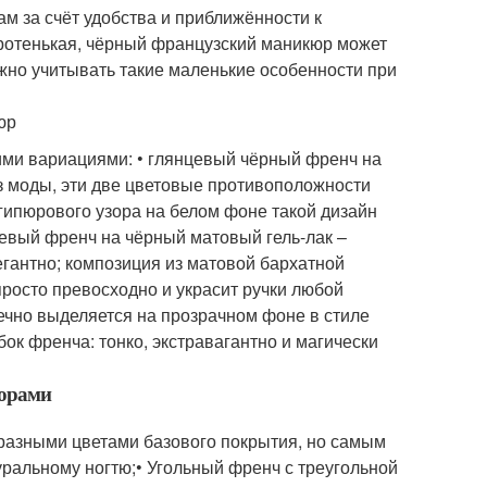
м за счёт удобства и приближённости к
оротенькая, чёрный французский маникюр может
ажно учитывать такие маленькие особенности при
юр
ми вариациями: • глянцевый чёрный френч на
из моды, эти две цветовые противоположности
 гипюрового узора на белом фоне такой дизайн
евый френч на чёрный матовый гель-лак –
егантно; композиция из матовой бархатной
росто превосходно и украсит ручки любой
ечно выделяется на прозрачном фоне в стиле
ок френча: тонко, экстравагантно и магически
зорами
разными цветами базового покрытия, но самым
уральному ногтю;• Угольный френч с треугольной