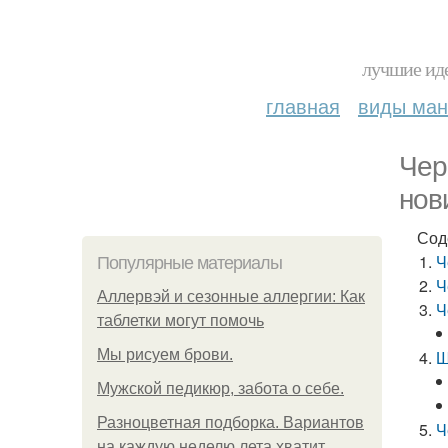
лучшие иде
главная
виды ма
Чер
нов
Сод
Ч
Популярные материалы
Ч
Аллервэй и сезонные аллергии: Как
Ч
таблетки могут помочь
Мы рисуем брови.
Ш
Мужской педикюр, забота о себе.
Разноцветная подборка. Вариантов
Ч
на каждую неделю лета хватит.