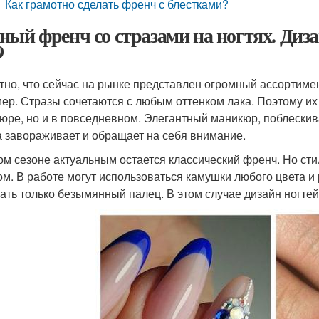
Как грамотно сделать френч с блестками?
ный френч со стразами на ногтях. Диза
9
тно, что сейчас на рынке представлен огромный ассортимен
мер. Стразы сочетаются с любым оттенком лака. Поэтому их
юре, но и в повседневном. Элегантный маникюр, поблески
а завораживает и обращает на себя внимание.
ом сезоне актуальным остается классический френч. Но ст
ом. В работе могут использоваться камушки любого цвета 
ать только безымянный палец. В этом случае дизайн ногте