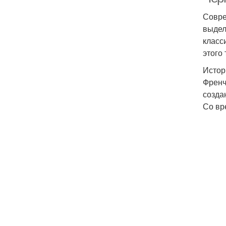
Совре
выдел
класс
этого
Истор
Френч
созда
Со вр