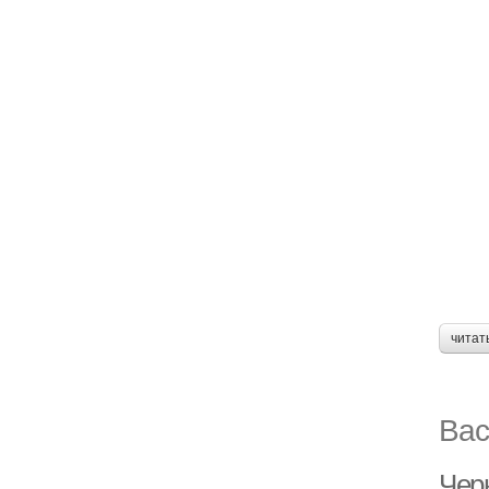
читат
Вас
Чер