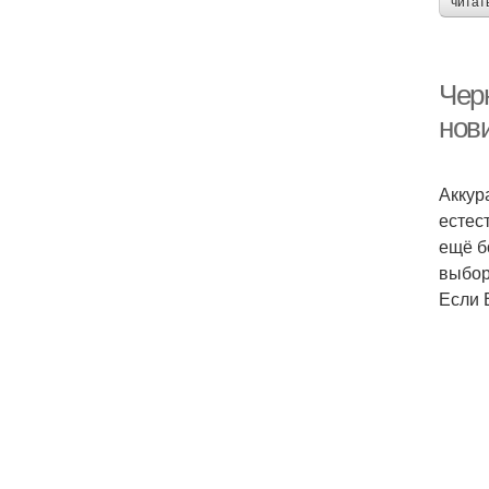
читат
Черн
нов
Аккур
естес
ещё б
выбор
Если 