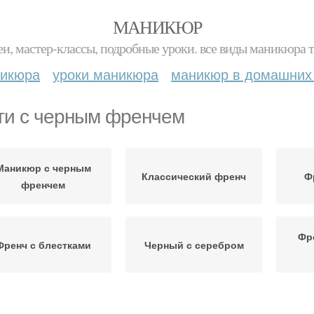
МАНИКЮР
и, мастер-классы, подробные уроки. все виды маникюра т
никюра
уроки маникюра
маникюр в домашних
ти с черным френчем
Маникюр с черным
Классический френч
Ф
френчем
Фр
Френч с блестками
Черный с серебром
Френч с дизайном
Черный с белым