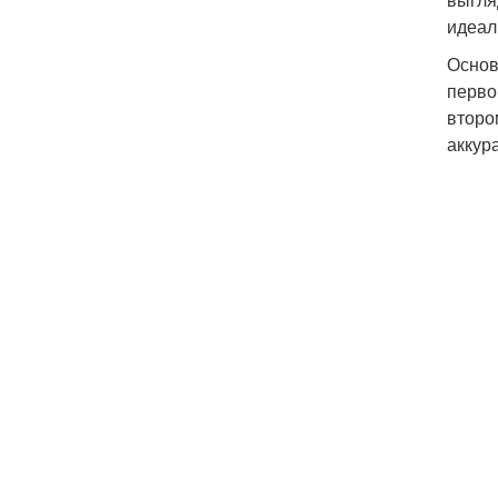
идеал
Основ
перво
второ
аккур