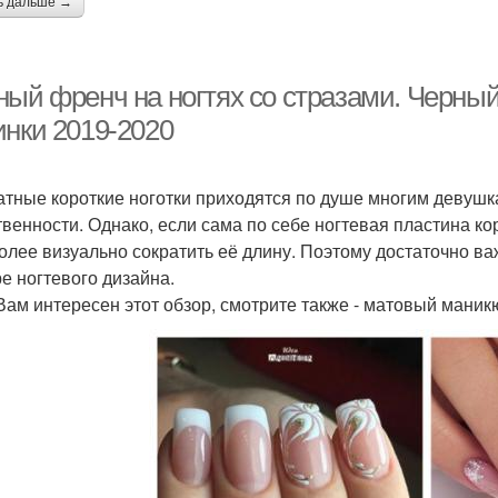
ь дальше →
ый френч на ногтях со стразами. Черный 
инки 2019-2020
атные короткие ноготки приходятся по душе многим девушка
твенности. Однако, если сама по себе ногтевая пластина к
олее визуально сократить её длину. Поэтому достаточно в
е ногтевого дизайна.
Вам интересен этот обзор, смотрите также - матовый маник