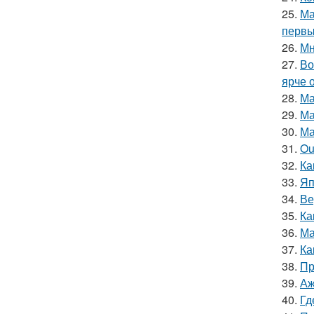
25.
Ма
первы
26.
Мн
27.
Во
ярче 
28.
Ма
29.
Ма
30.
Ма
31.
Ou
32.
Ка
33.
Яп
34.
Ве
35.
Ка
36.
Ма
37.
Ка
38.
Пр
39.
Аж
40.
Гд