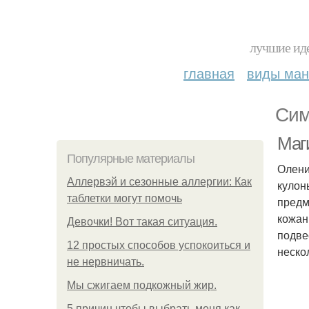
лучшие иде
главная
виды ма
Сим
Маги
Популярные материалы
Олени
Аллервэй и сезонные аллергии: Как
кулон
таблетки могут помочь
предм
кожан
Девочки! Вот такая ситуация.
подве
12 простых способов успокоиться и
неско
не нервничать.
Мы сжигаем подкожный жир.
5 причин чтобы выбрать меня как