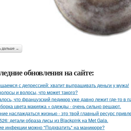
ь дальше →
ледние обновления на сайте:
щаемся с депрессией: хватит выпрашивать деньги у мужа!
волосы и волосы, что может такого?
алось, что французский педикюр уже давно лежит где-то в п
борка цвета макияжа + одежды - очень сильно решают.
ние наслаждаться жизнью - это твой главный ресурс привл
526: детали образа лисы из Blackpink на Met Gala.
ие инфекции можно "Подхватить" на маникюре?