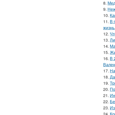
8.
Мед
9.
Неж
10.
Ка
11.
В 
жизнь
12.
Чт
13.
Ли
14.
Ма
15.
Жи
16.
В 
Вален
17.
На
18.
Да
19.
Тр
20.
По
21.
Ин
22.
Бе
23.
Из
24.
Ко