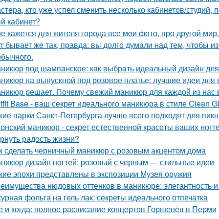
стера, кто уже успел сменить несколько кабинетов/студий, 
й кабинет?
е кажется для жителя города все мои фото, про другой мир,
т бывает же так, правда: вы долго думали над тем, чтобы и
обычного.
никюр под шампанское: как выбрать идеальный дизайн для
никюр на выпускной под розовое платье: лучшие идеи для
никюр решает. Почему свежий маникюр для каждой из нас 
tfit Base - ваш секрет идеального маникюра в стиле Clean Gir
кие парки Санкт-Петербурга лучше всего подходят для пик
онский маникюр - секрет естественной красоты ваших ногте
рнуть радость жизни?
к сделать черничный маникюр с розовым акцентом дома
никюр дизайн ногтей: розовый с черным — стильные идеи
кие эпохи представлены в экспозиции Музея оружия
еимущества нюдовых оттенков в маникюре: элегантность и
урная фольга на гель лак: секреты идеального отпечатка
е и когда: полное расписание концертов Горшенёв в Перми