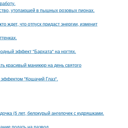
работу.
тво, утопающей в пышных розовых пионах.
то ждет, что отпуск придаст энергии, изменит
ттенках.
родный эффект "Бархата" на ногтях.
ть красивый маникюр на день святого
с эффектом "Кошачий Глаз".
дочка (5 лет, белокурый ангелочек с кудряшками.
ание подать на развод.