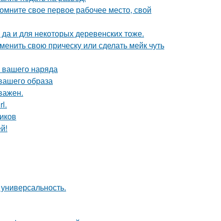
помните свое первое рабочее место, свой
 да и для некоторых деревенских тоже.
зменить свою прическу или сделать мейк чуть
 вашего наряда
 вашего образа
важен.
l.
ников
й!
 универсальность.