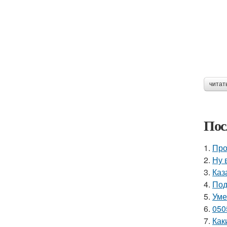
читат
Пос
1.
Про
2.
Ну 
3.
Каз
4.
Под
5.
Уме
6.
050
7.
Как