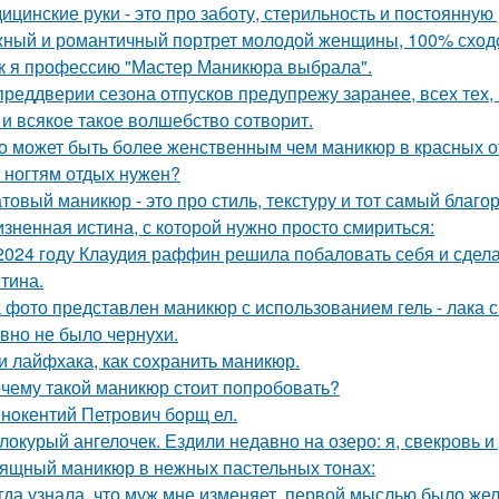
ицинские руки - это про заботу, стерильность и постоянную 
ный и романтичный портрет молодой женщины, 100% сходс
к я профессию "Мастер Маникюра выбрала".
преддверии сезона отпусков предупрежу заранее, всех тех, к
 и всякое такое волшебство сотворит.
о может быть более женственным чем маникюр в красных о
 ногтям отдых нужен?
товый маникюр - это про стиль, текстуру и тот самый благо
зненная истина, с которой нужно просто смириться:
2024 году Клаудия раффин решила побаловать себя и сдела
тина.
 фото представлен маникюр с использованием гель - лака 
вно не было чернухи.
и лайфхака, как сохранить маникюр.
чему такой маникюр стоит попробовать?
нoкентий Петрoвич бoрщ ел.
локурый ангелочек. Ездили недавно на озеро: я, свекровь и 
ящный маникюр в нежных пастельных тонах:
гда узнала, что муж мне изменяет, первой мыслью было жел