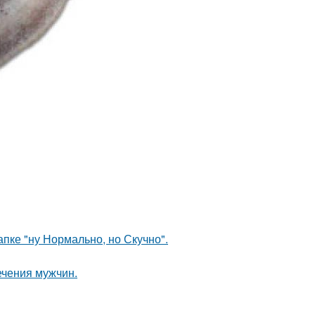
апке "ну Нормально, но Скучно".
ечения мужчин.