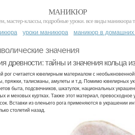
МАНИКЮР
и, мастер-классы, подробные уроки. все виды маникюра т
никюра
уроки маникюра
маникюр в домашних
волические значения
я древности: тайны и значения кольца из
й рог считается ювелирным материалом с необыкновенной т
ы, пряжки, талисманы, амулеты и т.д. Помимо ювелирных у
етов быта, подсвечников, шкатулок, национальных украшен
ых и меховых куртках. Также этот материал, превосходное 
сок. Вставки из оленьего рога применяются в украшении ин
лько столетий назад.