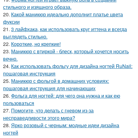
стильного и изящного образа.
20.
Какой маникюр идеально дополнит платье цвета
фуксии
21.
3 лайфхака, как использовать круг иттена и всегда
выглядеть стильно.
22.
Короткие, но крепкие!
23.
Маникюр с втиркой - блеск, который хочется носить
вечно.
24.
Как использовать фольгу для дизайна ногтей RuNail:
пошаговая инструкция
25.
Маникюр с фольгой в домашних условиях:
пошаговая инструкция для начинающих
26.
Фольга для ногтей: для чего она нужна и как ею
пользоваться
27.
Помогите, что делать с гневом из-за
несправедливости этого мира?
28.
Ярко розовый с черным: модные идеи дизайна
ногтей