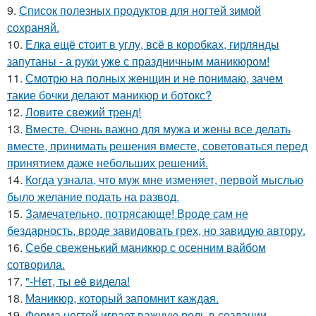
9.
Список полезных продуктов для ногтей зимой
сохраняй.
10.
Елка ещё стоит в углу, всё в коробках, гирлянды
запутаны - а руки уже с праздничным маникюром!
11.
Смотрю на полных женщин и не понимаю, зачем
такие бочки делают маникюр и ботокс?
12.
Ловите свежий тренд!
13.
Вместе. Очень важно для мужа и жены все делать
вместе, принимать решения вместе, советоваться перед
принятием даже небольших решений.
14.
Когда узнала, что муж мне изменяет, первой мыслью
было желание подать на развод.
15.
Замечательно, потрясающе! Вроде сам не
бездарность, вроде завидовать грех, но завидую автору.
16.
Себе свеженький маникюр с осенним вайбом
сотворила.
17.
"-Нет, ты её видела!
18.
Маникюр, который запомнит каждая.
19.
Форма ногтей играет важную роль в создании