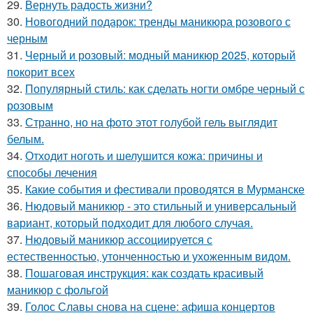
29.
Вернуть радость жизни?
30.
Новогодний подарок: тренды маникюра розового с
черным
31.
Черный и розовый: модный маникюр 2025, который
покорит всех
32.
Популярный стиль: как сделать ногти омбре черный с
розовым
33.
Странно, но на фото этот голубой гель выглядит
белым.
34.
Отходит ноготь и шелушится кожа: причины и
способы лечения
35.
Какие события и фестивали проводятся в Мурманске
36.
Нюдовый маникюр - это стильный и универсальный
вариант, который подходит для любого случая.
37.
Нюдовый маникюр ассоциируется с
естественностью, утонченностью и ухоженным видом.
38.
Пошаговая инструкция: как создать красивый
маникюр с фольгой
39.
Голос Славы снова на сцене: афиша концертов