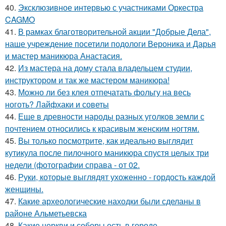
40.
Эксклюзивное интервью с участниками Оркестра
CAGMO
41.
В рамках благотворительной акции "Добрые Дела",
наше учреждение посетили подологи Вероника и Дарья
и мастер маникюра Анастасия.
42.
Из мастера на дому стала владельцем студии,
инструктором и так же мастером маникюра!
43.
Можно ли без клея отпечатать фольгу на весь
ноготь? Лайфхаки и советы
44.
Еще в древности народы разных уголков земли с
почтением относились к красивым женским ногтям.
45.
Вы только посмотрите, как идеально выглядит
кутикула после пилочного маникюра спустя целых три
недели (фотографии справа - от 02.
46.
Руки, которые выглядят ухоженно - гордость каждой
женщины.
47.
Какие археологические находки были сделаны в
районе Альметьевска
48.
Какие церкви и соборы есть в городе