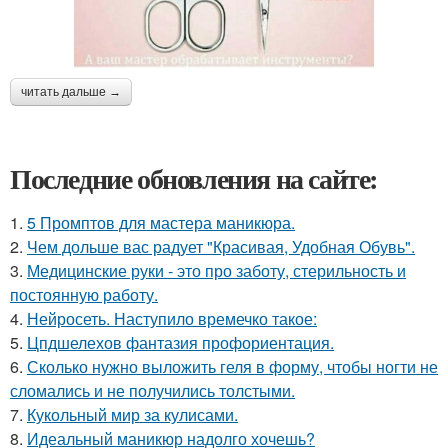
читать дальше →
Последние обновления на сайте:
1.
5 Промптов для мастера маникюра.
2.
Чем дольше вас радует "Красивая, Удобная Обувь".
3.
Медицинские руки - это про заботу, стерильность и
постоянную работу.
4.
Нейросеть. Наступило времечко такое:
5.
Цпдшелехов фантазия профориентация.
6.
Сколько нужно выложить геля в форму, чтобы ногти не
сломались и не получились толстыми.
7.
Кукольный мир за кулисами.
8.
Идеальный маникюр надолго хочешь?