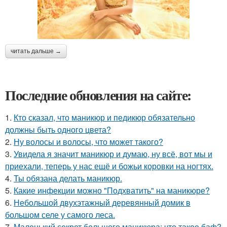
читать дальше →
Последние обновления на сайте:
1.
Кто сказал, что маникюр и педикюр обязательно
должны быть одного цвета?
2.
Ну волосы и волосы, что может такого?
3.
Увидела я значит маникюр и думаю, ну всё, вот мы и
приехали, теперь у нас ещё и божьи коровки на ногтях.
4.
Ты обязана делать маникюр.
5.
Какие инфекции можно "Подхватить" на маникюре?
6.
Небольшой двухэтажный деревянный домик в
большом селе у самого леса.
7.
Маленький секрет большого маникюра: что такое баф?