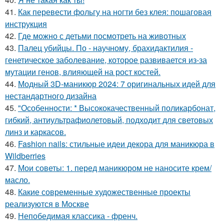
41.
Как перевести фольгу на ногти без клея: пошаговая
инструкция
42.
Где можно с детьми посмотреть на животных
43.
Палец убийцы. По - научному, брахидактилия -
генетическое заболевание, которое развивается из-за
мутации генов, влияющей на рост костей.
44.
Модный 3D-маникюр 2024: 7 оригинальных идей для
нестандартного дизайна
45.
"Особенности: * Высококачественный поликарбонат,
гибкий, антиультрафиолетовый, подходит для световых
линз и каркасов.
46.
Fashion nails: стильные идеи декора для маникюра в
Wildberries
47.
Мои советы: 1. перед маникюром не наносите крем/
масло.
48.
Какие современные художественные проекты
реализуются в Москве
49.
Непобедимая классика - френч.