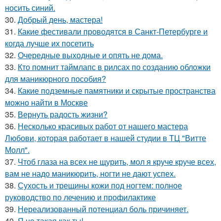
носить синий.
30.
Добрый день, мастера!
31.
Какие фестивали проводятся в Санкт-Петербурге и
когда лучше их посетить
32.
Очередные выходные и опять не дома.
33.
Кто помнит таймлапс в рилсах по созданию обложки
для маникюрного пособия?
34.
Какие подземные памятники и скрытые пространства
можно найти в Москве
35.
Вернуть радость жизни?
36.
Несколько красивых работ от нашего мастера
Любови, которая работает в нашей студии в ТЦ "Витте
Молл".
37.
Чтоб глаза на всех не щурить, мол я круче круче всех,
вам не надо маникюрить, ногти не дают успех.
38.
Сухость и трещины кожи под ногтем: полное
руководство по лечению и профилактике
39.
Нереализованный потенциал боль причиняет.
40.
Я не такая как ты!