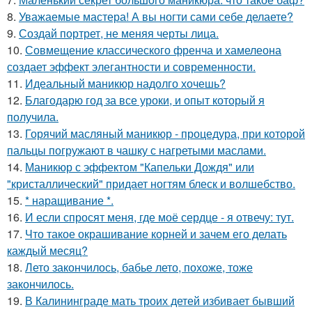
8.
Уважаемые мастера! А вы ногти сами себе делаете?
9.
Создай портрет, не меняя черты лица.
10.
Совмещение классического френча и хамелеона
создает эффект элегантности и современности.
11.
Идеальный маникюр надолго хочешь?
12.
Благодарю год за все уроки, и опыт который я
получила.
13.
Горячий масляный маникюр - процедура, при которой
пальцы погружают в чашку с нагретыми маслами.
14.
Маникюр с эффектом "Капельки Дождя" или
"кристаллический" придает ногтям блеск и волшебство.
15.
* наращивание *.
16.
И если спросят меня, где моё сердце - я отвечу: тут.
17.
Что такое окрашивание корней и зачем его делать
каждый месяц?
18.
Лето закончилось, бабье лето, похоже, тоже
закончилось.
19.
В Калининграде мать троих детей избивает бывший