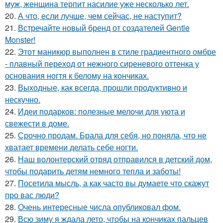
муж, женщина терпит насилие уже несколько лет.
20.
А что, если лучше, чем сейчас, не наступит?
21.
Встречайте новый бренд от создателей Gentle
Monster!
22.
Этот маникюр выполнен в стиле градиентного омбре
- плавный переход от нежного сиреневого оттенка у
основания ногтя к белому на кончиках.
23.
Выходные, как всегда, прошли продуктивно и
нескучно.
24.
Идеи подарков: полезные мелочи для уюта и
свежести в доме.
25.
Срочно продам. Брала для себя, но поняла, что не
хватает времени делать себе ногти.
26.
Наш волонтерский отряд отправился в детский дом,
чтобы подарить детям немного тепла и заботы!
27.
Посетила мысль, а как часто вы думаете что скажут
про вас люди?
28.
Очень интересные числа опубликовал фом.
29.
Всю зиму я ждала лето, чтобы на кончиках пальцев