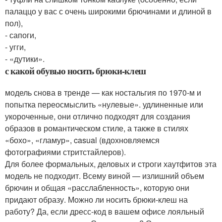
палаццо у вас с очень широкими брючинами и длиной в
пол),
- сапоги,
- угги,
- «дутики».
с какой обувью носить брюки-клеш
модель снова в тренде — как ностальгия по 1970-м и
попытка переосмыслить «нулевые». удлиненные или
укороченные, они отлично подходят для создания
образов в романтическом стиле, а также в стилях
«бохо», «гламур», casual (вдохновляемся
фотографиями стритстайлеров).
Для более формальных, деловых и строги хаутфитов эта
модель не подходит. Всему виной — излишний объем
брючин и общая «расслабленность», которую они
придают образу. Можно ли носить брюки-клеш на
работу? Да, если дресс-код в вашем офисе лояльный