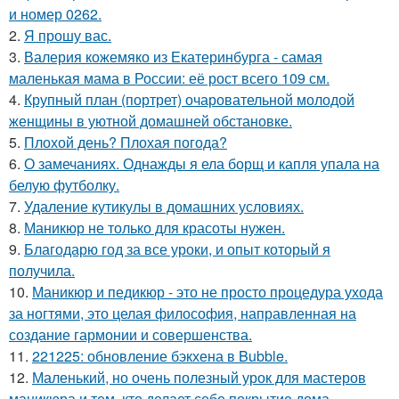
и номер 0262.
2.
Я прошу вас.
3.
Валерия кожемяко из Екатеринбурга - самая
маленькая мама в России: её рост всего 109 см.
4.
Крупный план (портрет) очаровательной молодой
женщины в уютной домашней обстановке.
5.
Плохой день? Плохая погода?
6.
О замечаниях. Однажды я ела борщ и капля упала на
белую футболку.
7.
Удаление кутикулы в домашних условиях.
8.
Маникюр не только для красоты нужен.
9.
Благодарю год за все уроки, и опыт который я
получила.
10.
Маникюр и педикюр - это не просто процедура ухода
за ногтями, это целая философия, направленная на
создание гармонии и совершенства.
11.
221225: обновление бэкхена в Bubble.
12.
Маленький, но очень полезный урок для мастеров
маникюра и тем, кто делает себе покрытие дома.