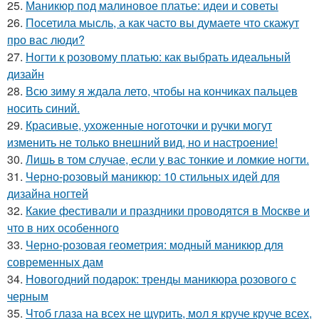
25.
Маникюр под малиновое платье: идеи и советы
26.
Посетила мысль, а как часто вы думаете что скажут
про вас люди?
27.
Ногти к розовому платью: как выбрать идеальный
дизайн
28.
Всю зиму я ждала лето, чтобы на кончиках пальцев
носить синий.
29.
Красивые, ухоженные ноготочки и ручки могут
изменить не только внешний вид, но и настроение!
30.
Лишь в том случае, если у вас тонкие и ломкие ногти.
31.
Черно-розовый маникюр: 10 стильных идей для
дизайна ногтей
32.
Какие фестивали и праздники проводятся в Москве и
что в них особенного
33.
Черно-розовая геометрия: модный маникюр для
современных дам
34.
Новогодний подарок: тренды маникюра розового с
черным
35.
Чтоб глаза на всех не щурить, мол я круче круче всех,