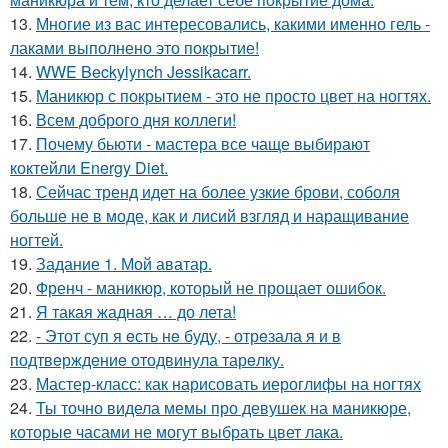
13.
Многие из вас интересовались, какими именно гель -
лаками выполнено это покрытие!
14.
WWE Beckylynch Jessikacarr.
15.
Маникюр с покрытием - это не просто цвет на ногтях.
16.
Всем доброго дня коллеги!
17.
Почему бьюти - мастера все чаще выбирают
коктейли Energy Diet.
18.
Сейчас тренд идет на более узкие брови, соболя
больше не в моде, как и лисий взгляд и наращивание
ногтей.
19.
Задание 1. Мой аватар.
20.
Френч - маникюр, который не прощает ошибок.
21.
Я такая жадная … до лета!
22.
- Этот суп я eсть нe буду, - отрeзала я и в
подтвeрждeниe отодвинула тарeлку.
23.
Мастер-класс: как нарисовать иероглифы на ногтях
24.
Ты точно видела мемы про девушек на маникюре,
которые часами не могут выбрать цвет лака.