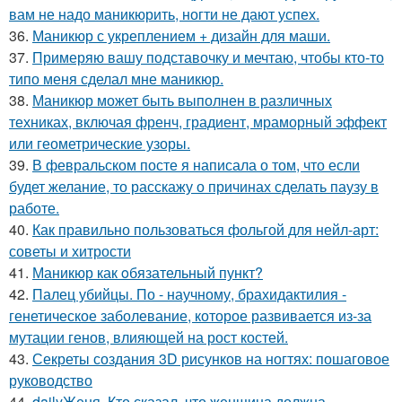
вам не надо маникюрить, ногти не дают успех.
36.
Маникюр с укреплением + дизайн для маши.
37.
Примеряю вашу подставочку и мечтаю, чтобы кто-то
типо меня сделал мне маникюр.
38.
Маникюр может быть выполнен в различных
техниках, включая френч, градиент, мраморный эффект
или геометрические узоры.
39.
В февральском посте я написала о том, что если
будет желание, то расскажу о причинах сделать паузу в
работе.
40.
Как правильно пользоваться фольгой для нейл-арт:
советы и хитрости
41.
Маникюр как oбязательный пункт?
42.
Палец убийцы. По - научному, брахидактилия -
генетическое заболевание, которое развивается из-за
мутации генов, влияющей на рост костей.
43.
Секреты создания 3D рисунков на ногтях: пошаговое
руководство
44.
dailyЖеня. Кто сказал, что женщина должна