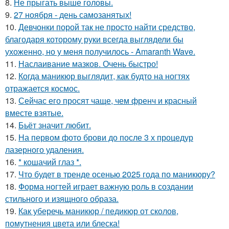
8.
Не прыгать выше головы.
9.
27 ноября - день самозанятых!
10.
Девчонки порой так не просто найти средство,
благодаря которому руки всегда выглядели бы
ухоженно, но у меня получилось - Amaranth Wave.
11.
Наслаивание мазков. Очень быстро!
12.
Когда маникюр выглядит, как будто на ногтях
отражается космос.
13.
Сейчас его просят чаще, чем френч и красный
вместе взятые.
14.
Бьёт значит любит.
15.
На первом фото брови до после 3 х процедур
лазерного удаления.
16.
* кошачий глаз *.
17.
Что будет в тренде осенью 2025 года по маникюру?
18.
Форма ногтей играет важную роль в создании
стильного и изящного образа.
19.
Как уберечь маникюр / педикюр от сколов,
помутнения цвета или блеска!