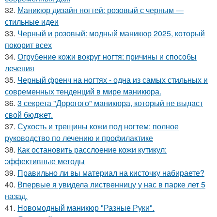
32.
Маникюр дизайн ногтей: розовый с черным —
стильные идеи
33.
Черный и розовый: модный маникюр 2025, который
покорит всех
34.
Огрубение кожи вокруг ногтя: причины и способы
лечения
35.
Черный френч на ногтях - одна из самых стильных и
современных тенденций в мире маникюра.
36.
3 секрета "Дорогого" маникюра, который не выдаст
свой бюджет.
37.
Сухость и трещины кожи под ногтем: полное
руководство по лечению и профилактике
38.
Как остановить расслоение кожи кутикул:
эффективные методы
39.
Правильно ли вы материал на кисточку набираете?
40.
Впервые я увидела лиственницу у нас в парке лет 5
назад.
41.
Новомодный маникюр "Разные Руки".