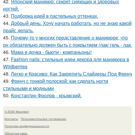
42.
Японский маникюр: секрет сияющих и здоровых
ногтей.
43.
Подборка идей в пастельных оттенках.
44.
Добрый день. Хочу начать работать, но не знаю какой
прайс делать.
45.
Почему-то у многих представление о маникюре, что
он обязательно должен быть с покрытием (лак/ гель - лак.
46.
Мама и дочка - бьюти - компаньоны!
47.
Fashion nails: стильные идеи декора для маникюра в
Wildberries
48.
Легко и Красиво: Как Закрепить Слайдеры Под Френч
49.
Френч с тонкой полоской: как сделать ногти
стильными и модными
50.
Константин Фролов - крымский.
© 2026 Маникюр
Контакты
Пользовательское соглашение
Политика конфидециальности
Обратная связь