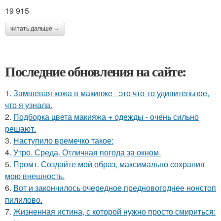
19 915
читать дальше →
Последние обновления на сайте:
1.
Замшевая кожа в макияже - это что-то удивительное,
что я узнала.
2.
Подборка цвета макияжа + одежды - очень сильно
решают.
3.
Наступило времечко такое:
4.
Утро. Среда. Отличная погода за окном.
5.
Промт. Создайте мой образ, максимально сохранив
мою внешность.
6.
Вот и закончилось очередное предновогоднее нонстоп
пилилово.
7.
Жизненная истина, с которой нужно просто смириться: