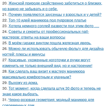
20.
Женской природе свойственно заботиться о близких,
но важно не забывать и о себе.
21.
Почему появляются заусенцы у взрослых и у детей?
22.
Топ-10 идей маникюра под пудровое платье
23.
Хотела немного соплей развести под этим фото ….
24.
Советы и секреты от профессиональных nail-
мастеров: ответы на ваши вопросы
25.
В моём гараже винтом пошла железная дверь.
26.
Можно ли использовать обычную фольгу для дизайна
ногтей: плюсы и минусы
27.
Красивые, ухоженные ноготочки и ручки могут
изменить не только внешний вид, но и настроение!
28.
Как сделать ваш визит к мастеру маникюра
максимально комфортным и удачным?
29.
Выхожу из дома.
30.
Тот момент, когда сделала штук 30 фото и теперь не
знаю какое выбрать.
31.
Черно-розовая геометрия: модный маникюр для
современных дам