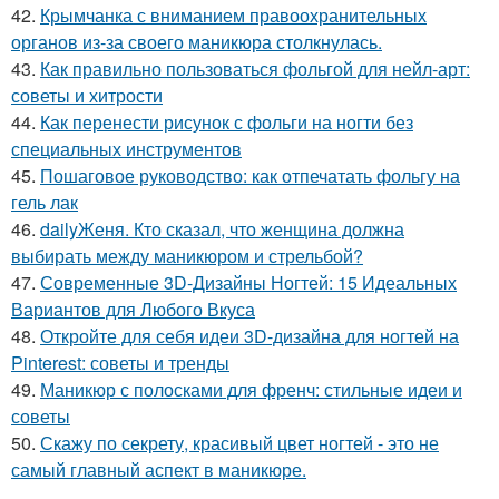
42.
Крымчанка с вниманием правоохранительных
органов из-за своего маникюра столкнулась.
43.
Как правильно пользоваться фольгой для нейл-арт:
советы и хитрости
44.
Как перенести рисунок с фольги на ногти без
специальных инструментов
45.
Пошаговое руководство: как отпечатать фольгу на
гель лак
46.
dailyЖеня. Кто сказал, что женщина должна
выбирать между маникюром и стрельбой?
47.
Современные 3D-Дизайны Ногтей: 15 Идеальных
Вариантов для Любого Вкуса
48.
Откройте для себя идеи 3D-дизайна для ногтей на
Pinterest: советы и тренды
49.
Маникюр с полосками для френч: стильные идеи и
советы
50.
Скажу по секрету, красивый цвет ногтей - это не
самый главный аспект в маникюре.