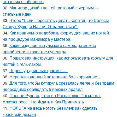
что в них особенного
32.
Маникюр дизайн ногтей: розовый с черным —
стильные идеи
33.
Чтооо "Если Перестать Делать Кератин, то Волосы
Станут Хуже, и Начнут Отваливаться".
34.
Как правильно подобрать форму для ваших ногтей
на процедуре маникюра у мастера.
35.
Какие изделия из тульского самовара можно
приобрести в качестве сувенира
36.
Пошаговая инструкция: как использовать фольгу для
ногтей с гель-лаком
37.
Чересчур длинные формы ….
38.
Нереализованный потенциал боль причиняет.
39.
Для того, чтобы кутикула срезалась легче и без травм
необходимо соблюдать 5 важных правил:
40.
Полное Руководство по Распаковке Посылок с
Алиэкспресс: Что Ждать и Как Принимать
41.
ФОЛЬГА на весь ноготь без клея: как сделать
красивый дизайн