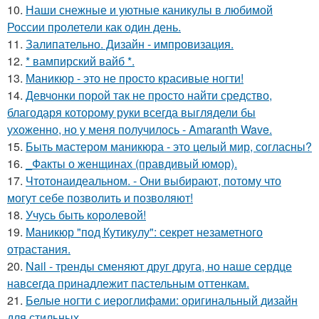
10.
Наши снежные и уютные каникулы в любимой
России пролетели как один день.
11.
Залипательно. Дизайн - импровизация.
12.
* вампирский вайб *.
13.
Маникюр - это не просто красивые ногти!
14.
Девчонки порой так не просто найти средство,
благодаря которому руки всегда выглядели бы
ухоженно, но у меня получилось - Amaranth Wave.
15.
Быть мастером маникюра - это целый мир, согласны?
16.
_Факты о женщинах (правдивый юмор).
17.
Чтотонаидеальном. - Они выбирают, потому что
могут себе позволить и позволяют!
18.
Учусь быть королевой!
19.
Маникюр "под Кутикулу": секрет незаметного
отрастания.
20.
Nail - тренды сменяют друг друга, но наше сердце
навсегда принадлежит пастельным оттенкам.
21.
Белые ногти с иероглифами: оригинальный дизайн
для стильных