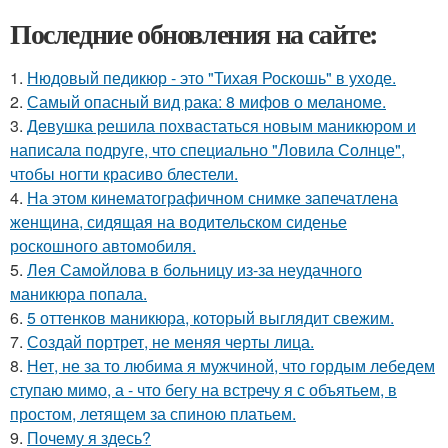
Последние обновления на сайте:
1.
Нюдовый педикюр - это "Тихая Роскошь" в уходе.
2.
Самый опасный вид рака: 8 мифов о меланоме.
3.
Дeвушка решила похвастаться новым маникюром и
написала подруге, что специально "Ловила Солнце",
чтобы ногти красиво блeстели.
4.
На этом кинематографичном снимке запечатлена
женщина, сидящая на водительском сиденье
роскошного автомобиля.
5.
Лея Самойлова в больницу из-за неудачного
маникюра попала.
6.
5 оттенков маникюра, который выглядит свежим.
7.
Создай портрет, не меняя черты лица.
8.
Нет, не за то любима я мужчиной, что гордым лебедем
ступаю мимо, а - что бегу на встречу я с объятьем, в
простом, летящем за спиною платьем.
9.
Почему я здесь?