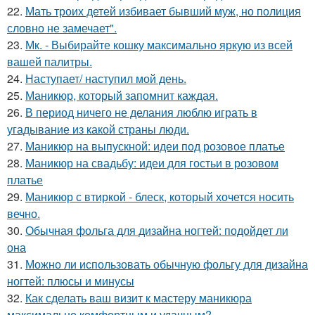
22.
Мать троих детей избивает бывший муж, но полиция
словно не замечает".
23.
Мк. - Выбирайте кошку максимально яркую из всей
вашей палитры.
24.
Наступает/ наступил мой день.
25.
Маникюр, который запомнит каждая.
26.
В период ничего не делания люблю играть в
угадывание из какой страны люди.
27.
Маникюр на выпускной: идеи под розовое платье
28.
Маникюр на свадьбу: идеи для гостьи в розовом
платье
29.
Маникюр с втиркой - блеск, который хочется носить
вечно.
30.
Обычная фольга для дизайна ногтей: подойдет ли
она
31.
Можно ли использовать обычную фольгу для дизайна
ногтей: плюсы и минусы
32.
Как сделать ваш визит к мастеру маникюра
максимально комфортным и удачным?