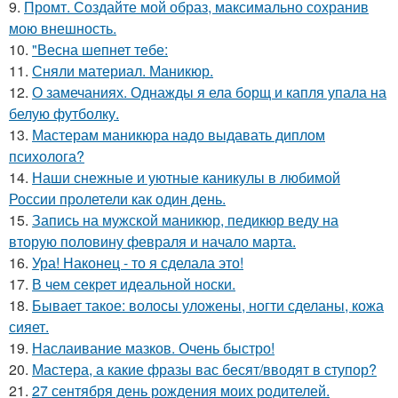
9.
Промт. Создайте мой образ, максимально сохранив
мою внешность.
10.
"Весна шепнет тебе:
11.
Сняли материал. Маникюр.
12.
О замечаниях. Однажды я ела борщ и капля упала на
белую футболку.
13.
Мастерам маникюра надо выдавать диплом
психолога?
14.
Наши снежные и уютные каникулы в любимой
России пролетели как один день.
15.
Запись на мужской маникюр, педикюр веду на
вторую половину февраля и начало марта.
16.
Ура! Наконец - то я сделала это!
17.
В чем секрет идеальной носки.
18.
Бывает такое: волосы уложены, ногти сделаны, кожа
сияет.
19.
Наслаивание мазков. Очень быстро!
20.
Мастера, а какие фразы вас бесят/вводят в ступор?
21.
27 сентября день рождения моих родителей.