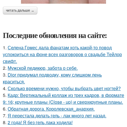
читать дальше →
Последние обновления на сайте:
1.
Селена Гомес дала фанатам хоть какой-то повод
успокоиться на фоне всех разговоров о свадьбе Тейлор
свифт.
2.
Мужской педикюр, забота о себе.
3.
Dior придумал подводку, кому слишком лень
краситься.
4.
Сколько времени нужно, чтобы выбрать цвет ногтей?
5.
Кадр: Вертикальный коллаж из трех кадров, в формате
9: 16; крупные планы (Close - up) и сверхкрупные планы.
6.
Обратная дорога. Королевская_анархия.
7.
Я перестала делать гель - лак много лет назад.
8.
2 года! Я без гель лака ходила!