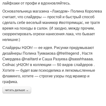
лайфхаки от профи и вдохновляйтесь.
Основательница магазина «Лакодом» Полина Королева
считает, что слайдеры — простой и быстрый способ
сделать себе веселый маникюр #вотпрямщас, не тратя
время на походы в салон. (И заодно, между прочим,
скорректировать огрехи нанесения лака, что бывает
нелишне:)
Слайдеры H2Oh! — ее идея. Рисунки придумывают
дизайнеры Полина Тукмакова @freiliiegend , Настя
Смердева @nailtard и Саша Разуева @sasshhaaaa.
Сейчас уH2Oh! в коллекции — 50 видов слайдеров .
Хотите — будет вам психоделика и легкомысленные
фламинго, хотите — строгие узоры под мрамор и
графика.
читать дальше →