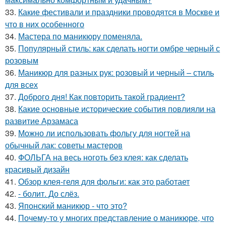
33.
Какие фестивали и праздники проводятся в Москве и
что в них особенного
34.
Мастера по маникюру поменяла.
35.
Популярный стиль: как сделать ногти омбре черный с
розовым
36.
Маникюр для разных рук: розовый и черный – стиль
для всех
37.
Доброго дня! Как повторить такой градиент?
38.
Какие основные исторические события повлияли на
развитие Арзамаса
39.
Можно ли использовать фольгу для ногтей на
обычный лак: советы мастеров
40.
ФОЛЬГА на весь ноготь без клея: как сделать
красивый дизайн
41.
Обзор клея-геля для фольги: как это работает
42.
- болит. До слёз.
43.
Японский маникюр - что это?
44.
Почему-то у многих представление о маникюре, что