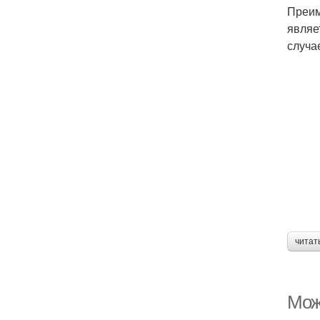
Преим
являе
случа
читат
Мож