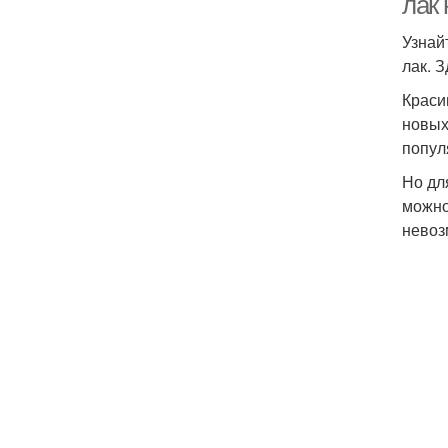
лак 
Узнай
лак. 
Краси
новых
попул
Но дл
можно
невоз