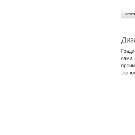
читат
Диза
Гради
сами 
преим
эконо