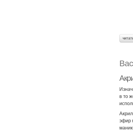
читат
Вас
Акри
Изнач
в то 
испол
Акрил
эфир 
маник