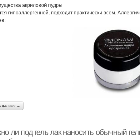
ущества акриловой пудры
тся гипоаллергенной, подходит практически всем. Аллергич
ев;
ь дальше →
но ли под гель лак наносить обычный ге