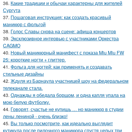
36.
Какие традиции и обычаи характерны для жителей
Сургута
37.
Пошаговая инструкция: как создать красивый
маникюр с фольгой
38.
Голос Славы снова на сцене: афиша концертов
39.
Эксклюзивное интервью с участниками Оркестра
CAGMO
40.
Новый маникюрный манифест с показа Miu Miu FW
25: короткие ногти + глиттер.
41.
Фольга для ногтей: как применять и создавать
стильные дизайны
42.
Ждуля из Барнаула участницей шоу на федеральном
телеканале стала.
43.
Однажды я обедала борщом, и одна капля упала на
мою белую футболку.
44.
Говорят, счастье не купишь … но маникюр в студии
лены лениной - очень близко!
45.
Вы только посмотрите, как идеально выглядит
кутикула после пилочного маникюра спустя целых три