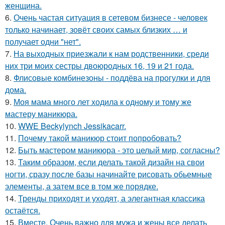
женщина.
6.
Очень частая ситуация в сетевом бизнесе - человек
только начинает, зовёт своих самых близких … и
получает одни "нет".
7.
На выходных приезжали к нам родственники, среди
них три моих сестры двоюродных 16, 19 и 21 года.
8.
Флисовые комбинезоны - поддёва на прогулки и для
дома.
9.
Моя мама много лет ходила к одному и тому же
мастеру маникюра.
10.
WWE Beckylynch Jessikacarr.
11.
Почему такой маникюр стоит попробовать?
12.
Быть мастером маникюра - это целый мир, согласны?
13.
Таким образом, если делать такой дизайн на свои
ногти, сразу после базы начинайте рисовать обьемные
элементы, а затем все в том же порядке.
14.
Тренды приходят и уходят, а элегантная классика
остаётся.
15.
Вместе. Очень важно для мужа и жены все делать