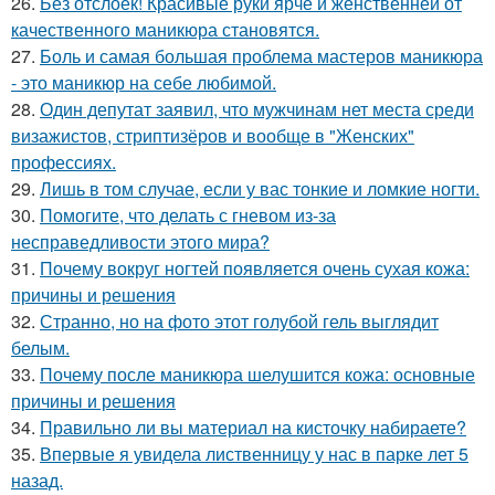
26.
Без отслоек! Красивые руки ярче и женственней от
качественного маникюра становятся.
27.
Боль и самая большая проблема мастеров маникюра
- это маникюр на себе любимой.
28.
Один депутат заявил, что мужчинам нет места среди
визажистов, стриптизёров и вообще в "Женских"
профессиях.
29.
Лишь в том случае, если у вас тонкие и ломкие ногти.
30.
Помогите, что делать с гневом из-за
несправедливости этого мира?
31.
Почему вокруг ногтей появляется очень сухая кожа:
причины и решения
32.
Странно, но на фото этот голубой гель выглядит
белым.
33.
Почему после маникюра шелушится кожа: основные
причины и решения
34.
Правильно ли вы материал на кисточку набираете?
35.
Впервые я увидела лиственницу у нас в парке лет 5
назад.