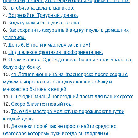
приехали, теперь у нас ещё и божьи коровки на ногтях.
3.
Ты обязана делать маникюр.
4.
Встречайте! Траурный дранго.
5.
Когда у мамы есть доча, то она:
6.
Как сохранить аккуратный вид кутикулы в домашних
условиях.
7.
День 6. В гости к мастеру заглянем!
8.
Цпдшелехов фантазия профориентация.
9.
О замечаниях. Однажды я ела борщ и капля упала на
белую футболку.
10.
41-Летняя женщина из Красноярска после ссоры с
мужем выбросила из окна двух кошек, собаку и
множество бытовых вещей.
11.
Еще один милый новогодний промт для ваших фото:
12.
Скоро близится новый год.
13.
То, о чём мастера молчат, но переживают внутри
каждый день.
14.
Девчонки порой так не просто найти средство,
благодаря которому руки всегда выглядели бы