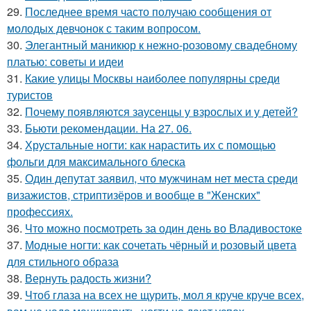
29.
Последнее время часто получаю сообщения от
молодых девчонок с таким вопросом.
30.
Элегантный маникюр к нежно-розовому свадебному
платью: советы и идеи
31.
Какие улицы Москвы наиболее популярны среди
туристов
32.
Почему появляются заусенцы у взрослых и у детей?
33.
Бьюти рекомендации. На 27. 06.
34.
Хрустальные ногти: как нарастить их с помощью
фольги для максимального блеска
35.
Один депутат заявил, что мужчинам нет места среди
визажистов, стриптизёров и вообще в "Женских"
профессиях.
36.
Что можно посмотреть за один день во Владивостоке
37.
Модные ногти: как сочетать чёрный и розовый цвета
для стильного образа
38.
Вернуть радость жизни?
39.
Чтоб глаза на всех не щурить, мол я круче круче всех,