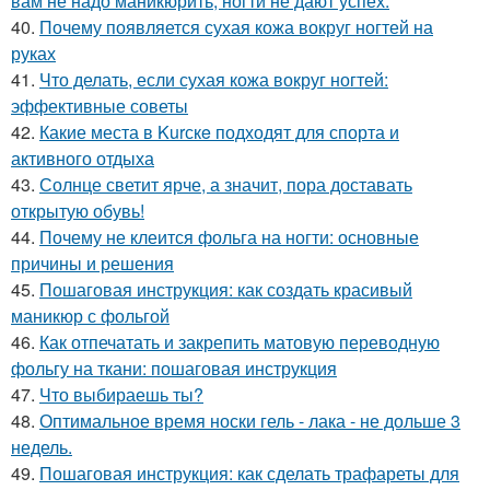
вам не надо маникюрить, ногти не дают успех.
40.
Почему появляется сухая кожа вокруг ногтей на
руках
41.
Что делать, если сухая кожа вокруг ногтей:
эффективные советы
42.
Какие места в Kurскe подходят для спорта и
активного отдыха
43.
Солнце светит ярче, а значит, пора доставать
открытую обувь!
44.
Почему не клеится фольга на ногти: основные
причины и решения
45.
Пошаговая инструкция: как создать красивый
маникюр с фольгой
46.
Как отпечатать и закрепить матовую переводную
фольгу на ткани: пошаговая инструкция
47.
Что выбираешь ты?
48.
Оптимальное время носки гель - лака - не дольше 3
недель.
49.
Пошаговая инструкция: как сделать трафареты для