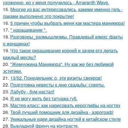
ухоженно, но у меня получилось - Amaranth Wave.
15.
Многие из вас интересовались, какими именно гель -
лаками выполнено это покрытие!
16.
5 причин чтобы выбрать меня как мастера маникюра!
17.
* наращивание *.
18.
Разговоры_размышлизмы. Правдивый юмор: факты
о женщинах!
19.
Что такое окрашивание корней и зачем его делать
каждый месяц?
20.
"Жемчужина Маникюра". Ну как же без любимой
эстетики.
21.
13/52. Понедельник: о, эти визиты свекров!
22.
Подготовка невесты к дню свадьбы: советы.
23.
Лабубу - бум настал!
24.
Я не могу жить без татуажа губ.
25.
Мастер-класс: как нарисовать иероглифы на ногтях
26.
Твой лучший помощник для дизайна - аэрограф!
27.
Уникальные идеи дизайна ногтей в китайском стиле
28.
Выкладной френч на контрасте.