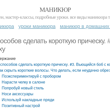
МАНИКЮР
и, мастер-классы, подробные уроки. все виды маникюра т
никюра
уроки маникюра
маникюр в домашних
пособов сделать короткую прическу. 
ху
ержание
 способов сделать короткую прическу. #3. Вьющийся боб с к
ак скрыть короткие волосы. Что делать, если неудачно обре
Поэкспериментируй с пробором
Нарасти челку в салоне
Попробуй новый стиль
Носи аксессуары
Используй накладные пряди
Позитивный настрой