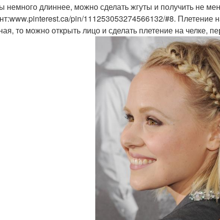
ы немного длиннее, можно сделать жгуты и получить не ме
нт:www.pinterest.ca/pin/111253053274566132/#8. Плетение
ная, то можно открыть лицо и сделать плетение на челке, 