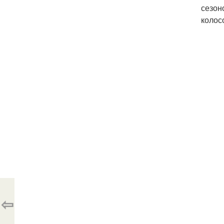
сезон
колос
⇦