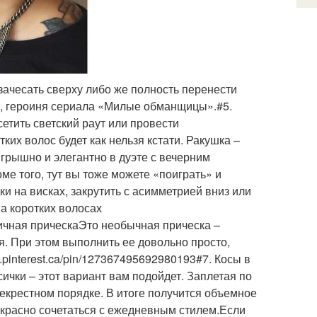
зачесать сверху либо же полность перенести
н, героиня сериала «Милые обманщицы».#5.
етить светский раут или провести
ких волос будет как нельзя кстати. Ракушка –
игрышно и элегантно в дуэте с вечерним
е того, тут вы тоже можете «поиграть» и
и на висках, закрутить с асимметрией вниз или
на коротких волосах
ничная прическаЭто необычная прическа –
я. При этом выполнить ее довольно просто,
pinterest.ca/pin/127367495692980193#7. Косы в
ички – этот вариант вам подойдет. Заплетая по
рекрестном порядке. В итоге получится объемное
екрасно сочетаться с ежедневным стилем.Если