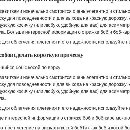
 завитками изначально смотрится очень элегантно и стильн
ску для повседневности и для выхода на красную дорожку. 
узскую косичку (или любую, удобную для вас) для асиммет
ла. Больше интересной иформации о стрижке боб и боб-кар
: для облегчения плетения и его надежности, используйте н
особов сделать короткую прическу
ющийся боб с косой по верху
 завитками изначально смотрится очень элегантно и стильн
ску для повседневности и для выхода на красную дорожку. 
узскую косичку (или любую, удобную для вас) для асиммет
ла.
: для облегчения плетения и его надежности, используйте н
е интересной информации о стрижке боб и боб-каре можно
лотное плетение на висках и косой бобТак как боб и косой 