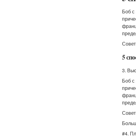
Боб с
приче
франц
преде
Совет
5 сп
3. Вь
Боб с
приче
франц
преде
Совет
Больш
#4. П