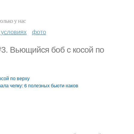
олько у нас
 условиях
фото
#3. Вьющийся боб с косой по
осой по верху
зала челку: 6 полезных бьюти-хаков