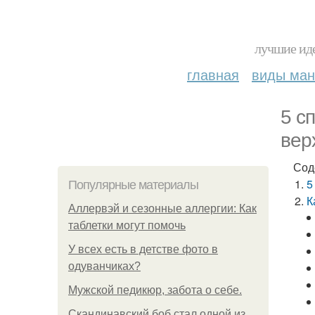
лучшие иде
главная
виды ма
5 с
вер
Сод
5
Популярные материалы
К
Аллервэй и сезонные аллергии: Как
таблетки могут помочь
У всех есть в детстве фото в
одуванчиках?
Мужской педикюр, забота о себе.
Скандинавский боб стал одной из