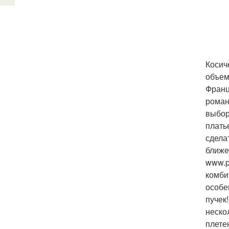
Косич
объем
Франц
роман
выбор
плать
сдела
ближе
www.p
комби
особе
пучек
неско
плете