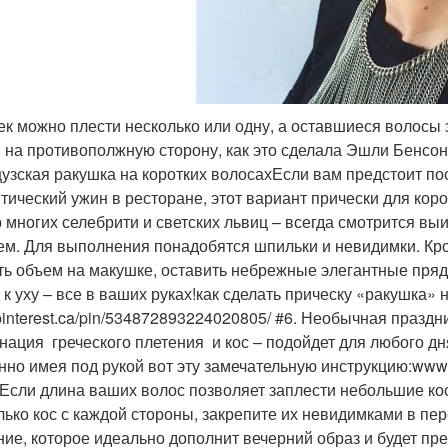
ек можно плести несколько или одну, а оставшиеся волосы 
 на противополжную сторону, как это сделала Эшли Бенсо
узская ракушка на коротких волосахЕсли вам предстоит пос
тический ужин в ресторане, этот вариант прически для корот
 многих селебрити и светских львиц – всегда смотрится вы
ем. Для выполнения понадобятся шпильки и невидимки. Кром
ть объем на макушке, оставить небрежные элегантные прядк
 к уху – все в ваших руках!как сделать прическу «ракушка» 
interest.ca/pin/534872893224020805/ #6. Необычная празд
нация греческого плетения и кос – подойдет для любого дн
нно имея под рукой вот эту замечательную инструкцию:www.
!Если длина ваших волос позволяет заплести небольшие кос
лько кос с каждой стороны, закрепите их невидимками в пе
ние, которое идеально дополнит вечерний образ и будет пр