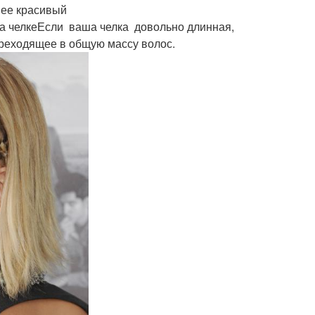
нее красивый
 на челкеЕсли ваша челка довольно длинная,
переходящее в общую массу волос.