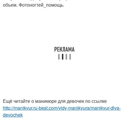
объем. Фотоногтей_помощь.
Ещё читайте о маникюре для девочек по ссылке
http://manikyur.ru-best.com/vidy-manikyura/manikyur-dlya-
devochek