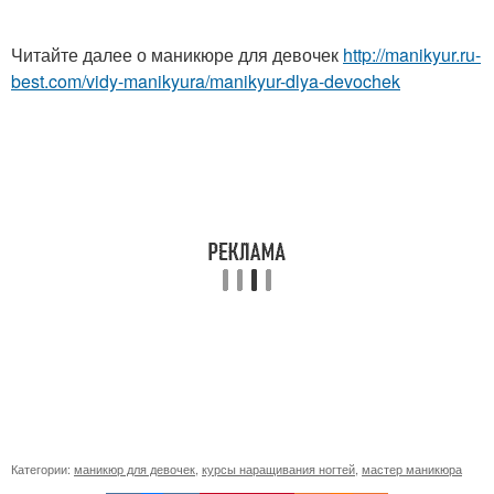
Читайте далее о маникюре для девочек
http://manikyur.ru-
best.com/vidy-manikyura/manikyur-dlya-devochek
Категории:
маникюр для девочек
,
курсы наращивания ногтей
,
мастер маникюра