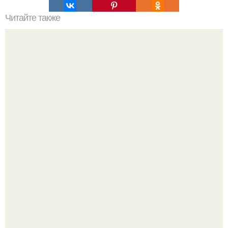
Читайте также
Выравнивание ногтевой пластины. Пожалуй, самый
популярный вопрос среди клиентов: "что такое
выравнивание ногтевой пластины и для чего это нужно