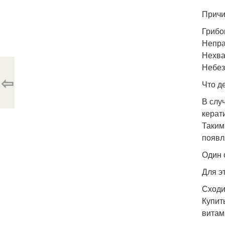
Причи
Грибо
Непра
Нехва
Небез
⇦
Что д
В слу
керати
Таким
появл
Один 
Для э
Сходи
Купит
витам