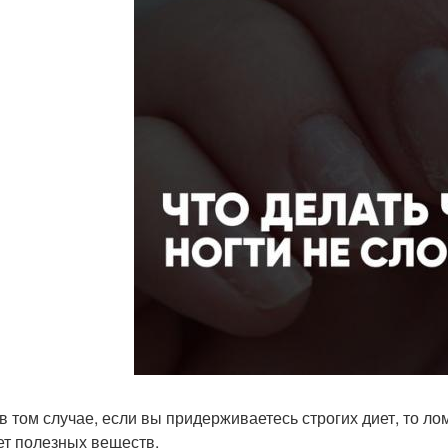
в том случае, если вы придерживаетесь строгих диет, то ломк
ет полезных веществ.