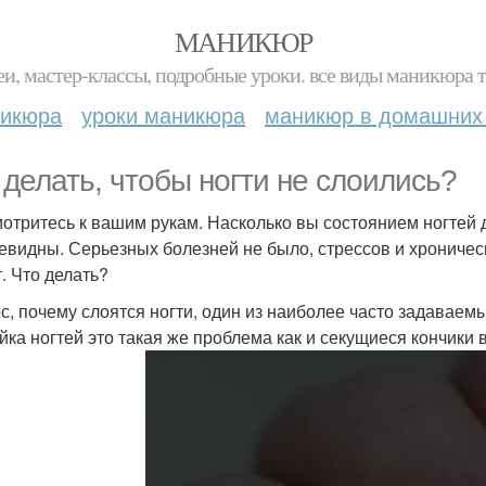
МАНИКЮР
и, мастер-классы, подробные уроки. все виды маникюра т
никюра
уроки маникюра
маникюр в домашних
 делать, чтобы ногти не слоились?
отритесь к вашим рукам. Насколько вы состоянием ногтей 
чевидны. Серьезных болезней не было, стрессов и хроничес
т. Что делать?
с, почему слоятся ногти, один из наиболее часто задавае
йка ногтей это такая же проблема как и секущиеся кончики 