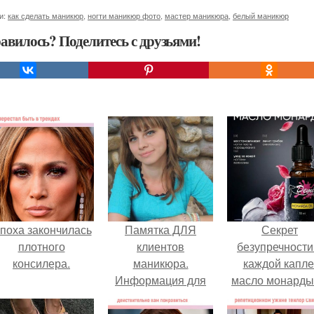
и:
как сделать маникюр
,
ногти маникюр фото
,
мастер маникюра
,
белый маникюр
авилось? Поделитесь с друзьями!
поха закончилась
Памятка ДЛЯ
Секрет
плотного
клиентов
безупречности
консилера.
маникюра.
каждой капле
Информация для
масло монарды
моих дорогих и
Demi Sweet.
уважаемых