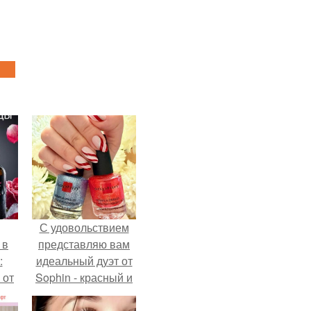
С удовольствием
 в
представляю вам
:
идеальный дуэт от
 от
Sophin - красный и
синий оттенки Sand
Effect номер 0299 и