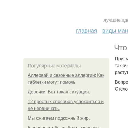
лучшие иде
главная
виды ма
Что
Присм
так о
Популярные материалы
расту
Аллервэй и сезонные аллергии: Как
Вопро
таблетки могут помочь
Отсло
Девочки! Вот такая ситуация.
12 простых способов успокоиться и
не нервничать.
Мы сжигаем подкожный жир.
5 причин чтобы выбрать меня как