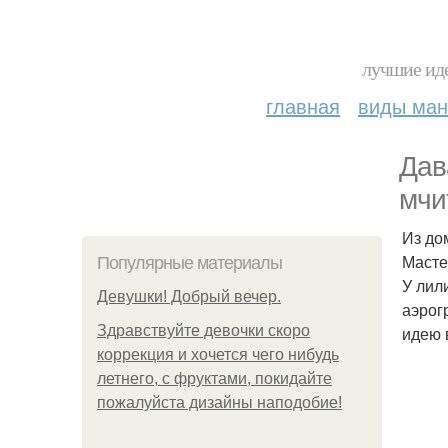
лучшие иде
главная
виды ма
Дав
мчи
Из до
Масте
Популярные материалы
У лил
Девушки! Добрый вечер.
аэрог
Здравствуйте девочки скоро
идею 
коррекция и хочется чего нибудь
летнего, с фруктами, покидайте
пожалуйста дизайны наподобие!