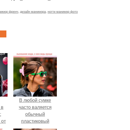
никюр френч
,
дизайн маникюра
,
ногти маникюр фото
В любой сумке
 в
часто валяется
:
обычный
 от
пластиковый
крабик.