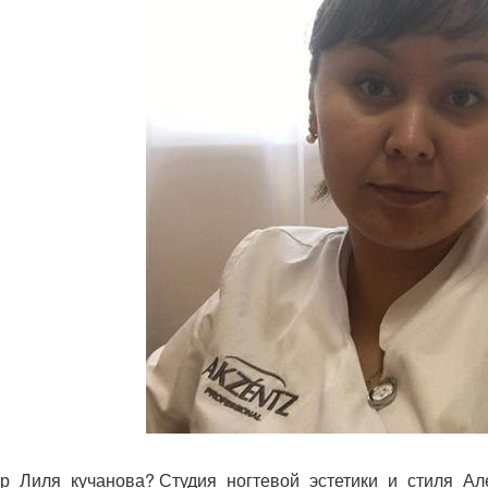
р_Лиля_кучанова? Студия_ногтевой_эстетики_и_стиля_А