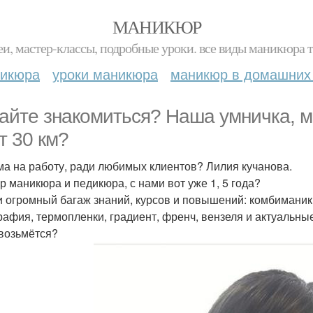
МАНИКЮР
и, мастер-классы, подробные уроки. все виды маникюра т
никюра
уроки маникюра
маникюр в домашних
айте знакомиться? Наша умничка, м
т 30 км?
ма на работу, ради любимых клиентов? Лилия кучанова.
р маникюра и педикюра, с нами вот уже 1, 5 года?
и огромный багаж знаний, курсов и повышений: комбиманик
рафия, термопленки, градиент, френч, вензеля и актуальны
возьмётся?