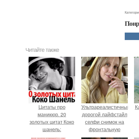
Категори
Понр
Читайте также
Цитаты про
Ультрареалистичный
К
маникюр. 20
дорогой лайфстайл
золотых цитат Коко
селфи снимок на
шанель:
фронтальную
камеру.