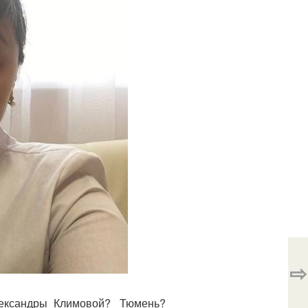
⇨
лександры_Климовой? _Тюмень?