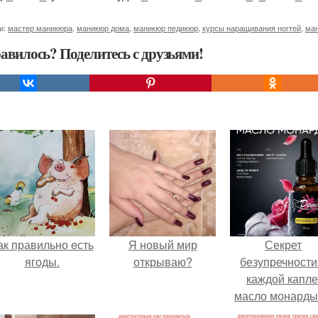
и:
мастер маникюра
,
маникюр дома
,
маникюр педикюр
,
курсы наращивания ногтей
,
ма
авилось? Поделитесь с друзьями!
ак правильно eсть
Я новый мир
Секрет
ягоды.
открываю?
безупречности
каждой капле
масло монарды
Demi Sweet.