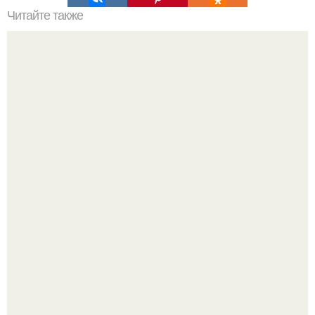
Читайте также
Девчонки, последнее время столкнулась с не очень
честными клиентками.
Стильный образ для девочек.