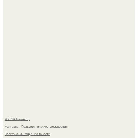
Скандинавский боб стал одной из тех летних стрижек,
которые выглядят очень просто.
Селена Гомес дала фанатам хоть какой-то повод
успокоиться на фоне всех разговоров о свадьбе Тейлор
свифт.
© 2026 Маникюр
Контакты
Пользовательское соглашение
Политика конфидециальности