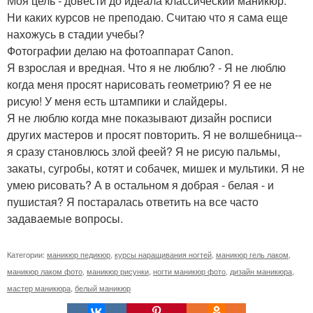
Моя цель - довести до идеала классический маникюр.
Ни каких курсов не преподаю. Считаю что я сама еще
нахожусь в стадии учебы?
Фотографии делаю на фотоаппарат Canon.
Я взрослая и вредная. Что я не люблю? - Я не люблю
когда меня просят нарисовать геометрию? Я ее не
рисую! У меня есть штампики и слайдеры.
Я не люблю когда мне показывают дизайн росписи
других мастеров и просят повторить. Я не волшебница--
я сразу становлюсь злой феей? Я не рисую пальмы,
закаты, сугробы, котят и собачек, мишек и мультики. Я не
умею рисовать? А в остальном я добрая - белая - и
пушистая? Я постаралась ответить на все часто
задаваемые вопросы.
Категории:
маникюр педикюр
,
курсы наращивания ногтей
,
маникюр гель лаком
,
маникюр лаком фото
,
маникюр рисунки
,
ногти маникюр фото
,
дизайн маникюра
,
мастер маникюра
,
белый маникюр