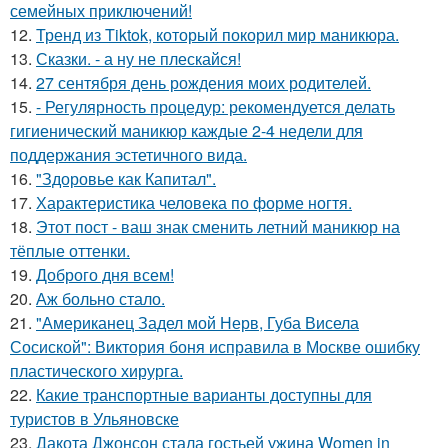
семейных приключений!
12.
Тренд из Tiktok, который покорил мир маникюра.
13.
Сказки. - а ну не плескайся!
14.
27 сентября день рождения моих родителей.
15.
- Регулярность процедур: рекомендуется делать
гигиенический маникюр каждые 2-4 недели для
поддержания эстетичного вида.
16.
"Здоровье как Капитал".
17.
Характеристика человека по форме ногтя.
18.
Этот пост - ваш знак сменить летний маникюр на
тёплые оттенки.
19.
Доброго дня всем!
20.
Аж больно стало.
21.
"Американец Задел мой Нерв, Губа Висела
Сосиской": Виктория боня исправила в Москве ошибку
пластического хирурга.
22.
Какие транспортные варианты доступны для
туристов в Ульяновске
23.
Дакота Джонсон стала гостьей ужина Women in