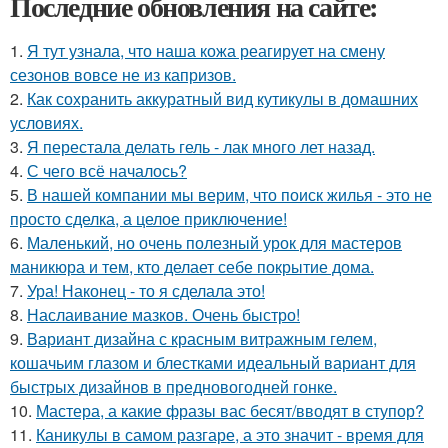
Последние обновления на сайте:
1.
Я тут узнала, что наша кожа реагирует на смену
сезонов вовсе не из капризов.
2.
Как сохранить аккуратный вид кутикулы в домашних
условиях.
3.
Я перестала делать гель - лак много лет назад.
4.
С чего всё началось?
5.
В нашей компании мы верим, что поиск жилья - это не
просто сделка, а целое приключение!
6.
Маленький, но очень полезный урок для мастеров
маникюра и тем, кто делает себе покрытие дома.
7.
Ура! Наконец - то я сделала это!
8.
Наслаивание мазков. Очень быстро!
9.
Вариант дизайна с красным витражным гелем,
кошачьим глазом и блестками идеальный вариант для
быстрых дизайнов в предновогодней гонке.
10.
Мастера, а какие фразы вас бесят/вводят в ступор?
11.
Каникулы в самом разгаре, а это значит - время для