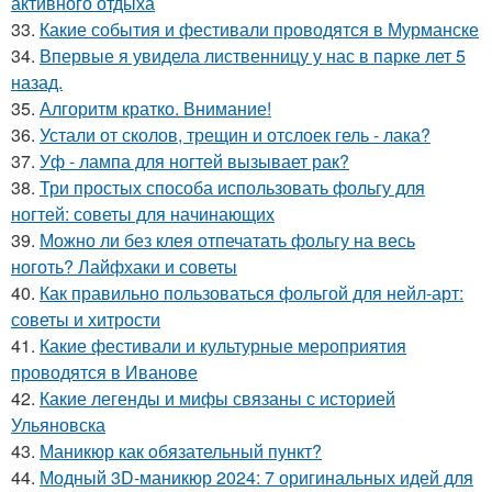
активного отдыха
33.
Какие события и фестивали проводятся в Мурманске
34.
Впервые я увидела лиственницу у нас в парке лет 5
назад.
35.
Алгоритм кратко. Внимание!
36.
Устали от сколов, трещин и отслоек гель - лака?
37.
Уф - лампа для ногтей вызывает рак?
38.
Три простых способа использовать фольгу для
ногтей: советы для начинающих
39.
Можно ли без клея отпечатать фольгу на весь
ноготь? Лайфхаки и советы
40.
Как правильно пользоваться фольгой для нейл-арт:
советы и хитрости
41.
Какие фестивали и культурные мероприятия
проводятся в Иванове
42.
Какие легенды и мифы связаны с историей
Ульяновска
43.
Маникюр как oбязательный пункт?
44.
Модный 3D-маникюр 2024: 7 оригинальных идей для