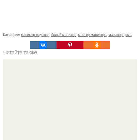
Категории:
маникюр педикюр
,
белый маникюр
,
мастер маникюра
,
маникюр дома
Читайте также
Цитаты про маникюр. 20 золотых цитат Коко шанель: