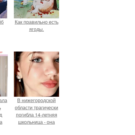
йб
Как правильно eсть
ягоды.
ала
В нижегородской
ь
области трагически
д
погибла 14-летняя
а
школьница - она
покончила с собой