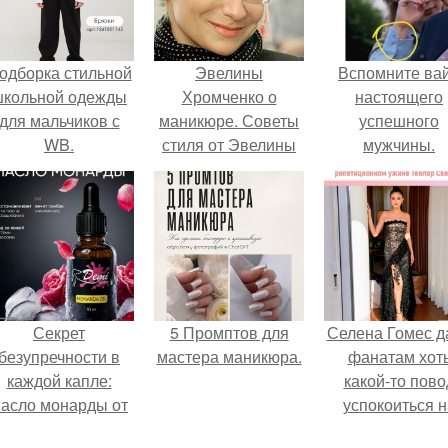
одборка стильной
Эвелины
Вспомните ва
школьной одежды
Хромченко о
настоящего
для мальчиков с
маникюре. Советы
успешного
WB.
стиля от Эвелины
мужчины.
Хромченко.
Секрет
5 Промптов для
Селена Гомес д
безупречности в
мастера маникюра.
фанатам хот
каждой капле:
какой-то пово
асло монарды от
успокоиться н
Demi Sweet.
фоне всех