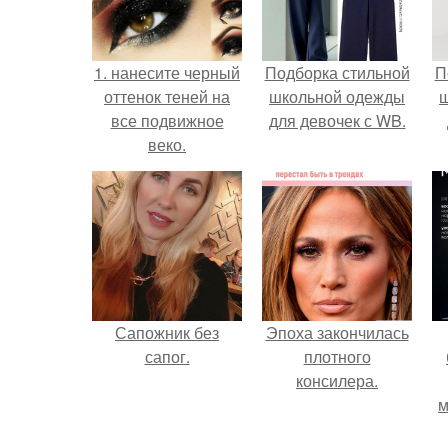
1. нанесите черный
Подборка стильной
П
оттенок теней на
школьной одежды
все подвижное
для девочек с WB.
веко.
Сапожник без
Эпоха закончилась
сапог.
плотного
консилера.
м