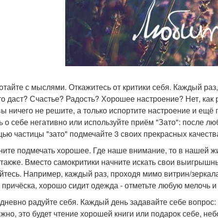
ботайте с мыслями. Откажитесь от критики себя. Каждый раз, 
то даст? Счастье? Радость? Хорошее настроение? Нет, как 
вы ничего не решите, а только испортите настроение и ещё
ь о себе негативно или используйте приём "Зато": после лю
ью частицы "зато" подмечайте 3 своих прекрасных качеств
чните подмечать хорошее. Где наше внимание, то в нашей жи
 также. Вместо самокритики начните искать свои выигрышны
йтесь. Например, каждый раз, проходя мимо витрин/зеркала и
, причёска, хорошо сидит одежда - отметьте любую мелочь и
едневно радуйте себя. Каждый день задавайте себе вопрос:
жно, это будет чтение хорошей книги или подарок себе, неб