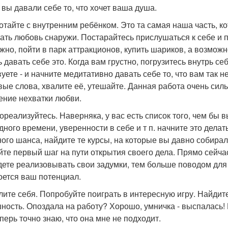
 вы давали себе то, что хочет ваша душа.
ботайте с внутренним ребёнком. Это та самая наша часть, к
кать любовь снаружи. Постарайтесь прислушаться к себе и по
жно, пойти в парк аттракционов, купить шариков, а возможн
 давать себе это. Когда вам грустно, погрузитесь внутрь себ
вуете - и начните медитативно давать себе то, что вам так н
вые слова, хвалите её, утешайте. Данная работа очень сил
ние нехватки любви.
мореализуйтесь. Наверняка, у вас есть список того, чем бы 
дного времени, уверенности в себе и т п. начните это дел
ного шанса, найдите те курсы, на которые вы давно собирал
йте первый шаг на пути открытия своего дела. Прямо сейча
дете реализовывать свои задумки, тем больше поводом для 
оется ваш потенциал.
алите себя. Попробуйте поиграть в интересную игру. Найдите
ность. Опоздала на работу? Хорошо, умничка - выспалась!
еперь точно знаю, что она мне не подходит.