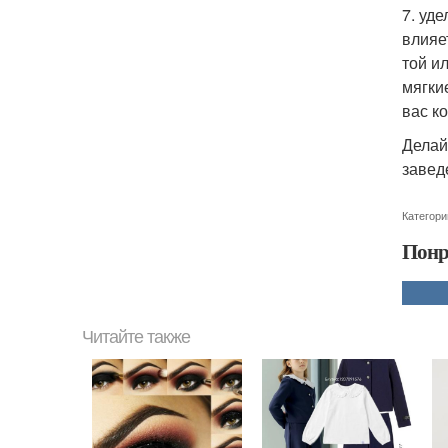
7. уд
влияе
той и
мягки
вас к
Делай
завед
Категори
Понр
Читайте также