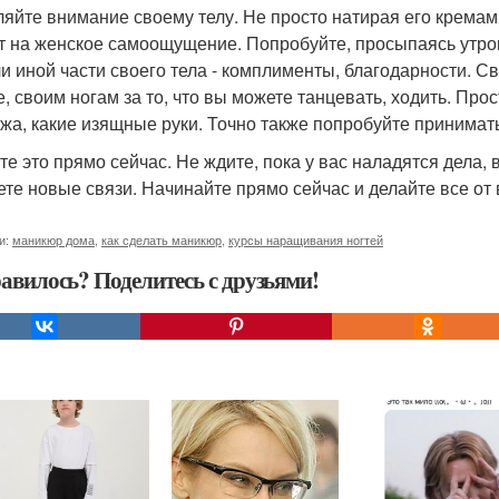
еляйте внимание своему телу. Не просто натирая его кремам
т на женское самоощущение. Попробуйте, просыпаясь утром
ли иной части своего тела - комплименты, благодарности. Св
е, своим ногам за то, что вы можете танцевать, ходить. Про
ожа, какие изящные руки. Точно также попробуйте принимать
те это прямо сейчас. Не ждите, пока у вас наладятся дела,
ете новые связи. Начинайте прямо сейчас и делайте все от
и:
маникюр дома
,
как сделать маникюр
,
курсы наращивания ногтей
авилось? Поделитесь с друзьями!