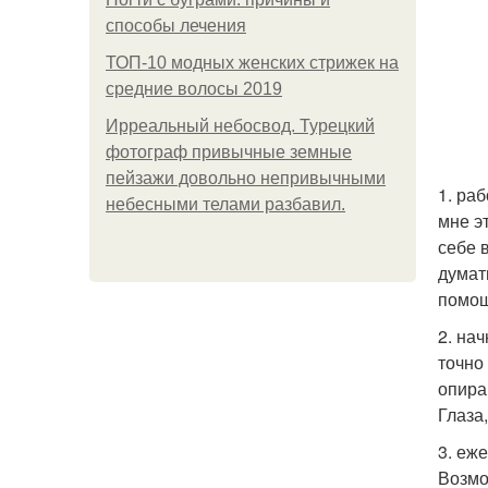
способы лечения
ТОП-10 модных женских стрижек на
средние волосы 2019
Ирреальный небосвод. Турецкий
фотограф привычные земные
пейзажи довольно непривычными
1. ра
небесными телами разбавил.
мне э
себе 
думат
помощ
2. на
точно
опира
Глаза
3. еж
Возмо