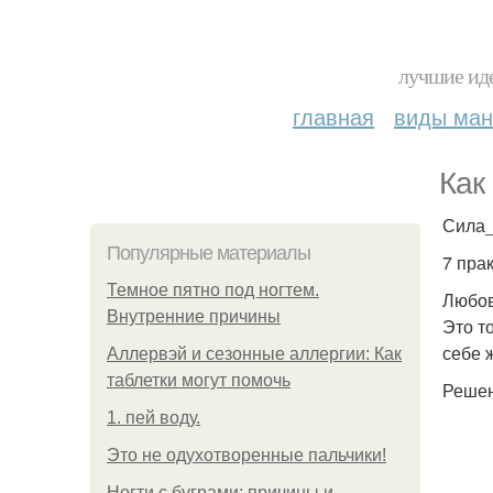
лучшие иде
главная
виды ма
Как
Сила_
Популярные материалы
7 пра
Темное пятно под ногтем.
Любов
Внутренние причины
Это т
себе 
Аллервэй и сезонные аллергии: Как
таблетки могут помочь
Решен
1. пей воду.
Это не одухотворенные пальчики!
Ногти с буграми: причины и