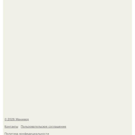
Скандинавский боб стал одной из тех летних стрижек,
которые выглядят очень просто.
Селена Гомес дала фанатам хоть какой-то повод
успокоиться на фоне всех разговоров о свадьбе Тейлор
свифт.
© 2026 Маникюр
Контакты
Пользовательское соглашение
Политика конфидециальности