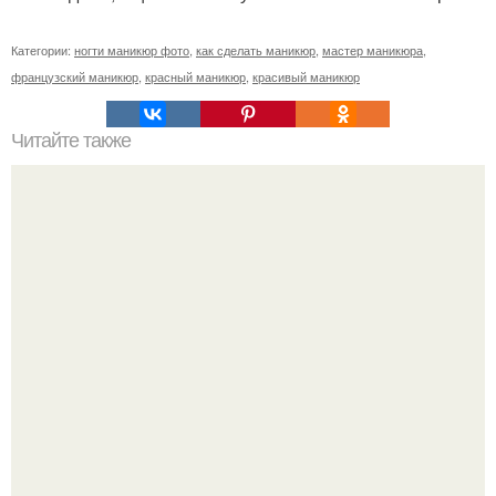
Категории:
ногти маникюр фото
,
как сделать маникюр
,
мастер маникюра
,
французский маникюр
,
красный маникюр
,
красивый маникюр
Читайте также
Необычные привычки девушек по знаку зодиака.