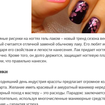
ные рисунки на ногтях гель-лаком – новый тренд сезона ве
ый считается отличной заменой обычному лаку. Его любят 
даря его свойствам и легкости нанесения. Лак придает ногт
чно. Кроме того, он долго держится, защищает ногтевую пл
ии, что правильно нанесен.
нки
годняшний день индустрия красоты предлагает огромное ко
арта. Желание иметь красивый и аккуратный маникюр неред
ярный поход к мастеру – это расходы. Парадокс заключается
тоятельно, используя многочисленные маникюрные средст
ние – гарантия успеха.