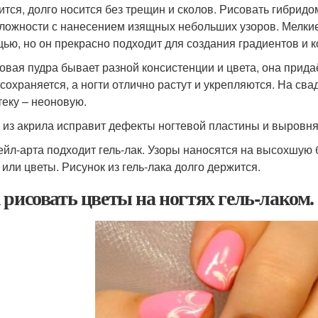
ится, долго носится без трещин и сколов. Рисовать гибридом
сложности с нанесением изящных небольших узоров. Мелкие
ью, но он прекрасно подходит для создания градиентов и к
овая пудра бывает разной консистенции и цвета, она прид
 сохраняется, а ногти отлично растут и укрепляются. На св
теку – неоновую.
 из акрила исправит дефекты ногтевой пластины и выровня
ейл-арта подходит гель-лак. Узоры наносятся на высохшую б
 или цветы. Рисунок из гель-лака долго держится.
 рисовать цветы на ногтях гель-лаком.