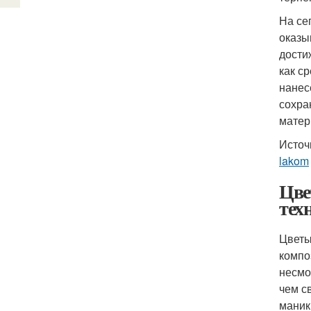
На се
оказы
дости
как с
нанес
сохра
матер
Источ
lakom
Цве
тех
Цветы
компо
несмо
чем с
маник