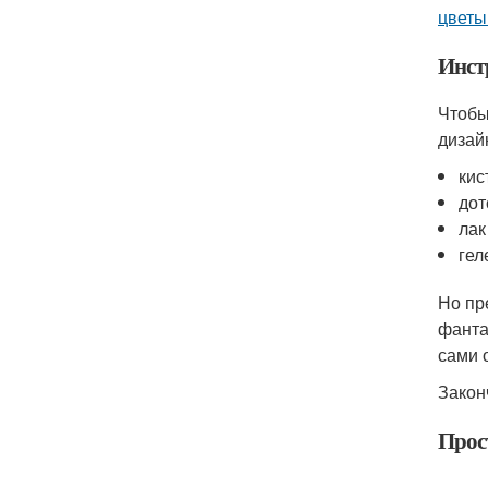
цветы
Инст
Чтобы
дизай
кис
дот
лак
гел
Но пр
фанта
сами 
Закон
Прос