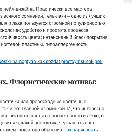
е нейл-дизайна. Практически все мастера
 всякого сомнения, гель-лаки – одно из лучших
геля и лака пользуется огромной популярностью
хнологии: удобство и простота процесса
устойчивость цвета; интенсивный блеск покрытия
 ногтевой пластины, гипоаллергенность
epestki-na-nogtyah-kak-sozdat-prostoy-risunok-gel-
их. Флористические мотивы:
цветочки или превосходные цветочные
так и его главной изюминкой. И, что интересно,
я, рисовать цветы на ногтях просто и легко, о
делиться, какой цветок будет украшать ваш
асскажем, пошагово объяснив,
как нарисовать