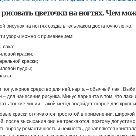
 рисовать цветочки на ногтях. Чем мож
ой рисунок на ногтях создать гель-лаком достаточно легко.
ти узоры можно с применением:
ь-лака;
иловой краски;
арельной краски;
иловой пудры;
лака.
 популярное средство для нейл-арта – обычный лак . Выбира
й – для нанесения рисунка. Минус варианта в том, что лаки 
вать тонкие линии. Такой метод подойдёт скорее для крупн
овые краски отличаются простотой в применении, широкой 
ой, после высыхания они не трескаются, поэтому допустимо
ть образу романтичность и нежность, добавляются кристалл
тельно покрывается закрепителем, так как акриловые краск