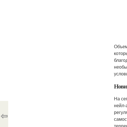
Объем
котор
благо
необы
услов
Нови
На се
нейл-
регул
⇦
самос
терпе