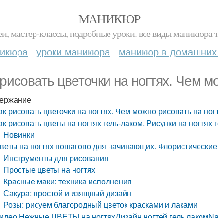
МАНИКЮР
и, мастер-классы, подробные уроки. все виды маникюра т
никюра
уроки маникюра
маникюр в домашних
 рисовать цветочки на ногтях. Чем м
ержание
ак рисовать цветочки на ногтях. Чем можно рисовать на ног
ак рисовать цветы на ногтях гель-лаком. Рисунки на ногтях 
Новинки
веты на ногтях пошагово для начинающих. Флористические 
Инструменты для рисования
Простые цветы на ногтях
Красные маки: техника исполнения
Сакура: простой и изящный дизайн
Розы: рисуем благородный цветок красками и лаками
идео Нежные ЦВЕТЫ на ногтяхДизайн ногтей гель лакомNail