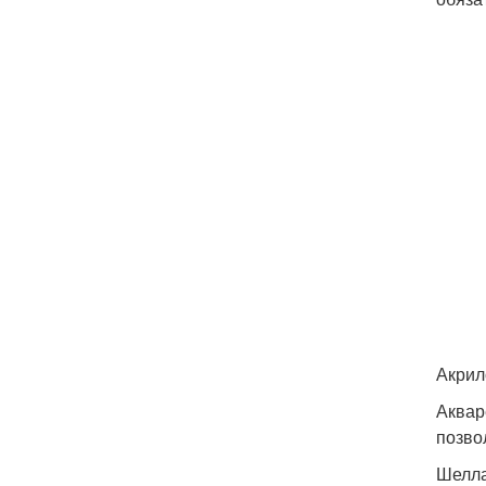
Акрил
Аквар
позво
Шелла