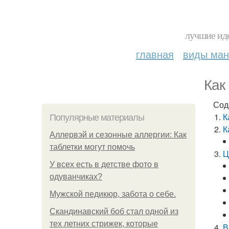
лучшие иде
главная
виды ма
Как
Сод
К
Популярные материалы
К
Аллервэй и сезонные аллергии: Как
таблетки могут помочь
Ц
У всех есть в детстве фото в
одуванчиках?
Мужской педикюр, забота о себе.
Скандинавский боб стал одной из
тех летних стрижек, которые
В