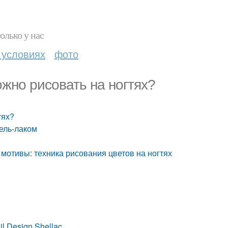
олько у нас
 условиях
фото
ожно рисовать на ногтях?
тях?
гель-лаком
мотивы: техника рисования цветов на ногтях
 Design Shellac