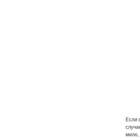
Если 
случа
мило,