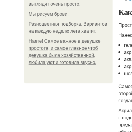
выглядят очень просто.
Как
Мы рисуем брови.
Разноцветная подборка. Вариантов
Прост
на каждую неделю лета хватит.
Нанес
Наете! Самое важное в девушке
гел
простота, и самое главное чтоб
акр
девушка была хозяйственной,
акв
любила уют и готовила вкусно.
акр
шел
Самое
второ
созда
Акрил
с вод
прида
обяза