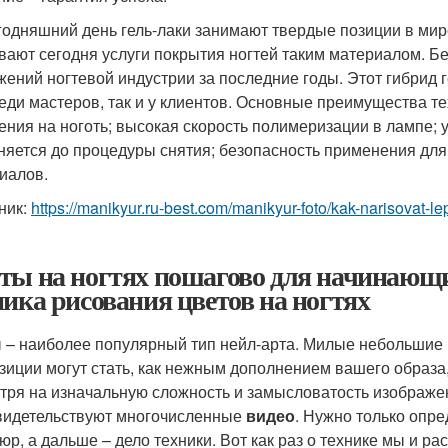
годняшний день гель-лаки занимают твердые позиции в мир
вают сегодня услуги покрытия ногтей таким материалом. Без
жений ногтевой индустрии за последние годы. Этот гибрид 
реди мастеров, так и у клиентов. Основные преимущества те
ения на ноготь; высокая скорость полимеризации в лампе; 
няется до процедуры снятия; безопасность применения для
иалов.
ник:
https://manikyur.ru-best.com/manikyur-foto/kak-narisovat-l
ты на ногтях пошагово для начинающ
ника рисования цветов на ногтях
 – наиболее популярный тип нейл-арта. Милые небольшие 
зиции могут стать, как нежным дополнением вашего образа, 
тря на изначальную сложность и замысловатость изображени
видетельствуют многочисленные
видео
. Нужно только опре
юр, а дальше – дело техники. Вот как раз о технике мы и р