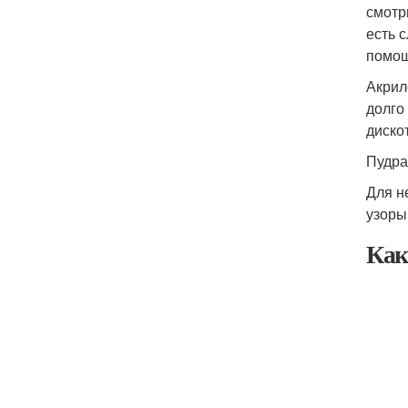
смотр
есть 
помощ
Акрил
долго
диско
Пудра
Для н
узоры
Как