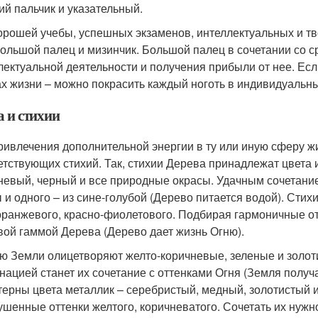
ий пальчик и указательный.
орошей учебы, успешных экзаменов, интеллектуальных и тв
большой палец и мизинчик. Большой палец в сочетании со
лектуальной деятельности и получения прибыли от нее. Есл
х жизни – можно покрасить каждый ноготь в индивидуальны
а и стихии
ривлечения дополнительной энергии в ту или иную сферу 
етствующих стихий. Так, стихии Дерева принадлежат цвета и 
невый, черный и все природные окрасы. Удачным сочетание
 и одного – из сине-голубой (Дерево питается водой). Стих
оранжевого, красно-фиолетового. Подбирая гармоничные отт
вой гаммой Дерева (Дерево дает жизнь Огню).
ю Земли олицетворяют желто-коричневые, зеленые и золоти
нацией станет их сочетание с оттенками Огня (Земля получа
терны цвета металлик – серебристый, медный, золотистый и т
ушенные оттенки желтого, коричневатого. Сочетать их нужн