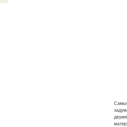
Самым
задум
двумя
матер