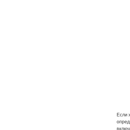
Если 
опред
включ