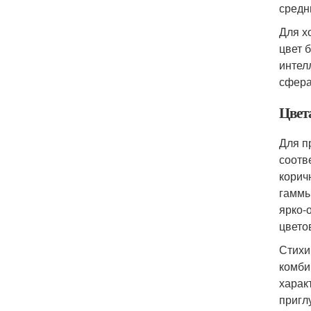
средн
Для х
цвет 
интел
сфера
Цвет
Для п
соотв
корич
гаммы
ярко-
цвето
Стихи
комби
харак
пригл