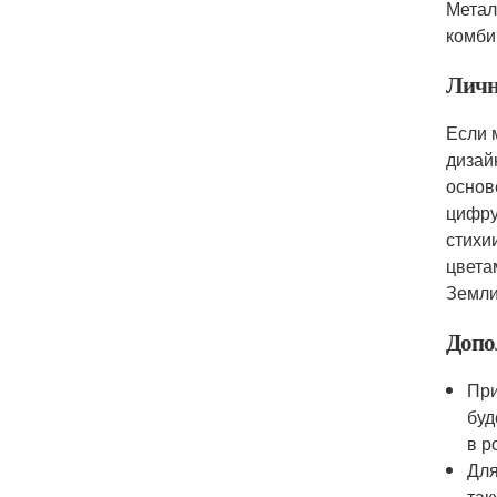
Метал
комби
Личн
Если 
дизай
основ
цифру
стихи
цвета
Земли
Допо
При
буд
в р
Для
так