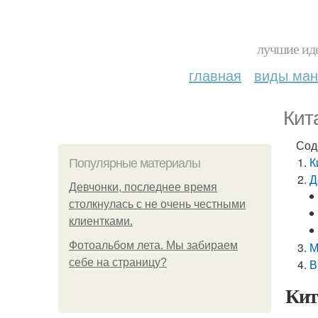
лучшие иде
главная
виды ма
Кит
Сод
К
Популярные материалы
Д
Девчонки, последнее время
столкнулась с не очень честными
клиентками.
Фотоальбом лета. Мы забираем
М
себе на страницу?
В
Кит