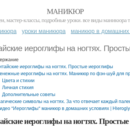
МАНИКЮР
и, мастер-классы, подробные уроки. все виды маникюра т
никюра
уроки маникюра
маникюр в домашних
айские иероглифы на ногтях. Прост
ержание
итайские иероглифы на ногтях. Простые иероглифы
енежные иероглифы на ногтях. Маникюр по фэн-шуй для пр
Цвета и стихии
Личная стихия
Дополнительные советы
агические символы на ногтях. За что отвечает каждый пале
идео "Иероглифы" маникюр в домашних условиях | Hieroglyp
айские иероглифы на ногтях. Просты