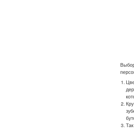
Выбор
персо
Цве
дер
кот
Кру
зуб
бут
Так