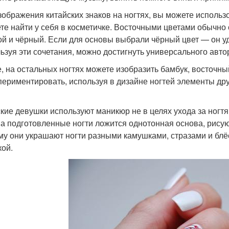
зображения китайских знаков на ногтях, вы можете использ
те найти у себя в косметичке. Восточными цветами обычно 
ой и чёрный. Если для основы выбрали чёрный цвет — он уд
ьзуя эти сочетания, можно достигнуть универсального авто
е, на остальных ногтях можете изобразить бамбук, восточн
периментировать, используя в дизайне ногтей элементы дру
кие девушки используют маникюр не в целях ухода за ногтя
На подготовленные ногти ложится однотонная основа, рису
му они украшают ногти разными камушками, стразами и блё
кой.