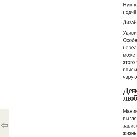
Нужно
подчё
Дизай
Удиви
Особе
нереа
может
этого
вписы
чарую
Ден
люб
Маник
выгля
⇦
завис
жизнь