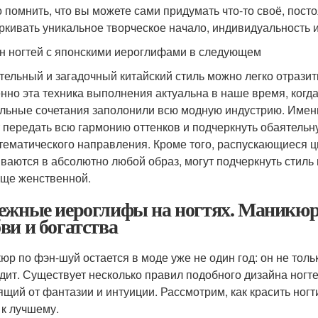
 помнить, что вы можете сами придумать что-то своё, посто
ркивать уникальное творческое начало, индивидуальность и
н ногтей с японскими иероглифами в следующем
тельный и загадочный китайский стиль можно легко отразит
нно эта техника выполнения актуальна в наше время, когд
льные сочетания заполонили всю модную индустрию. Именно
 передать всю гармонию оттенков и подчеркнуть обаятель
 тематического направления. Кроме того, распускающиеся 
ваются в абсолютно любой образ, могут подчеркнуть стиль
ще женственной.
ежные иероглифы на ногтях. Маникюр
ви и богатства
юр по фэн-шуй остается в моде уже не один год: он не толь
дит. Существует несколько правил подобного дизайна ногте
ящий от фантазии и интуиции. Рассмотрим, как красить ногт
 к лучшему.