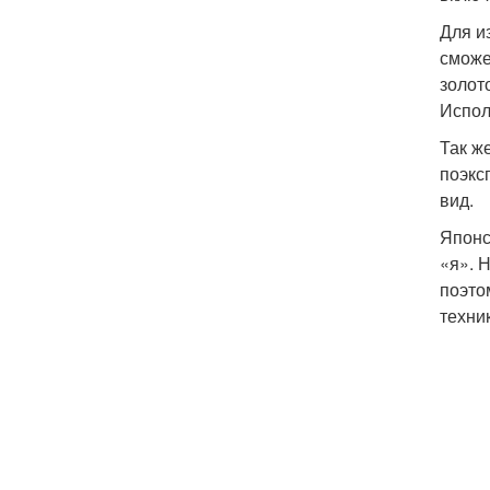
Для и
сможе
золот
Испол
Так ж
поэкс
вид.
Японс
«я». 
поэто
техни