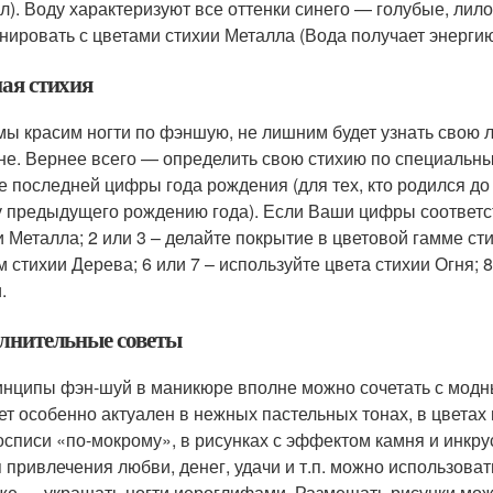
л). Воду характеризуют все оттенки синего — голубые, лил
нировать с цветами стихии Металла (Вода получает энергию
ая стихия
мы красим ногти по фэншую, не лишним будет узнать свою л
не. Вернее всего — определить свою стихию по специальны
е последней цифры года рождения (для тех, кто родился д
 предыдущего рождению года). Если Ваши цифры соответст
и Металла; 2 или 3 – делайте покрытие в цветовой гамме ст
м стихии Дерева; 6 или 7 – используйте цвета стихии Огня; 
.
лнительные советы
нципы фэн-шуй в маникюре вполне можно сочетать с модн
ет особенно актуален в нежных пастельных тонах, в цветах
осписи «по-мокрому», в рисунках с эффектом камня и инкр
 привлечения любви, денег, удачи и т.п. можно использовать
же — украшать ногти иероглифами. Размещать рисунки можн