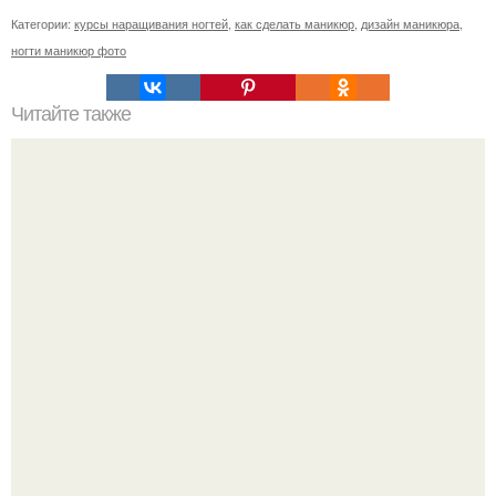
Категории:
курсы наращивания ногтей
,
как сделать маникюр
,
дизайн маникюра
,
ногти маникюр фото
Читайте также
Себестоимость маникюра. Секреты ценообразования:
расчет стоимости услуг (Beautyday.