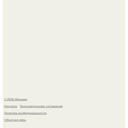
Чем дольше вас радует "Красивая, Удобная Обувь".
Нюдовый педикюр - это "Тихая Роскошь" в уходе.
© 2026 Маникюр
Контакты
Пользовательское соглашение
Политика конфидециальности
Обратная связь