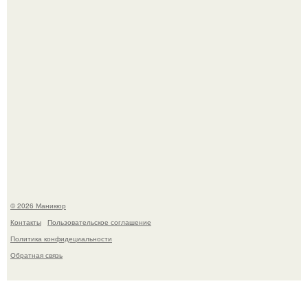
В нижегородской области трагически погибла 14-летняя
школьница - она покончила с собой на фоне подготовки к
контрольной по английскому языку.
© 2026 Маникюр
Контакты
Пользовательское соглашение
Политика конфидециальности
Обратная связь