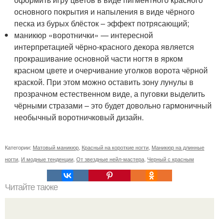
основного покрытия и напыления в виде чёрного
песка из бурых блёсток – эффект потрясающий;
маникюр «воротнички» — интересной
интерпретацией чёрно-красного декора является
прокрашивание основной части ногтя в ярком
красном цвете и очерчивание уголков ворота чёрной
краской. При этом можно оставить зону лунулы в
прозрачном естественном виде, а пуговки выделить
чёрными стразами – это будет довольно гармоничный
необычный воротничковый дизайн.
Категории:
Матовый маникюр
,
Красный на короткие ногти
,
Маникюр на длинные
ногти
,
И модные тенденции
,
От звездные нейл-мастера
,
Черный с красным
Читайте также