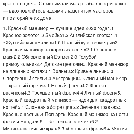
красного цвета. От минимализма до забавных рисунков
— вдохновляйтесь идеями знаменитых мастеров
и повторяйте их дома.
1. Красный маникюр — лучшие идеи 2020 года1.1
Красное золото1.2 Змейка1.3 Английская клетка1.4
«Жуткий» минимализм1.5 Полный курс геометрии2.
Красный маникюр на коротких ногтях2.1 Огненные
маки2.2 Обновленный Бэтмен2.3 Голубой
прямоугольник2.4 Детские цветочки3. Красный маникюр
на длинных ногтях3.1 Волны3.2 Кривые линии3.3
Спортивный стиль3.4 Абстракция4. Стильный маникюр
— красный френч4.1 Новый френч4.2 Френч с
рисунком4.3 Трехцветный френч4.4 Лунный френч5.
Красный квадратный маникюр — идеи для квадратных
ногтей5.1 Сложная абстракция5.2 Зеленая травка5.3
Красные цветы5.4 Поп-арт6. Красный маникюр на ногти
формы миндаля6.1 Восточная эстетика6.2
Минималистичные круги6.3 «Острый» френч6.4 Мягкий