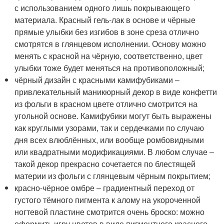
с использованием одного лишь покрывающего
материала. Красный гель-лак в основе и чёрные
прямые улыбки без изгибов в зоне среза отлично
смотрятся в глянцевом исполнении. Основу можно
менять с красной на чёрную, соответственно, цвет
улыбки тоже будет меняться на противоположный;
чёрный дизайн с красными камифубиками –
привлекательный маникюрный декор в виде конфетти
из фольги в красном цвете отлично смотрится на
угольной основе. Камифубики могут быть выражены
как круглыми узорами, так и сердечками по случаю
дня всех влюблённых, или вообще ромбовидными
или квадратными модификациями. В любом случае –
такой декор прекрасно сочетается по блестящей
материи из фольги с глянцевым чёрным покрытием;
красно-чёрное омбре – градиентный переход от
густого тёмного пигмента к алому на укороченной
ногтевой пластине смотрится очень броско: можно
оформить игру цветов в виде пигментного красного