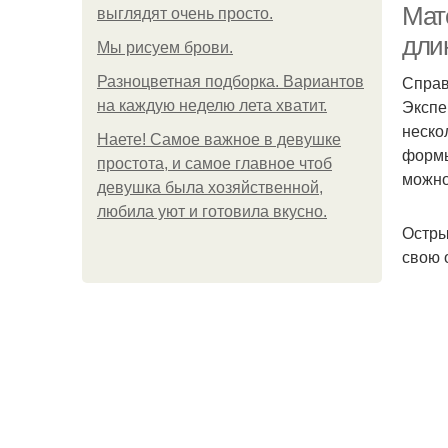
Мат
выглядят очень просто.
дли
Мы рисуем брови.
Справ
Разноцветная подборка. Вариантов
Экспе
на каждую неделю лета хватит.
неско
Наете! Самое важное в девушке
формы
простота, и самое главное чтоб
можно
девушка была хозяйственной,
любила уют и готовила вкусно.
Остры
свою 