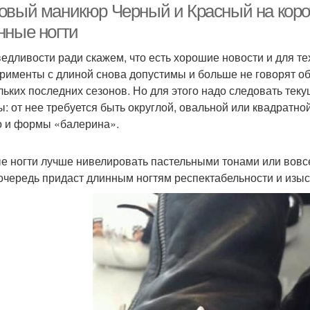
овый маникюр Черный и Красный на коро
нные ногти
едливости ради скажем, что есть хорошие новости и для тех
рименты с длиной снова допустимы и больше не говорят об о
льких последних сезонов. Но для этого надо следовать те
: от нее требуется быть округлой, овальной или квадратн
 и формы «балерина».
е ногти лучше нивелировать пастельными тонами или вовс
очередь придаст длинным ногтям респектабельности и изыс