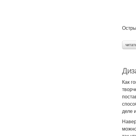
Остры
читат
Диз
Как г
творч
поста
спосо
деле 
Навер
можно
так ч