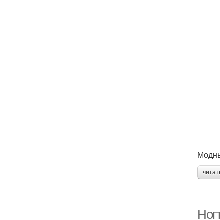
Модны
читат
Ногт