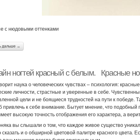
е с нюдовыми оттенками
ь дальше →
айн ногтей красный с белым. Красные ног
оворит наука о человеческих чувствах – психология: красн
еские личности, страстные и уверенные в себе. Чувственн
вленной цели и не боящиеся трудностей на пути к победе. Т
б привлечь к себе внимание. Бытует мнение, что подобный 
имеет высокую точность отображения его характера, а верить
няка вы слышали о том, что каждое живое существо уникал
 сказать и о обширной цветовой палитре красного цвета. Ес
то ваш маникюр всегда будет оригинальным.