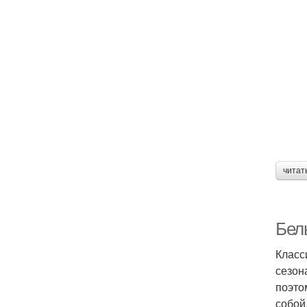
читат
Белы
Класс
сезон
поэто
собой