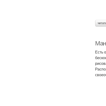
читат
Ман
Есть 
беско
рисов
Распо
своео