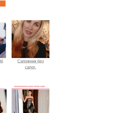
йб
Сапожник без
сапог.