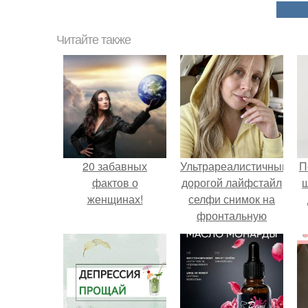
Читайте также
20 забавных
Ультрареалистичный
П
фактов о
дорогой лайфстайл
женщинах!
селфи снимок на
фронтальную
камеру.