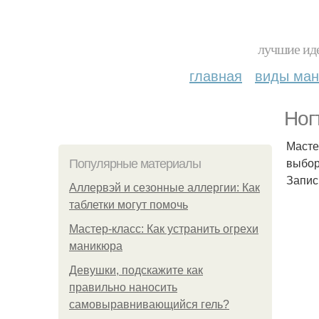
лучшие иде
главная
виды ма
Ногт
Масте
выбор
Популярные материалы
Запис
Аллервэй и сезонные аллергии: Как
таблетки могут помочь
Мастер-класс: Как устранить огрехи
маникюра
Девушки, подскажите как
правильно наносить
самовыравнивающийся гель?