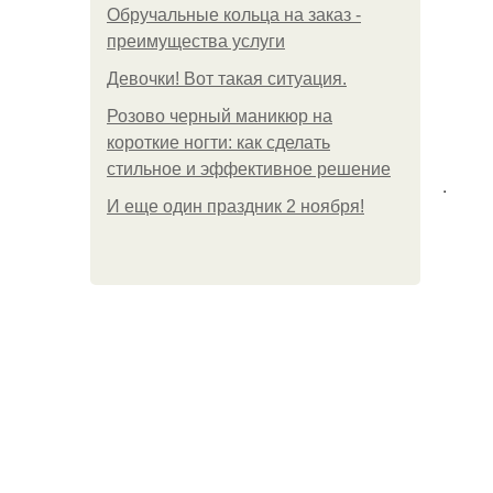
Обручальные кольца на заказ -
преимущества услуги
Девочки! Вот такая ситуация.
Розово черный маникюр на
короткие ногти: как сделать
стильное и эффективное решение
.
И еще один праздник 2 ноября!