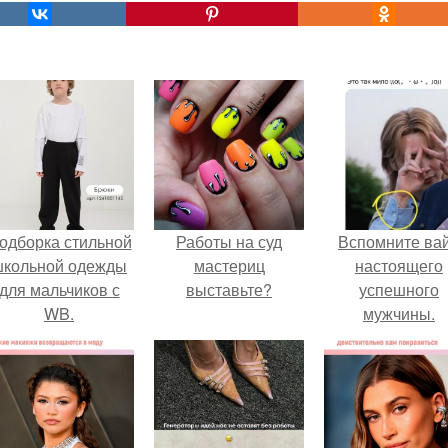
одборка стильной
Работы на суд
Вспомните ва
школьной одежды
мастериц
настоящего
для мальчиков с
выставьте?
успешного
WB.
мужчины.