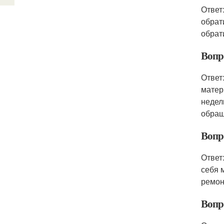
Ответ
обрат
обрат
Вопр
Ответ
матер
недел
обращ
Вопр
Ответ
себя 
ремон
Вопр