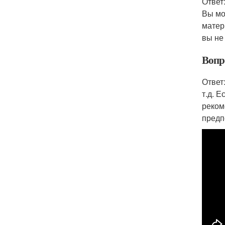
Ответ
Вы мо
матер
вы не
Вопр
Ответ
т.д. 
реком
предп