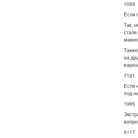
1059
Если 
Так, 
стали
макия
Также
на др
вариа
7121
Если 
под н
1985
Экстр
вопро
5117