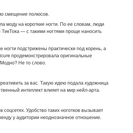
шло смещение полюсов.
ла моду на короткие ногти. По ее словам, люди
ы ТикТока — с такими ногтями проще наносить
е ногти подстрижены практически под корень, а
nicure продемонстрировала оригинальные
 Модно? Не то слово.
креативить за вас. Такую идею подала художница
сственный интеллект влияет на мир нейл-арта.
 соцсетях. Удобство таких ноготков вызывает
тренду у аудитории неоднозначное отношение.