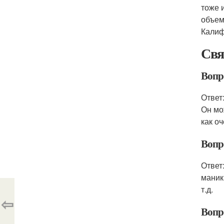
тоже 
объем
Калиф
Свя
Вопр
Ответ
Он мо
как о
Вопр
Ответ
маник
т.д.
⇦
Вопр