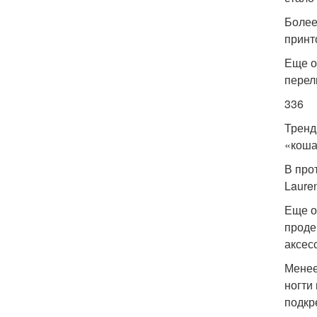
Более
принт
Еще о
перел
336
Тренд
«коша
В про
Laure
Еще о
проде
аксес
Менее
ногти
подкр