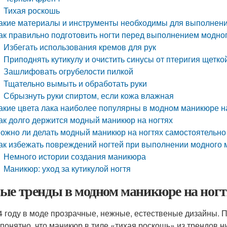
Тихая роскошь
акие материалы и инструменты необходимы для выполнени
ак правильно подготовить ногти перед выполнением модно
Избегать использования кремов для рук
Приподнять кутикулу и очистить синусы от птеригия щетко
Зашлифовать огрубелости пилкой
Тщательно вымыть и обработать руки
Сбрызнуть руки спиртом, если кожа влажная
акие цвета лака наиболее популярны в модном маникюре н
ак долго держится модный маникюр на ногтях
ожно ли делать модный маникюр на ногтях самостоятельно
ак избежать повреждений ногтей при выполнении модного
Немного истории создания маникюра
Маникюр: уход за кутикулой ногтя
ые тренды в модном маникюре на ногт
4 году в моде прозрачные, нежные, естественые дизайны. 
 понятно, что маникюр в тиле «тихая роскошь» из трендов н