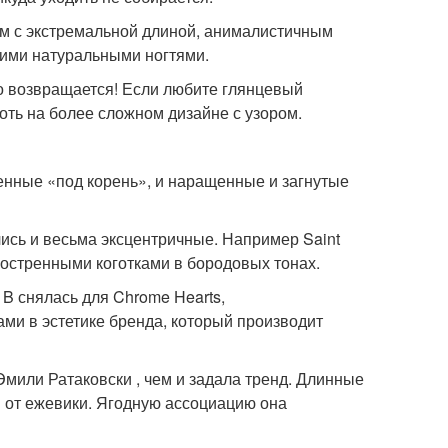
ом с экстремальной длиной, анималистичным
скими натуральными ногтями.
о возвращается! Если любите глянцевый
оть на более сложном дизайне с узором.
енные «под корень», и наращенные и загнутые
ись и весьма эксцентричные. Например Saint
аостренными коготками в бородовых тонах.
B снялась для Chrome Hearts,
ми в эстетике бренда, который производит
мили Ратаковски , чем и задала тренд. Длинные
 от ежевики. Ягодную ассоциацию она