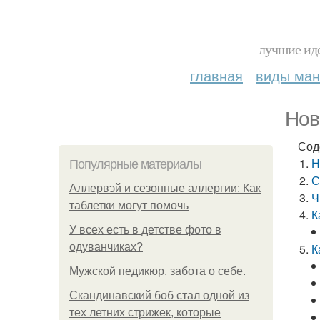
лучшие иде
главная
виды ма
Нов
Сод
Н
Популярные материалы
С
Аллервэй и сезонные аллергии: Как
Ч
таблетки могут помочь
К
У всех есть в детстве фото в
одуванчиках?
К
Мужской педикюр, забота о себе.
Скандинавский боб стал одной из
тех летних стрижек, которые