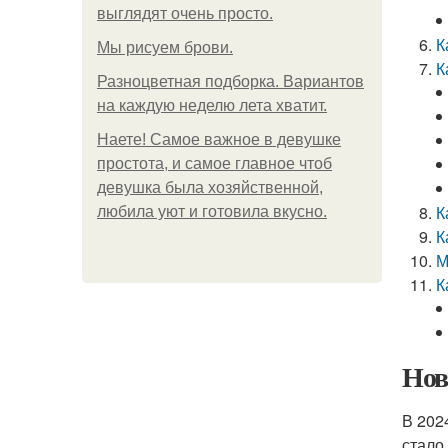
выглядят очень просто.
К
Мы рисуем брови.
К
Разноцветная подборка. Вариантов
на каждую неделю лета хватит.
Наете! Самое важное в девушке
простота, и самое главное чтоб
девушка была хозяйственной,
К
любила уют и готовила вкусно.
К
М
К
Нов
В 202
стало