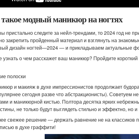
 такое модный маникюр на ногтях
вы пристально следите за нейл-трендами, то 2024 год не п
но закрепить пройденный материал и взглянуть на знакомы
вый дизайн ногтей—2024 — и прикладываем актуальные фо
е узнать о чем расскажет ваш маникюр? Пройдите короткий 
ие полоски
икюр и макияж в духе импрессионистов продолжает будор
пулярнее сегодня разве что абстракционисты). Советуем н
ами и маникюрной кистью. Полтора десятка ярких небрежны
стины, не только будут выглядеть стильно и эффектно, но и
ее свежее решение — держать равнение не на классиков пр
писью в духе граффити!