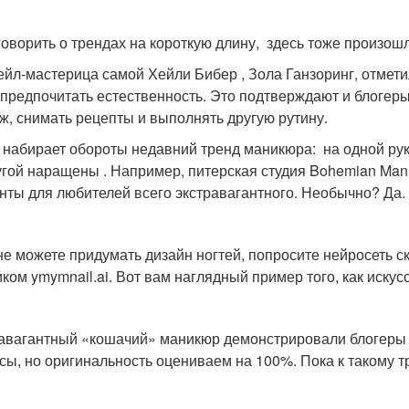
говорить о трендах на короткую длину, здесь тоже произо
нейл-мастерица самой Хейли Бибер , Зола Ганзоринг, отмети
 предпочитать естественность. Это подтверждают и блогер
ж, снимать рецепты и выполнять другую рутину.
 набирает обороты недавний тренд маникюра: на одной рук
угой наращены . Например, питерская студия Bohemian Ma
нты для любителей всего экстравагантного. Необычно? Да.
не можете придумать дизайн ногтей, попросите нейросеть с
иком ymymnail.ai. Вот вам наглядный пример того, как иску
авагантный «​кошачий» маникюр демонстрировали блогеры в
сы, но оригинальность оцениваем на 100%. Пока к такому 