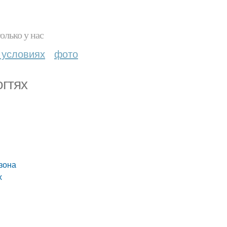
олько у нас
 условиях
фото
гтях
зона
х