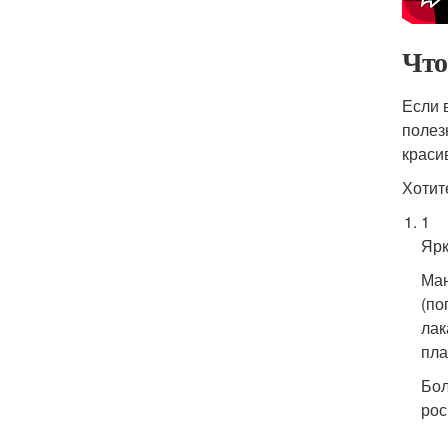
Что
Если 
полез
краси
Хотит
1
Ярк
Ман
(по
лак
пла
Бол
рос