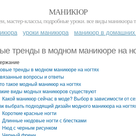
МАНИКЮР
и, мастер-классы, подробные уроки. все виды маникюра т
никюра
уроки маникюра
маникюр в домашних
ые тренды в модном маникюре на но
ержание
овые тренды в модном маникюре на ногтях
вязанные вопросы и ответы
то такое модный маникюр на ногтях
акие виды модных маникюров существуют
Какой маникюр сейчас в моде? Выбор в зависимости от се
ак выбрать подходящий дизайн модного маникюра на ногтя
Короткие красные ногти
Длинные нюдовые ногти с блестками
Нюд с черным рисунком
Черный френч