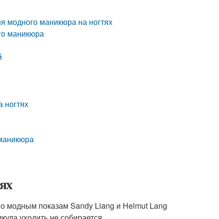
я модного маникюра на ногтях
го маникюра
й
а ногтях
 маникюра
ях
По модным показам Sandy Liang и Helmut Lang
икуда уходить не собирается.