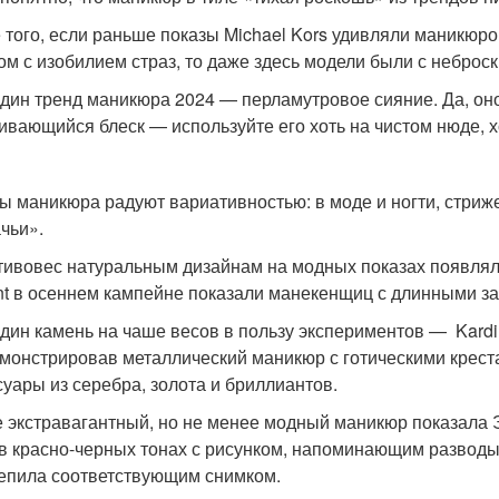
 того, если раньше показы Michael Kors удивляли маникюр
ом с изобилием страз, то даже здесь модели были с небро
дин тренд маникюра 2024 — перламутровое сияние. Да, он
ивающийся блеск — используйте его хоть на чистом нюде, х
ы маникюра радуют вариативностью: в моде и ногти, стриж
чьи».
тивовес натуральным дизайнам на модных показах появлял
nt в осеннем кампейне показали манекенщиц с длинными з
дин камень на чаше весов в пользу экспериментов — Kardi 
монстрировав металлический маникюр с готическими креста
суары из серебра, золота и бриллиантов.
 экстравагантный, но не менее модный маникюр показала Э
 в красно-черных тонах с рисунком, напоминающим разводы
епила соответствующим снимком.