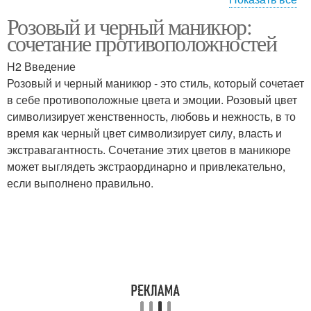
Розовый и черный маникюр:
Символы на ногти
Гель-лак на ногти
сочетание противоположностей
H2 Введение
Розовый и черный маникюр - это стиль, который сочетает
в себе противоположные цвета и эмоции. Розовый цвет
Ногти к маникюру
Маникюр на ногтях
символизирует женственность, любовь и нежность, в то
время как черный цвет символизирует силу, власть и
экстравагантность. Сочетание этих цветов в маникюре
может выглядеть экстраординарно и привлекательно,
Нюдовые ногти
Ногти с блестками
если выполнено правильно.