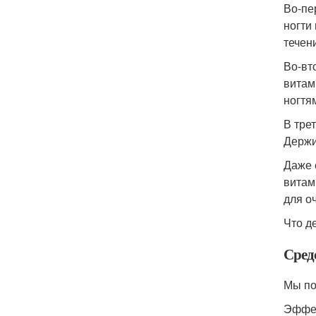
Во-пе
ногти
течен
Во-вт
витам
ногтя
В тре
Держи
Даже 
витам
для о
Что д
Средс
Мы по
Эффек