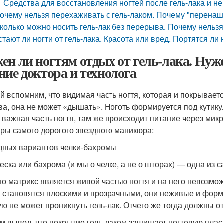
Средства для восстановления ногтей после гель-лака и не
очему нельзя перехаживать с гель-лаком. Почему "перенаши
колько можно носить гель-лак без перерыва. Почему нельзя 
стают ли ногти от гель-лака. Красота или вред. Портятся ли 
ен ли ногтям отдых от гель-лака. Нуже
ние доктора и технолога
й вспомним, что видимая часть ногтя, которая и покрывает
ва, она не может «дышать». Ноготь формируется под кутику
 важная часть ногтя, там же происходит питание через микр
ры самого дорогого звездного маникюра:
дных вариантов челки-бахромы
еска или бахрома (и мы о челке, а не о шторах) — одна из 
о матрикс является живой частью ногтя и на него невозмо
и становятся плоскими и прозрачными, они неживые и форми
ую не может проникнуть гель-лак. Отчего же тогда должны о
м вывод, что покрытие гель-лаком защищает ногтевую пласт