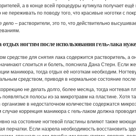
орителей, а в конце всей процедуры кутикула получает ещё 
 не переживать по поводу того, что красивые ноготки с пок
е дело – растворители, это то, что действительно высушива
еваниям.
а отдых ногтям после использования гель-лака нуже
ом средстве для снятия лака содержится растворитель, а о
 начинают слоиться и болеть, пояснила Дана Стерн. Если ж
кции маникюра, тогда отдых её ноготкам необходим. Ногтев
альным средством, приводя в нормальное состояние после 
коррекцию не делать долго, более месяца, тогда ногтевая 
ь появляться полосы из-за микротравм на пластине. Хотя т
в организме в недостаточном количестве содержатся микро
 случае коррекция маникюра с гель-лаком должна проводи
ивно на состояние ногтевой пластины влияют также моющие
ая перчатки. Если назрела необходимость восстановить здо
чками, специальными лечебными покрытиями, пропить поли