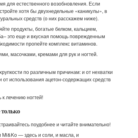
мя для естественного возобновления. Если
устройте хотя бы двухнедельные «каникулы», в
уральных средств (о них расскажем ниже).
яйте продукты, богатые белком, кальцием,
ыба– это еще и вкусная помощь поврежденным
обходимости пропейте комплекс витаминов.
ми, масочками, кремами для рук и ногтей.
 хрупкости по различным причинам: и от нехватки
, и от использования ацетон-содержащих средств
 к лечению ногтей!
е только
страивайтесь поудобнее и читайте внимательно!
 Mi&Ko — здесь и соли, и масла, и