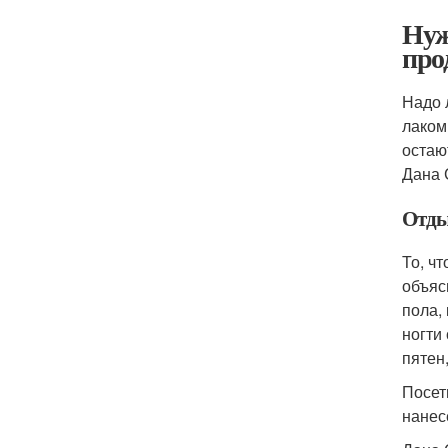
Нуж
про
Надо 
лаком
остаю
Дана 
Отды
То, ч
объяс
пола,
ногти
пятен
Посет
нанес