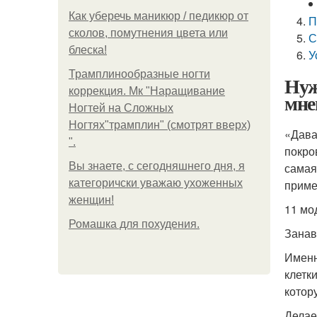
Как уберечь маникюр / педикюр от
П
сколов, помутнения цвета или
С
блеска!
У
Трамплинообразные ногти
Нуж
коррекция. Мк "Наращивание
мне
Ногтей на Сложных
Ногтях"трамплин" (смотрят вверх)
«Дава
".
покро
Вы знаете, с сегодняшнего дня, я
самая
категоричски уважаю ухоженных
приме
женщин!
11 мо
Ромашка для похудения.
Занав
Именн
клетк
котор
Делае