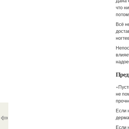
Дана 
что н
потом
Всё н
доста
ногте
Непос
влияе
надое
Пред
«Пуст
не по
прочн
Если 
⇦
дерма
Если 