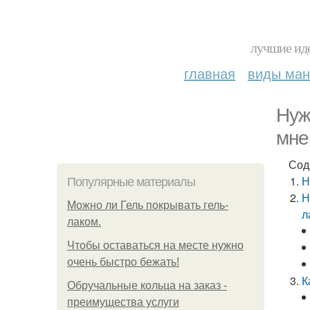
лучшие иде
главная
виды ма
Нуж
мне
Сод
Н
Популярные материалы
Н
Можно ли Гель покрывать гель-
л
лаком.
Чтобы оставаться на месте нужно
очень быстро бежать!
К
Обручальные кольца на заказ -
преимущества услуги