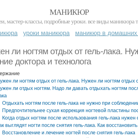
МАНИКЮР
и, мастер-классы, подробные уроки. все виды маникюра т
никюра
уроки маникюра
маникюр в домашних
ен ли ногтям отдых от гель-лака. Ну
ние доктора и технолога
ержание
ужен ли ногтям отдых от гель-лака. Нужен ли ногтям отдых 
ужен ли отдых ногтям. Надо ли давать отдыхать ногтям пос
ака
Отдыхать ногтям после гель-лака не нужно при соблюден
Предпочтительнее сухая коррекция ногтевой пластины пос
Когда отдых ногтям после использования гель-лака нужен
ак выглядят ногти после снятия гель-лака. Как восстановит
Восстановление и лечение ногтей после снятия гель-лака