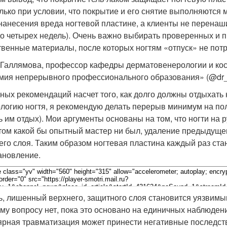
олько при условии, что покрытие и его снятие выполняются
 нанесения вреда ногтевой пластине, а клиенты не перена
до четырех недель). Очень важно выбирать проверенных и
твенные материалы, после которых ногтям «отпуск» не потр
Галлямова, профессор кафедры дерматовенерологии и кос
мия непрерывного профессионального образования» (@dr_
ных рекомендаций насчет того, как долго должны отдыхать но
логию ногтя, я рекомендую делать перерыв минимум на полг
ь им отдых). Мои аргументы основаны на том, что ногти на 
том какой бы опытный мастер ни был, удаление предыдущ
его слоя. Таким образом ногтевая пластина каждый раз ста
ановление.
ь, лишенный верхнего, защитного слоя становится уязвимы
ому вопросу нет, пока это основано на единичных наблюден
ярная травматизация может принести негативные последст