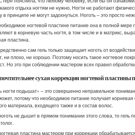
Стерн пояснила, что любому человеку, если бы он ознакоми
икакого отдыха ногтям не нужно. Ногти не работают физическ
у в принципе не могут задохнуться. Ноготь – это просто не
еобходимое ногтевой пластине питание она в полной мере п
вляют в корневую часть ногтя, в том числе и в матрикс, в
вая пластина.
редственно сам гель только защищает ноготь от воздействия
т, ни плохо, ни хорошо. Поэтому носить такое ногтевое пок
ст. Но это при соблюдении мастером всех правил обработк
почтительнее сухая коррекция ногтевой пластины п
ь ногти подышат» – это совершенно неправильное понимани
может, потому что необходимое питание получает корневая с
ого материала, входящего также и в состав волос.
ноготь не дышит в прямом понимании этого слова, то гель 
толог.
ногтевая пластина мастером при коррекции обрабатывается