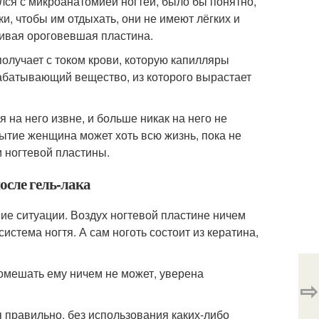
лся с микроанатомией ногтей, было бы понятно,
и, чтобы им отдыхать, они не имеют лёгких и
живая ороговевшая пластина.
олучает с током крови, которую капилляры
ырабатывающий вещество, из которого вырастает
 на него извне, и больше никак на него не
рытие женщина может хоть всю жизнь, пока не
и ногтевой пластины.
осле гель-лака
е ситуации. Воздух ногтевой пластине ничем
истема ногтя. А сам ноготь состоит из кератина,
помешать ему ничем не может, уверена
⇨
 правильно, без использования каких-либо