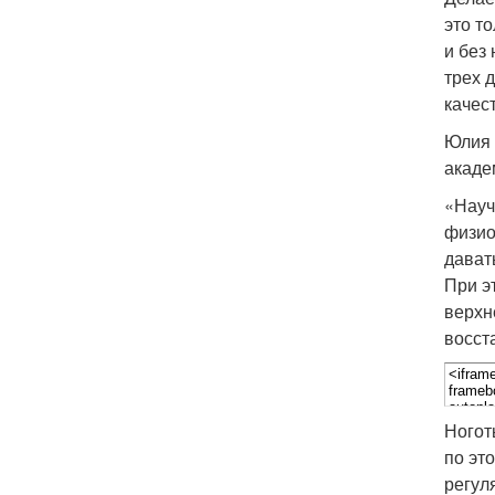
это т
и без
трех 
качес
Юлия 
акаде
«Науч
физио
дават
При э
верхн
восст
Ногот
по эт
регул