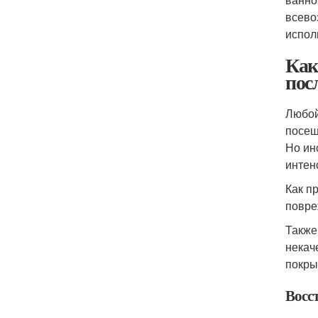
всево
испол
Как
пос
Любой
посещ
Но ин
интен
Как п
повре
Также
некач
покры
Восст