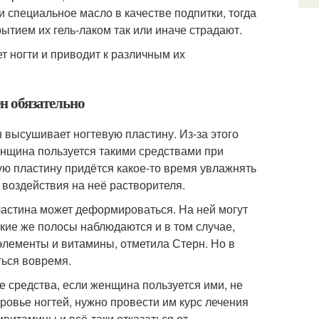
и специальное масло в качестве подпитки, тогда
рытием их гель-лаком так или иначе страдают.
ет ногти и приводит к различным их
н обязательно
н высушивает ногтевую пластину. Из-за этого
енщина пользуется такими средствами при
ую пластину придётся какое-то время увлажнять
воздействия на неё растворителя.
пластина может деформироваться. На ней могут
акие же полосы наблюдаются и в том случае,
элементы и витамины, отметила Стерн. Но в
ться вовремя.
 средства, если женщина пользуется ими, не
ровье ногтей, нужно провести им курс лечения
витамины и всё-таки отказаться от