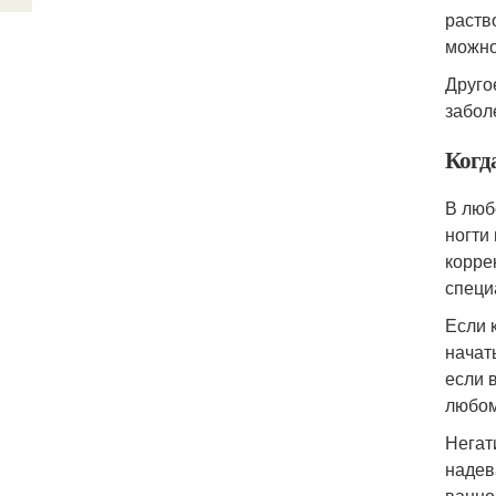
раств
можно
Друго
забол
Когд
В люб
ногти
корре
специ
Если 
начат
если 
любом
Негат
надев
ванно