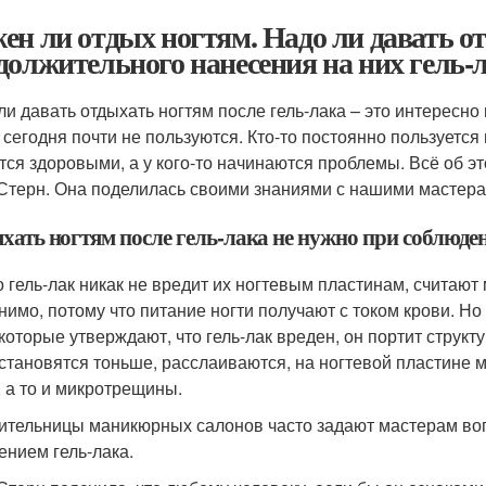
ен ли отдых ногтям. Надо ли давать о
должительного нанесения на них гель-
ли давать отдыхать ногтям после гель-лака – это интересн
 сегодня почти не пользуются. Кто-то постоянно пользуется 
тся здоровыми, а у кого-то начинаются проблемы. Всё об 
Стерн. Она поделилась своими знаниями с нашими мастер
хать ногтям после гель-лака не нужно при соблюде
то гель-лак никак не вредит их ногтевым пластинам, считаю
нимо, потому что питание ногти получают с током крови. Но
 которые утверждают, что гель-лак вреден, он портит структу
 становятся тоньше, расслаиваются, на ногтевой пластине 
, а то и микротрещины.
ительницы маникюрных салонов часто задают мастерам воп
ением гель-лака.