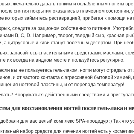
рвых, желательно давать тонким и ослабленным ногтям вре
 после снятия покрытия оказались в плачевном состоянии, 
ие которых займитесь реставрацией, прибегая к помощи нат
орых, следите за рационом собственного питания. Употребл
инами В, С, D. Например, творог, твердый сыр, красная р
м, а цитрусовые и киви станут полезным десертом. При не
тьих, запасайтесь спасительными средствами: маслами, соля
те их всегда на видном месте и пользуйтесь регулярно.
если вы не пользуетесь гель-лаком, ногти могут страдать от
инов, и от частого контакта с агрессивной бытовой химией
чищения ногтевой пластины, и от перепада температур!
елать? Вооружаться действенными средствами и приступать
тва для восстановления ногтей после гель-лака и н
добрали для вас целый комплекс SPA-процедур :) Так что у
тивный набор средств для лечения ногтей есть у косметики