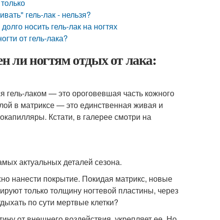
 только
вать" гель-лак - нельзя?
долго носить гель-лак на ногтях
ногти от гель-лака?
н ли ногтям отдых от лака:
ся гель-лаком — это ороговевшая часть кожного
лой в матриксе — это единственная живая и
окапилляры. Кстати, в галерее смотри на
самых актуальных деталей сезона.
жно нанести покрытие. Покидая матрикс, новые
руют только толщину ногтевой пластины, через
тдыхать по сути мертвые клетки?
ину от внешнего воздействия, укрепляет ее. Но