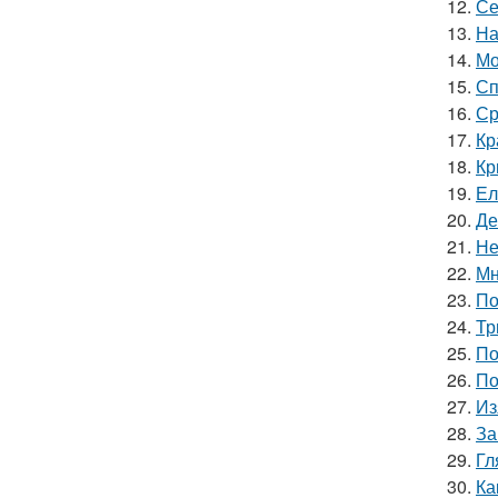
12.
Се
13.
На
14.
Мо
15.
Сп
16.
Ср
17.
Кр
18.
Кр
19.
Ел
20.
Де
21.
Не
22.
Мн
23.
По
24.
Тр
25.
По
26.
По
27.
Из
28.
За
29.
Гл
30.
Ка