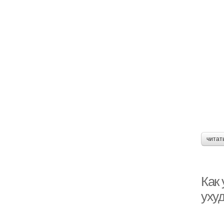
читат
Как 
уху