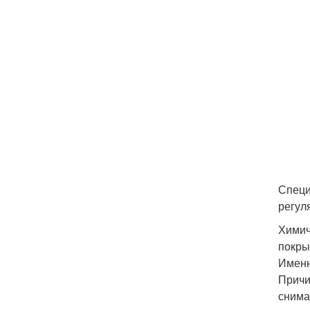
Специ
регул
Химич
покры
Именн
Причи
снима