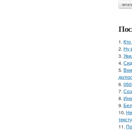
читат
Пос
1.
Кто
2.
Ну 
3.
Уви
4.
Сид
5.
Вни
до/по
6.
050
7.
Соз
8.
Ино
9.
Без
10.
Не
текст
11.
По