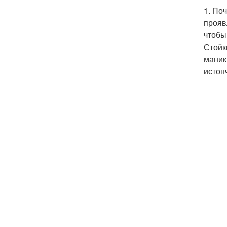
1. По
прояв
чтобы
Стойк
маник
истон