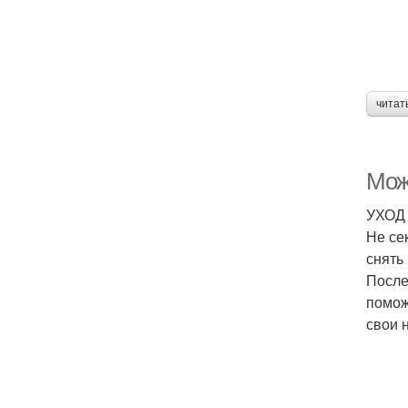
читат
Мож
УХОД
Не се
снять
После
помож
свои 