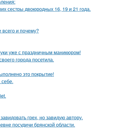
оления:
их сестры двоюродных 16, 19 и 21 года.
 всего и почему?
а руки уже с праздничным маникюром!
воего города посетила.
выполнено это покрытие!
 себе.
et.
завидовать грех, но завидую автору.
евне посудичи брянской области.