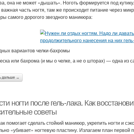
ва, она не может «дышать». Ноготь формируется под кутику
 важная часть ногтя, там же происходит питание через микр
ры самого дорогого звездного маникюра:
дных вариантов челки-бахромы
еска или бахрома (и мы о челке, а не о шторах) — одна из 
ь дальше →
ти ногти после гель-лака. Как восстанови
сительные советы
лак помогает сделать стойкий маникюр, укрепить ногти и сэк
льно «убивает» ногтевую пластину. Излагаем план первой п