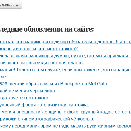
ь дальше →
ледние обновления на сайте:
 сказал, что маникюр и педикюр обязательно должны быть о
волосы и волосы, что может такого?
дела я значит маникюр и думаю, ну всё, вот мы и приехали, 
ни знает, как выглядит нежная власть.
мание! Только в том случае, если вам кажется, что наращи
сле.
526: детали образа лисы из Blackpink на Met Gala.
дай не меняя черты лица.
гда хочется вот такого.
упречный френч - это визитная карточка.
 меняя внешности женщины с фото, крупный кадр с естест
уру кожи с кинематографической чёткостью.
чему перед маникюром не надо мазать руки жирным кремо