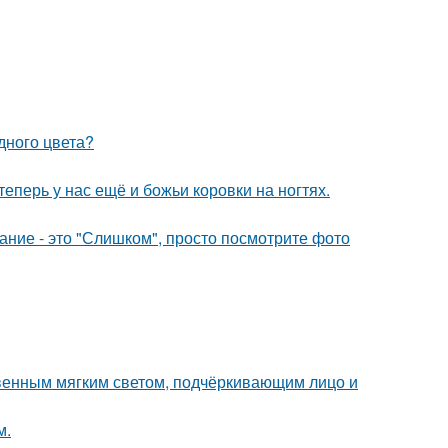
дного цвета?
теперь у нас ещё и божьи коровки на ногтях.
вание - это "Слишком", просто посмотрите фото
венным мягким светом, подчёркивающим лицо и
м.