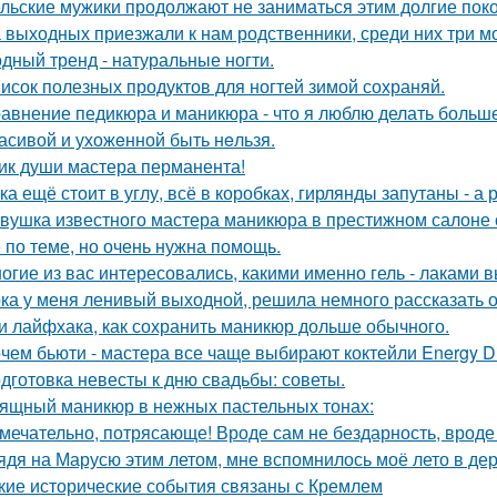
льские мужики продолжают не заниматься этим долгие пок
 выходных приезжали к нам родственники, среди них три мо
дный тренд - натуральные ногти.
исок полезных продуктов для ногтей зимой сохраняй.
авнение педикюра и маникюра - что я люблю делать больше
асивой и ухожeнной быть нeльзя.
ик души мастера перманента!
ка ещё стоит в углу, всё в коробках, гирлянды запутаны - 
вушка известного мастера маникюра в престижном салоне с
 по теме, но очень нужна помощь.
огие из вас интересовались, какими именно гель - лаками 
ка у меня ленивый выходной, решила немного рассказать о
и лайфхака, как сохранить маникюр дольше обычного.
чем бьюти - мастера все чаще выбирают коктейли Energy Di
дготовка невесты к дню свадьбы: советы.
ящный маникюр в нежных пастельных тонах:
мечательно, потрясающе! Вроде сам не бездарность, вроде 
ядя на Марусю этим летом, мне вспомнилось моё лето в дер
кие исторические события связаны с Кремлем