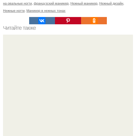
на овальные ногти
,
французский маникюр
,
Нежный маникюр
,
Нежный дизайн
,
Нежные ногти
,
Маникюр в нежных тонах
Читайте также
Цитаты про маникюр. 20 золотых цитат Коко шанель: