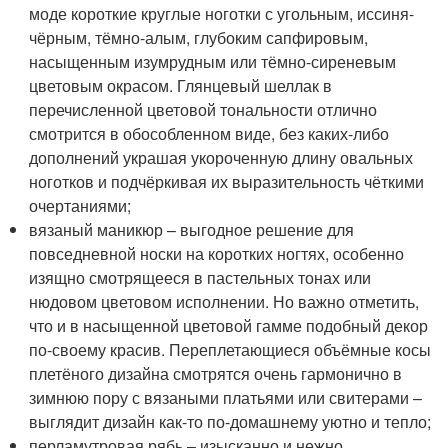
моде короткие круглые ноготки с угольным, иссиня-
чёрным, тёмно-алым, глубоким сапфировым,
насыщенным изумрудным или тёмно-сиреневым
цветовым окрасом. Глянцевый шеллак в
перечисленной цветовой тональности отлично
смотрится в обособленном виде, без каких-либо
дополнений украшая укороченную длину овальных
ноготков и подчёркивая их выразительность чёткими
очертаниями;
вязаный маникюр – выгодное решение для
повседневной носки на коротких ногтях, особенно
изящно смотрящееся в пастельных тонах или
нюдовом цветовом исполнении. Но важно отметить,
что и в насыщенной цветовой гамме подобный декор
по-своему красив. Переплетающиеся объёмные косы
плетёного дизайна смотрятся очень гармонично в
зимнюю пору с вязаными платьями или свитерами –
выглядит дизайн как-то по-домашнему уютно и тепло;
перламутровая рябь – изысканно и нежно